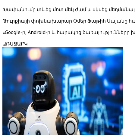
Խափանումը տևեց մոտ մեկ ժամ և սկսեց մեղմանալ 0
Թուրքիայի փոխնախարար Օմեր Ֆաթիհ Սայանը հաստա
«Google-ը, Android-ը և հարակից ծառայություններ
ԱՌԱՋԱՐԿ