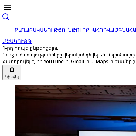
ՔԱՂԱՔԱԿԱՆՈՒԹՅՈՒՆ
ԹՈՒՐՔԻԱ
ՀՈԴՎԱԾ
ԳՆԱՀ
ՄՇԱԿՈՒՅԹ
1-րդ րոպե ընթերցելու
Google ծառայությունները վերականգնվել են՝ միլիոնա
Հաղորդվել է, որ YouTube-ը, Gmail-ը և Maps-ը ժամ
Կիսվել