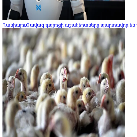
Դանիայում ավագ դպրոցի աշակերտները պարտավոր են