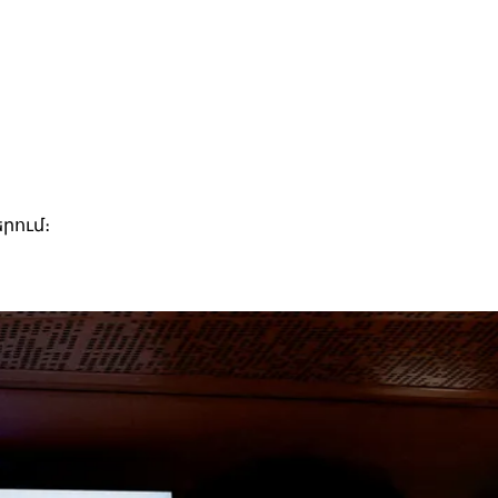
րում։