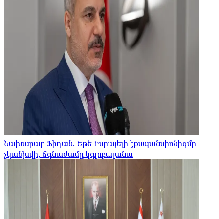
Նախարար Ֆիդան. Եթե Իսրայելի էքսպանսիոնիզմը
չկանխվի, ճգնաժամը կգլոբալանա