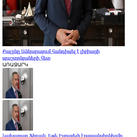
Քալընը Անկարայում հանդիպել է լիբիացի
պաշտոնյաների հետ
ԱՌԱՋԱՐԿ
Նախարար Ֆիդան. Եթե Իսրայելի էքսպանսիոնիզմը