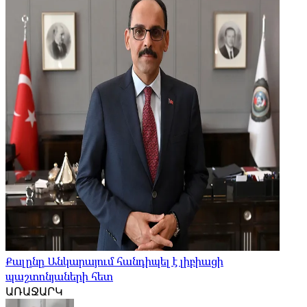
Քալընը Անկարայում հանդիպել է լիբիացի
պաշտոնյաների հետ
ԱՌԱՋԱՐԿ