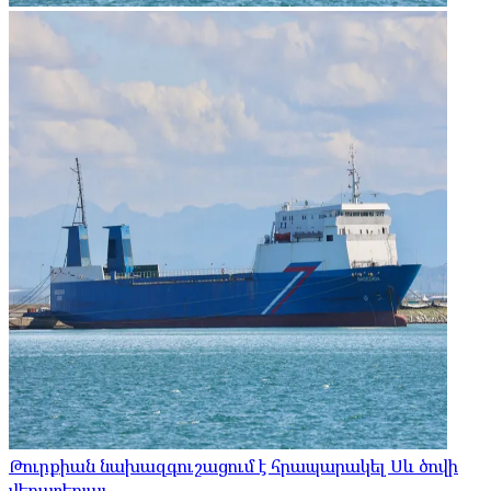
Թուրքիան նախազգուշացում է հրապարակել Սև ծովի
վերաբերյալ