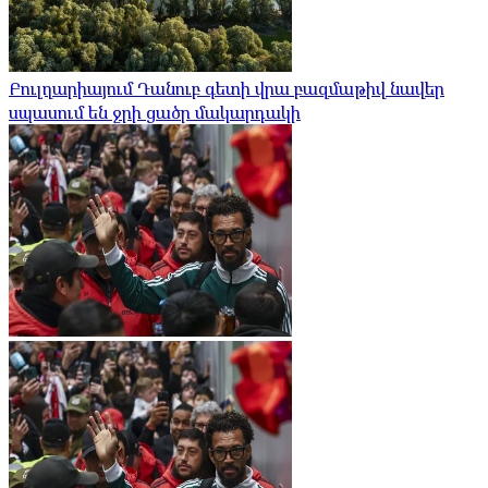
Բուլղարիայում Դանուբ գետի վրա բազմաթիվ նավեր
սպասում են ջրի ցածր մակարդակի