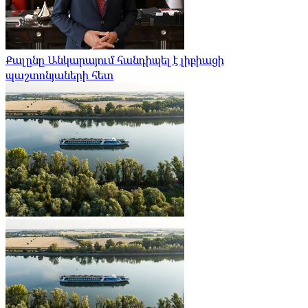
Քալընը Անկարայում հանդիպել է լիբիացի
պաշտոնյաների հետ