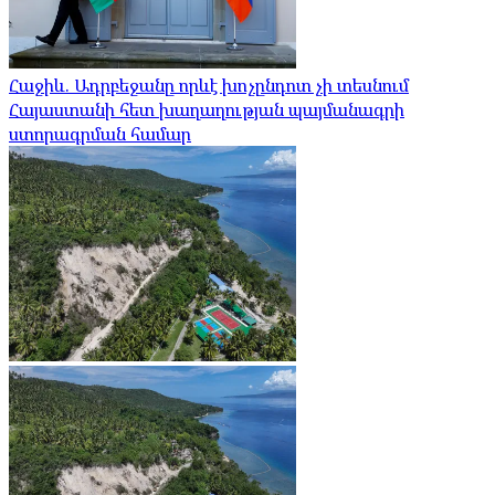
Հաջիև. Ադրբեջանը որևէ խոչընդոտ չի տեսնում
Հայաստանի հետ խաղաղության պայմանագրի
ստորագրման համար