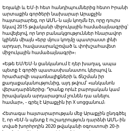
Եռյակի և ԵՄ-ի հետ հանդիպումներից հետո Իրանի
արտաքին գործերի նախարար Արաքչին
հայտարարեց, որ ԱՄՆ-ն այն կողմն էր, որը դուրս
եկավ 2015 թվականի միջուկային համաձայնագրից՝
հավելելով, որ նոր բանակցություններ հնարավոր
կլինեն միայն «երբ մյուս կողմը պատրաստ լինի
արդար, հավասարակշռված և փոխշահավետ
միջուկային համաձայնագրի»։
«Եթե ԵՄ/ԵՄ-ն ցանկանում է դեր խաղալ, ապա
պետք է գործի պատասխանատու կերպով և
հրաժարվի սպառնալիքների և ճնշման իր
քաղաքականությունից, այդ թվում՝ «անկանոն
վերադարձներից։ Դրանք որևէ բարոյական կամ
իրավական արդարացում չունեն դա անելու
համար», - գրել է Արաքչին իր X սոցցանում։
Հետագա հայտարարության մեջ Արաքչին ընդգծել
է, որ «ԵՄ-ն պետք է ուշադրություն դարձնի ԱՄՆ-ին
տված խորհրդին 2020 թվականի օգոստոսի 20-ի