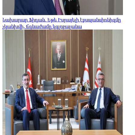
Նախարար Ֆիդան. Եթե Իսրայելի էքսպանսիոնիզմը
չկանխվի, ճգնաժամը կգլոբալանա