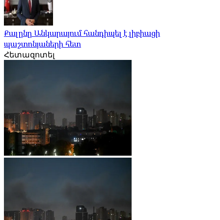
Քալընը Անկարայում հանդիպել է լիբիացի
պաշտոնյաների հետ
Հետազոտել