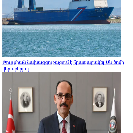
Թուրքիան նախազգուշացում է հրապարակել Սև ծովի
վերաբերյալ