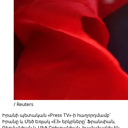
/ Reuters
Իրանի պետական «Press TV»-ի հաղորդմամբ՝
Իրանը և Մեծ Եռյակ «E3» երկրները՝ Ֆրանսիան,
Գերմանիան և Մեծ Բրիտանիան, համաձայնել են