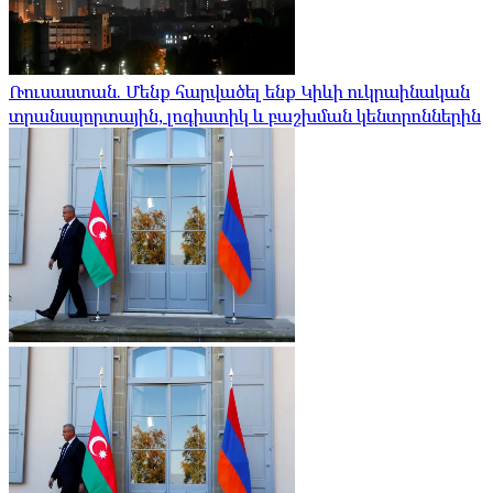
Ռուսաստան. Մենք հարվածել ենք Կիևի ուկրաինական
տրանսպորտային, լոգիստիկ և բաշխման կենտրոններին