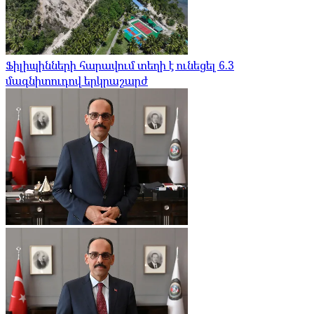
Ֆիլիպինների հարավում տեղի է ունեցել 6.3
մագնիտուդով երկրաշարժ