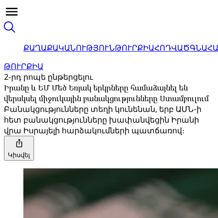
ՔԱՂԱՔԱԿԱՆՈՒԹՅՈՒՆ
ԹՈՒՐՔԻԱ
ՀՈԴՎԱԾ
ԳՆԱՀ
ԹՈՒՐՔԻԱ
2-րդ րոպե ընթերցելու
Իրանը և ԵՄ Մեծ Եռյակ երկրները համաձայնել են
վերսկսել միջուկային բանակցությունները Ստամբուլում
Բանակցությունները տեղի կունենան, երբ ԱՄՆ-ի
հետ բանակցությունները խափանվեցին Իրանի
վրա Իսրայելի հարձակումների պատճառով։
Կիսվել