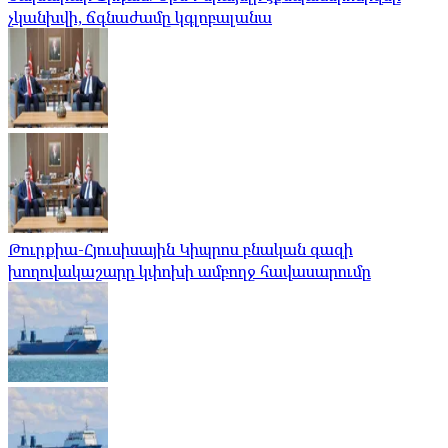
չկանխվի, ճգնաժամը կգլոբալանա
Թուրքիա-Հյուսիսային Կիպրոս բնական գազի
խողովակաշարը կփոխի ամբողջ հավասարումը