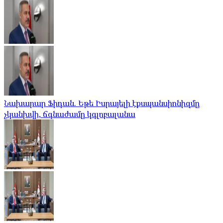
Նախարար Ֆիդան. Եթե Իսրայելի էքսպանսիոնիզմը
չկանխվի, ճգնաժամը կգլոբալանա