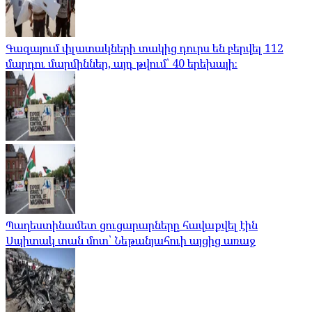
Գազայում փլատակների տակից դուրս են բերվել 112
մարդու մարմիններ, այդ թվում՝ 40 երեխայի։
Պաղեստինամետ ցուցարարները հավաքվել էին
Սպիտակ տան մոտ՝ Նեթանյահուի այցից առաջ