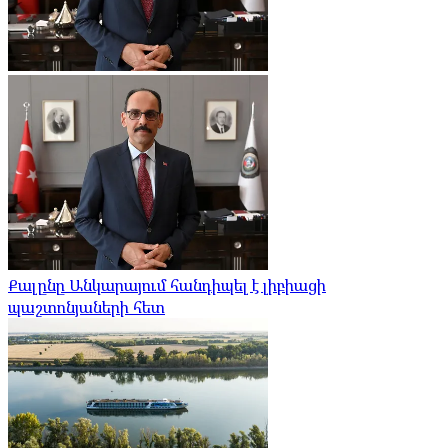
Քալընը Անկարայում հանդիպել է լիբիացի
պաշտոնյաների հետ