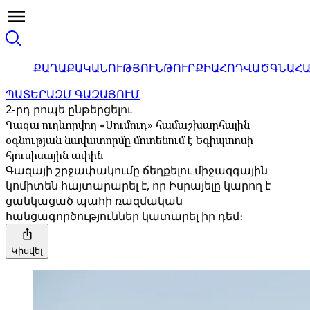
ՔԱՂԱՔԱԿԱՆՈՒԹՅՈՒՆ
ԹՈՒՐՔԻԱ
ՀՈԴՎԱԾ
ԳՆԱՀ
ՊԱՏԵՐԱԶՄ ԳԱԶԱՅՈՒՄ
2-րդ րոպե ընթերցելու
Գազա ուղևորվող «Սումուդ» համաշխարհային
օգնության նավատորմը մոտենում է Եգիպտոսի
հյուսիսային ափին
Գազայի շրջափակումը ճեղքելու միջազգային
կոմիտեն հայտարարել է, որ Իսրայելը կարող է
ցանկացած պահի ռազմական
հանցագործություններ կատարել իր դեմ։
Կիսվել