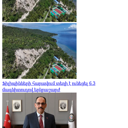
Ֆիլիպինների հարավում տեղի է ունեցել 6.3
մագնիտուդով երկրաշարժ