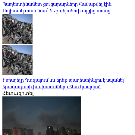
Պաղեստինամետ ցուցարարները հավաքվել էին
Սպիտակ տան մոտ՝ Նեթանյահուի այցից առաջ
Իսրայելը Գազայում ևս երեք պաղեստինցու է սպանել՝
հրադադարի խախտումների հետ կապված
Հետազոտել