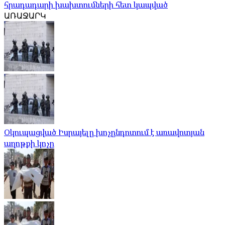
հրադադարի խախտումների հետ կապված
ԱՌԱՋԱՐԿ
Օկուպացված Իսրայելը խոչընդոտում է առավոտյան
աղոթքի կոչը