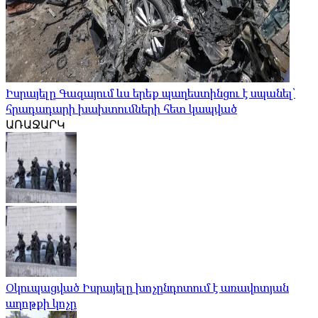
Իսրայելը Գազայում ևս երեք պաղեստինցու է սպանել՝
հրադադարի խախտումների հետ կապված
ԱՌԱՋԱՐԿ
Օկուպացված Իսրայելը խոչընդոտում է առավոտյան
աղոթքի կոչը