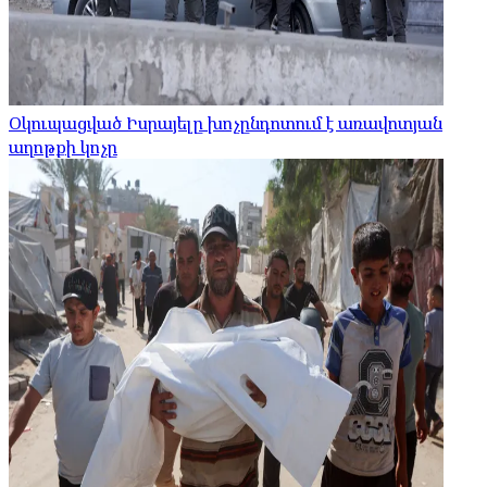
Օկուպացված Իսրայելը խոչընդոտում է առավոտյան
աղոթքի կոչը