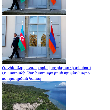
Հաջիև. Ադրբեջանը որևէ խոչընդոտ չի տեսնում
Հայաստանի հետ խաղաղության պայմանագրի
ստորագրման համար