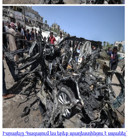
Իսրայելը Գազայում ևս երեք պաղեստինցու է սպանել՝