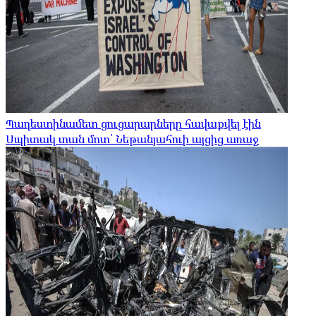
Պաղեստինամետ ցուցարարները հավաքվել էին
Սպիտակ տան մոտ՝ Նեթանյահուի այցից առաջ