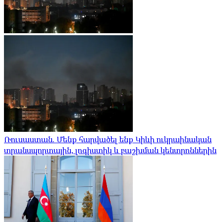
Ռուսաստան. Մենք հարվածել ենք Կիևի ուկրաինական
տրանսպորտային, լոգիստիկ և բաշխման կենտրոններին