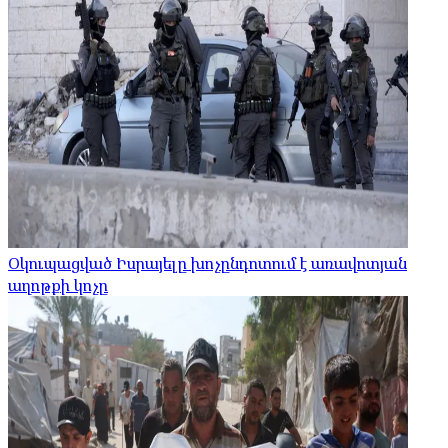
Օկուպացված Իսրայելը խոչընդոտում է առավոտյան
աղոթքի կոչը