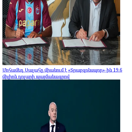
Մոհամեդ Սալահը միանում է «Տրաբզոնսպոր»-ին 19.6
միլիոն դոլարի պայմանագրով