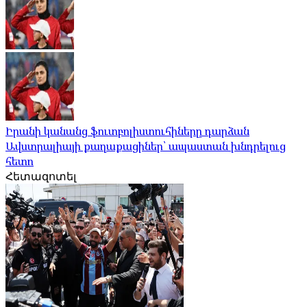
Իրանի կանանց ֆուտբոլիստուհիները դարձան
Ավստրալիայի քաղաքացիներ՝ ապաստան խնդրելուց
հետո
Հետազոտել