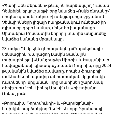
«Պարի Սեն Ժերմենի» թևային հարձակվող Ուսման
Դեմբելեն երկուշաբթի օրը նվաճեց «Ոսկե գնդակը»՝
որպես պարգև՝ ակումբի անցյալ մրցաշրջանում
Չեմպիոնների լիգայի հաղթանակում ունեցած իր
գլխավոր դերի համար, մինչդեռ իսպանացի
Աիտանիա Բոնմատին երրորդ տարին անընդմեջ
նվաճեց կանանց մրցանակը։
28-ամյա Դեմբելեն գերազանցեց «Բարսելոնայի»
սենսացիոն խաղացող Լամին Յամալին՝
փոխարինելով «Մանչեսթեր Սիթիի» և Իսպանիայի
հավաքականի կիսապաշտպան Ռոդրիին, որը 2024
թվականին նվաճեց գավաթը, որպես ֆուտբոլի
ամենահեղինակավոր անհատական ​​մրցանակի
դափնեկիր՝ մրցանակ, որը տարիներ շարունակ
գերիշխում էին Լիոնել Մեսսին և Կրիշտիանու
Ռոնալդուն։
«Բորուսիա Դորտմունդի» և «Բարսելոնայի»
նախկին հարձակվող Դեմբելեն, որը Ֆրանսիայի