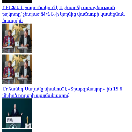
ՈՒԵՖԱ-ն շարունակում է Աշխարհի առաջնության
բոյկոտը՝ չնայած ՖԻՖԱ-ի կողմից վաճառքի կասեցման
ծրագրին
Մոհամեդ Սալահը միանում է «Տրաբզոնսպոր»-ին 19.6
միլիոն դոլարի պայմանագրով