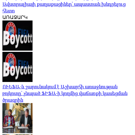
Ավստրալիայի քաղաքացիներ՝ ապաստան խնդրելուց
հետո
ԱՌԱՋԱՐԿ
ՈՒԵՖԱ-ն շարունակում է Աշխարհի առաջնության
բոյկոտը՝ չնայած ՖԻՖԱ-ի կողմից վաճառքի կասեցման
ծրագրին