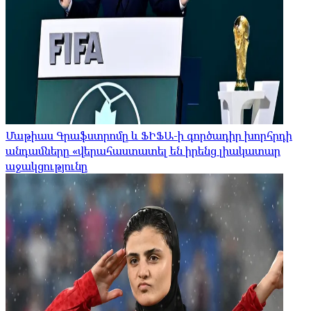
Մաթիաս Գրաֆստրոմը և ՖԻՖԱ-ի գործադիր խորհրդի
անդամները «վերահաստատել են իրենց լիակատար
աջակցությունը