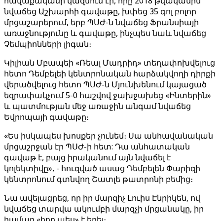
հավաքականի կազմում էր, որը 2018 թվականին
նվաճեց Աշխարհի գավաթը, խփեց 35 գոլ բոլոր
մրցաշարերում, երբ ՊՍԺ-ն նվաճեց Ֆրանսիայի
առաջնությունը և գավաթը, ինչպես նաև նվաճեց
Չեմպիոնների լիգան։
Կիլիան Մբապեի «Ռեալ Մադրիդ» տեղափոխվելուց
հետո Դեմբելեի կենտրոնական հարձակվողի դիրքի
վերածվելուց հետո ՊՍԺ-ն Մյունխենում կայացած
եզրափակչում 5-0 հաշվով ջախջախեց «Ինտերին»
և պատմության մեջ առաջին անգամ նվաճեց
Եվրոպայի գավաթը։
«Ես իսկապես խոսքեր չունեմ։ Սա անհավանական
մրցաշրջան էր ՊՍԺ-ի հետ: Դա անհատական ​​
գավաթ է, բայց իրականում այն ​​նվաճել է
կոլեկտիվը», - հուզված ասաց Դեմբելեն Փարիզի
կենտրոնում գտնվող Շատլե թատրոնի բեմից։
Նա ավելացրեց, որ իր մարզիչ Լուիս Էնրիկեն, ով
նվաճեց տարվա ակումբի մարզչի մրցանակը, իր
համար «հոր պես» է եղել։