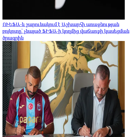
ՈՒԵՖԱ-ն շարունակում է Աշխարհի առաջնության
բոյկոտը՝ չնայած ՖԻՖԱ-ի կողմից վաճառքի կասեցման
ծրագրին