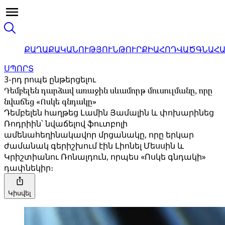
ՔԱՂԱՔԱԿԱՆՈՒԹՅՈՒՆ
ԹՈՒՐՔԻԱ
ՀՈԴՎԱԾ
ԳՆԱՀ
ՍՊՈՐՏ
3-րդ րոպե ընթերցելու
Դեմբելեն դարձավ առաջին սևամորթ մուսուլմանը, որը
նվաճեց «Ոսկե գնդակը»
Դեմբելեն հաղթեց Լամին Յամալին և փոխարինեց
Ռոդրիին՝ նվաճելով ֆուտբոլի
ամենահեղինակավոր մրցանակը, որը երկար
ժամանակ գերիշխում էին Լիոնել Մեսսին և
Կրիշտիանու Ռոնալդուն, որպես «Ոսկե գնդակի»
դափնեկիր։
Կիսվել