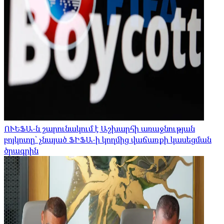
ՈՒԵՖԱ-ն շարունակում է Աշխարհի առաջնության
բոյկոտը՝ չնայած ՖԻՖԱ-ի կողմից վաճառքի կասեցման
ծրագրին