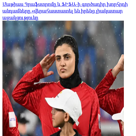
Մաթիաս Գրաֆստրոմը և ՖԻՖԱ-ի գործադիր խորհրդի
անդամները «վերահաստատել են իրենց լիակատար
աջակցությունը