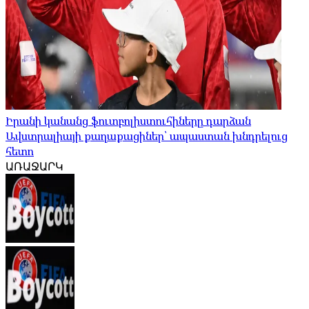
Իրանի կանանց ֆուտբոլիստուհիները դարձան
Ավստրալիայի քաղաքացիներ՝ ապաստան խնդրելուց
հետո
ԱՌԱՋԱՐԿ