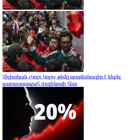
Չիլիական «Կոլո Կոլո» թիմը պայմանագիր է կնքել
դարպասապահ Վոզինյայի հետ