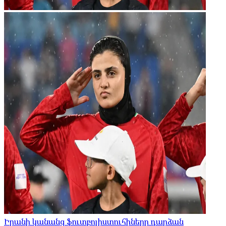
Իրանի կանանց ֆուտբոլիստուհիները դարձան