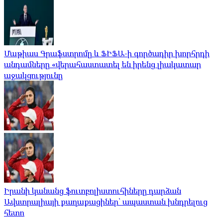
Մաթիաս Գրաֆստրոմը և ՖԻՖԱ-ի գործադիր խորհրդի
անդամները «վերահաստատել են իրենց լիակատար
աջակցությունը
Իրանի կանանց ֆուտբոլիստուհիները դարձան
Ավստրալիայի քաղաքացիներ՝ ապաստան խնդրելուց
հետո