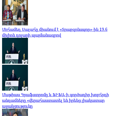
Մոհամեդ Սալահը միանում է «Տրաբզոնսպոր»-ին 19.6
միլիոն դոլարի պայմանագրով
Մաթիաս Գրաֆստրոմը և ՖԻՖԱ-ի գործադիր խորհրդի
անդամները «վերահաստատել են իրենց լիակատար
աջակցությունը