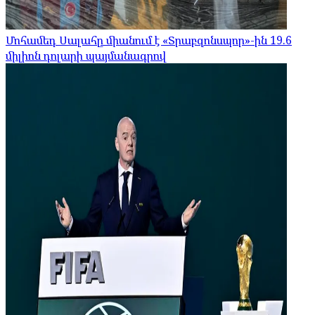
Մոհամեդ Սալահը միանում է «Տրաբզոնսպոր»-ին 19.6
միլիոն դոլարի պայմանագրով