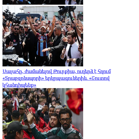
Սալահը, ժամանելով Թուրքիա, ուղերձ է հղում
«Տրաբզոնսպորի» երկրպագուներին. «Շուտով
կհանդիպենք»