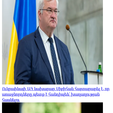
Ուկրաինայի ԱԳ նախարար Սիբիհան հայտարարել է, որ
առաջնորդները պետք է հանդիպեն՝ խաղաղության
հասնելու