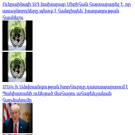
Ուկրաինայի ԱԳ նախարար Սիբիհան հայտարարել է, որ
առաջնորդները պետք է հանդիպեն՝ խաղաղության
հասնելու
ՄԱԿ-ի Անվտանգության խորհուրդը դատապարտում է
Պակիստանի ունեցած մահացու ահաբեկչական
հարձակումը