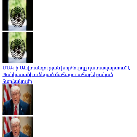
ՄԱԿ-ի Անվտանգության խորհուրդը դատապարտում է
Պակիստանի ունեցած մահացու ահաբեկչական
հարձակումը