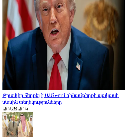
Թրամփը հերքել է ԱՄՆ-ում զինամթերքի պակասի
մասին տեղեկությունները
ԱՌԱՋԱՐԿ