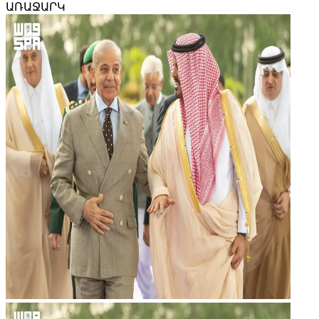
ԱՌԱՋԱՐԿ