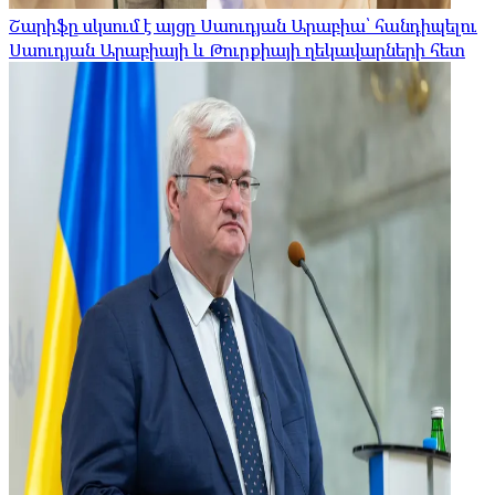
Շարիֆը սկսում է այցը Սաուդյան Արաբիա՝ հանդիպելու
Սաուդյան Արաբիայի և Թուրքիայի ղեկավարների հետ