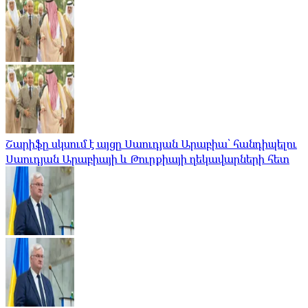
Շարիֆը սկսում է այցը Սաուդյան Արաբիա՝ հանդիպելու
Սաուդյան Արաբիայի և Թուրքիայի ղեկավարների հետ