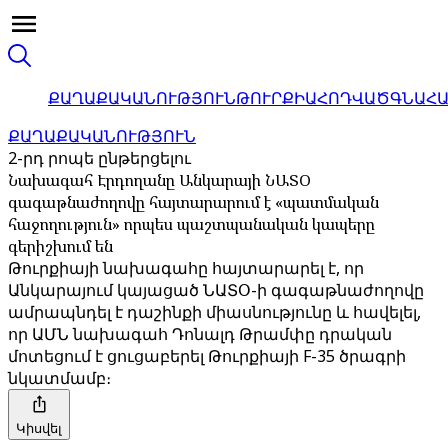
ՔԱՂԱՔԱԿԱՆՈՒԹՅՈՒՆ
ԹՈՒՐՔԻԱ
ՀՈԴՎԱԾ
ԳՆԱՀ
ՔԱՂԱՔԱԿԱՆՈՒԹՅՈՒՆ
2-րդ րոպե ընթերցելու
Նախագահ Էրդողանը Անկարայի ՆԱՏՕ
գագաթնաժողովը հայտարարում է «պատմական
հաջողություն» որպես պաշտպանական կապերը
գերիշխում են
Թուրքիայի նախագահը հայտարարել է, որ
Անկարայում կայացած ՆԱՏՕ-ի գագաթնաժողովը
ամրապնդել է դաշինքի միասնությունը և հավելել,
որ ԱՄՆ նախագահ Դոնալդ Թրամփը դրական
մոտեցում է ցուցաբերել Թուրքիայի F-35 ծրագրի
նկատմամբ։
Կիսվել