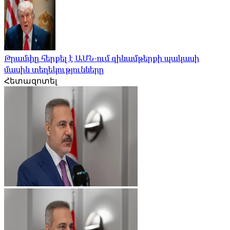
Թրամփը հերքել է ԱՄՆ-ում զինամթերքի պակասի
մասին տեղեկությունները
Հետազոտել