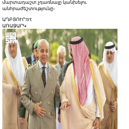
մարտադաշտ չդառնալը կանխելու
անհրաժեշտությունը։
ԱՂԲՅՈՒՐ
:
trt
ԱՌԱՋԱՐԿ