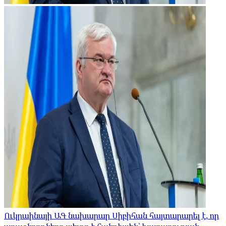
Ուկրաինայի ԱԳ նախարար Սիբիհան հայտարարել է, որ