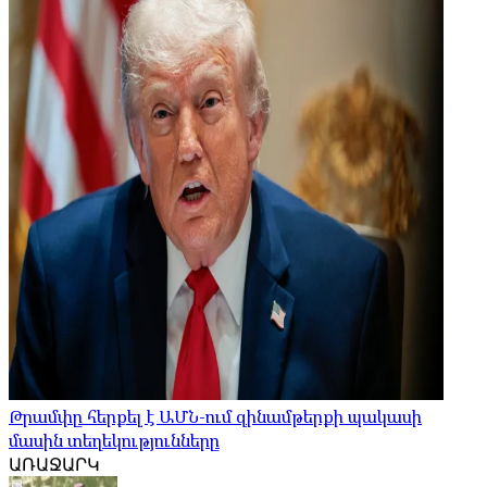
Թրամփը հերքել է ԱՄՆ-ում զինամթերքի պակասի
մասին տեղեկությունները
ԱՌԱՋԱՐԿ