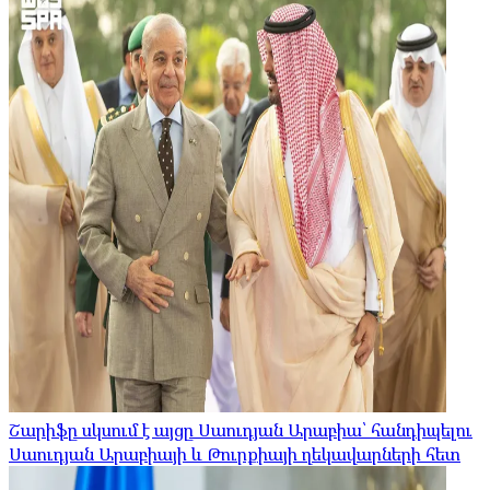
Շարիֆը սկսում է այցը Սաուդյան Արաբիա՝ հանդիպելու
Սաուդյան Արաբիայի և Թուրքիայի ղեկավարների հետ