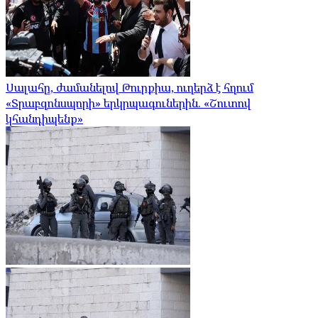
Սալահը, ժամանելով Թուրքիա, ուղերձ է հղում
«Տրաբզոնսպորի» երկրպագուներին. «Շուտով
կհանդիպենք»