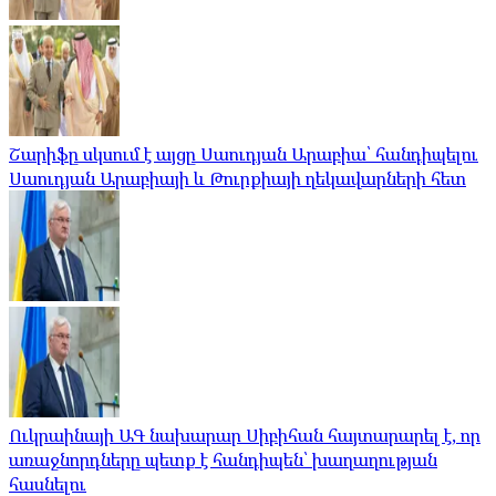
Շարիֆը սկսում է այցը Սաուդյան Արաբիա՝ հանդիպելու
Սաուդյան Արաբիայի և Թուրքիայի ղեկավարների հետ
Ուկրաինայի ԱԳ նախարար Սիբիհան հայտարարել է, որ
առաջնորդները պետք է հանդիպեն՝ խաղաղության
հասնելու