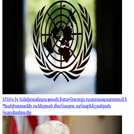
ՄԱԿ-ի Անվտանգության խորհուրդը դատապարտում է
Պակիստանի ունեցած մահացու ահաբեկչական
հարձակումը