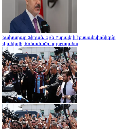
Նախարար Ֆիդան. Եթե Իսրայելի էքսպանսիոնիզմը
չկանխվի, ճգնաժամը կգլոբալանա