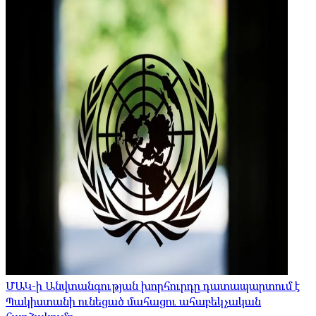
ՄԱԿ-ի Անվտանգության խորհուրդը դատապարտում է
Պակիստանի ունեցած մահացու ահաբեկչական