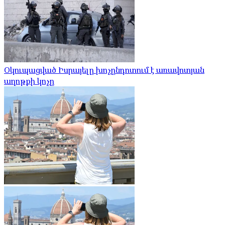
Օկուպացված Իսրայելը խոչընդոտում է առավոտյան
աղոթքի կոչը