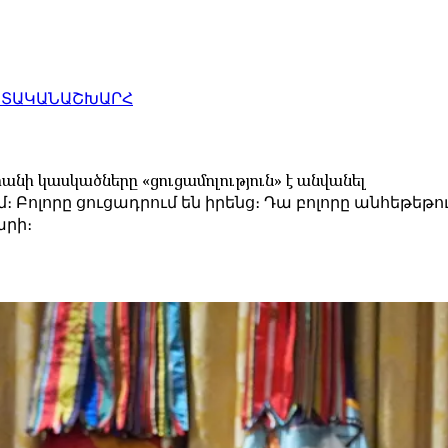
ԱՏԱԿԱՆ
ԱՇԽԱՐՀ
անի կասկածները «ցուցամոլություն» է անվանել
։ Բոլորը ցուցադրում են իրենց։ Դա բոլորը անհեթեթու
արի։