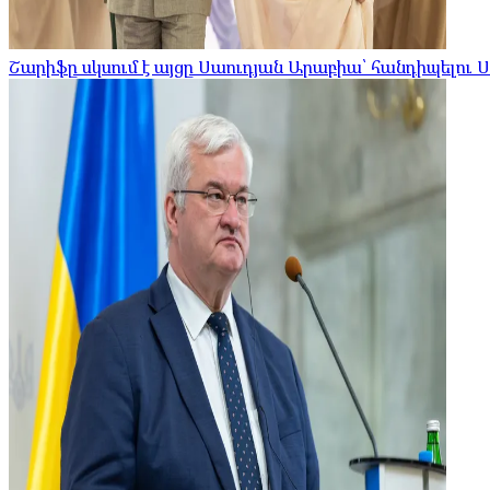
Շարիֆը սկսում է այցը Սաուդյան Արաբիա՝ հանդիպելու 