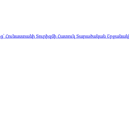
ց՝ Հունաստանի Տուրիզմի Հատուկ Տարածական Շրջանակի