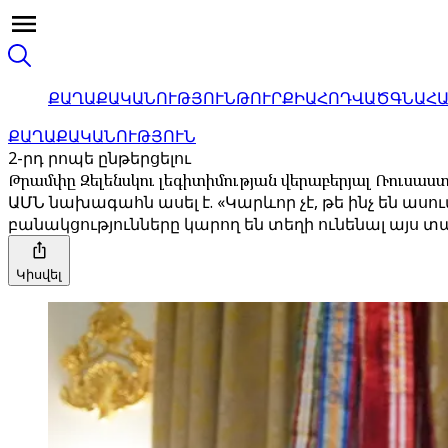
ՔԱՂԱՔԱԿԱՆՈՒԹՅՈՒՆ
ԹՈՒՐՔԻԱ
ՀՈԴՎԱԾ
ԳՆԱՀ
ՔԱՂԱՔԱԿԱՆՈՒԹՅՈՒՆ
2-րդ րոպե ընթերցելու
Թրամփը Զելենսկու լեգիտիմության վերաբերյալ Ռուսաստ
ԱՄՆ նախագահն ասել է. «Կարևոր չէ, թե ինչ են ասում
բանակցությունները կարող են տեղի ունենալ այս տ
Կիսվել