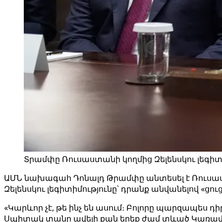
Տրամփը Ռուսաստանի կողմից Զելենսկու լեգիտի
ԱՄՆ նախագահ Դոնալդ Թրամփը անտեսել է Ռուսաս
Զելենսկու լեգիտիմությունը՝ դրանք անվանելով «ցո
«Կարևոր չէ, թե ինչ են ասում։ Բոլորը պարզապես 
Սպիտակ տանը ավելի քան երեք ժամ տևած Կառավ