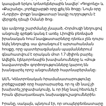
կապված երկու կոնտեյներային նավեր՝ «Գոլբոնը» և
«Քաշանը», չորեքշաբթի օրը լքել են ծոցը։ Նույն օրը
«Նոբլեր» փոքր նավթատար նավը ուղղություն է
վերցրել դեպի Օմանի ծոց։
Այս ամբողջ շարժմանը չնայած, Հորմուզի նեղուցով
անցումը գրեթե կանգ է առել։ Լիովին բեռնված
իրանական հում նավթատարները դեռևս չեն դուրս
եկել նեղուցից. սա վտանգում է արտահանման
հոսքը, որը պատերազմական պայմաններում
գնահատվում է օրական մոտ 1.7 միլիոն բարել։
Ավելին, էլեկտրոնային խափանումները և «մութ
նավատորմի» գործողությունները կարող են
խանգարել որոշ անցումների հայտնաբերմանը։
ԱՄՆ Կենտրոնական հրամանատարությունը
չորեքշաբթի օրը հայտարարեց, որ ոչ մի նավ չի
խախտել շրջափակումը, և որ ինը նավ հետևել է
Իրան վերադառնալու նախազգուշացումներին։
Իրանը, սակայն, պնդում էր, որ սուպերբեռնատարը