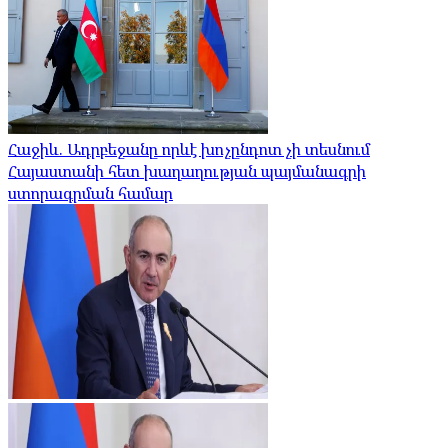
Հաջիև. Ադրբեջանը որևէ խոչընդոտ չի տեսնում
Հայաստանի հետ խաղաղության պայմանագրի
ստորագրման համար