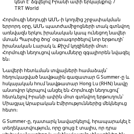
կետ է՝ ձգվելով Իրանի ափի երկայնքով։ /
TRT World
Հորմուզի նեղուցի ԱՄՆ-ի կողմից շրջափակման
երրորդ օրը, ԱՄՆ պատժամիջոցների տակ գտնվող
առնվազն երկու իրանական կապ ունեցող նավեր
մտան Պարսից ծոց՝ օգտագործելով նոր երթուղի՝
իրանական Լարակ և Քիշմ կղզիների մոտ։
Հորմուզի նեղուցով անցումները զգալիորեն նվազել
են։
Նավերի հետևման տվյալների համաձայն՝
հեղուկացված նավթային գազատար G Summer-ը և
հսկայական հում նավթատար Hong Lu (RHN) նավը
անսովոր կերպով անցել են Հորմուզի նեղուցով՝
հետևելով Իրանի ափին մոտ գտնվող երթուղուն՝
Միացյալ Արաբական Էմիրություններից մեկնելուց
հետո։
G Summer-ը, դատարկ նավարկելով, հրապարակել է
տեղեկատվություն, որը ցույց է տալիս, որ դրա