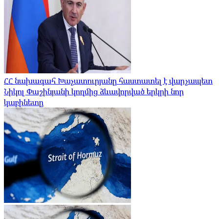
ՀՀ նախագահ Խաչատուրյանը հաստատել է վարչապետ
Նիկոլ Փաշինյանի կողմից ձևավորված երկրի նոր
կաբինետը