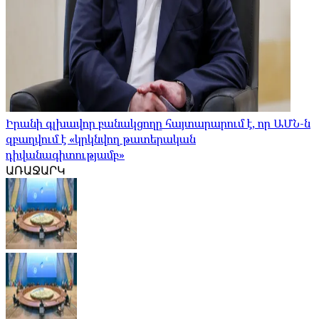
Իրանի գլխավոր բանակցողը հայտարարում է, որ ԱՄՆ-ն
զբաղվում է «կրկնվող թատերական
դիվանագիտությամբ»
ԱՌԱՋԱՐԿ