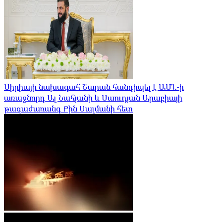
Սիրիայի նախագահ Շարան հանդիպել է ԱՄԷ-ի
առաջնորդ Ալ Նահյանի և Սաուդյան Արաբիայի
թագաժառանգ Բին Սալմանի հետ