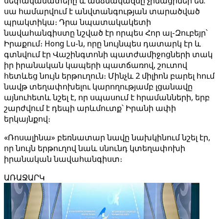
սեփականատերը և անձնակազմը չինացիներ են.
սա համարվում է անվտանգության տարածված
պրակտիկա։ Դրա նպատակակետի
նավահանգիստը նշված էր որպես Հոր ալ-Զուբեյր՝
Իրաքում։ Hong Lu-ն, որը նույնպես դատարկ էր և
գտնվում էր Վաշինգտոնի պատժամիջոցների տակ
իր իրանական կապերի պատճառով, շուտով
հետևեց նույն երթուղուն։ Մինչև 2 միլիոն բարել հում
նավթ տեղափոխելու կարողությամբ լցանավը
այնուհետև նշել է, որ սպասում է հրամանների, երբ
շարժվում է դեպի արևմուտք՝ Իրանի ափի
երկայնքով։
«Ռոսալինա» բեռնատար նավը նախկինում նշել էր,
որ նույն երթուղով նաև սնունդ կտեղափոխի
իրանական նավահանգիստ։
ԱՌԱՋԱՐԿ