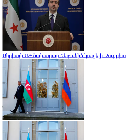
Սիրիայի ԱԳ նախարար Շեյբանին կայցելի Թուրքիա