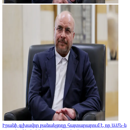
Իրանի գլխավոր բանակցողը հայտարարում է, որ ԱՄՆ-ն