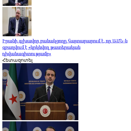
Իրանի գլխավոր բանակցողը հայտարարում է, որ ԱՄՆ-ն
զբաղվում է «կրկնվող թատերական
դիվանագիտությամբ»
Հետազոտել