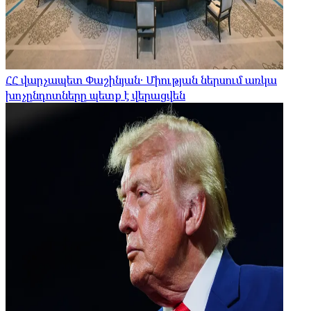
ՀՀ վարչապետ Փաշինյան․ Միության ներսում առկա
խոչընդոտները պետք է վերացվեն