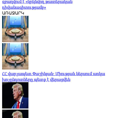
զբաղվում է «կրկնվող թատերական
դիվանագիտությամբ»
ԱՌԱՋԱՐԿ
ՀՀ վարչապետ Փաշինյան․ Միության ներսում առկա
խոչընդոտները պետք է վերացվեն