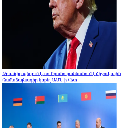
Թրամփը պնդում է, որ Իրանը ցանկանում է միջուկային
համաձայնագիր կնքել ԱՄՆ-ի հետ