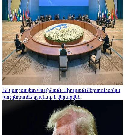
ՀՀ վարչապետ Փաշինյան․ Միության ներսում առկա
խոչընդոտները պետք է վերացվեն