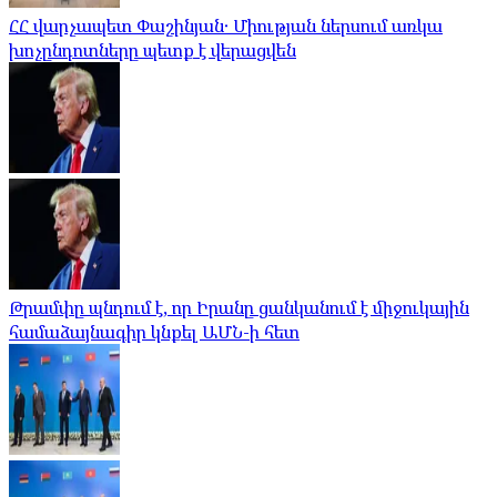
ՀՀ վարչապետ Փաշինյան․ Միության ներսում առկա
խոչընդոտները պետք է վերացվեն
Թրամփը պնդում է, որ Իրանը ցանկանում է միջուկային
համաձայնագիր կնքել ԱՄՆ-ի հետ