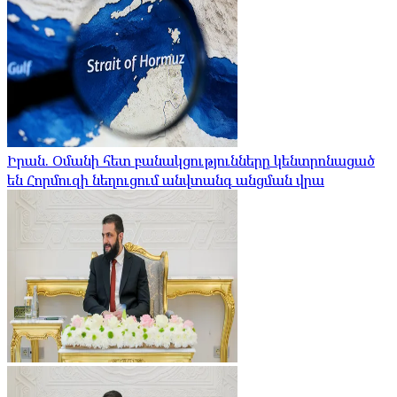
Իրան. Օմանի հետ բանակցությունները կենտրոնացած
են Հորմուզի նեղուցում անվտանգ անցման վրա