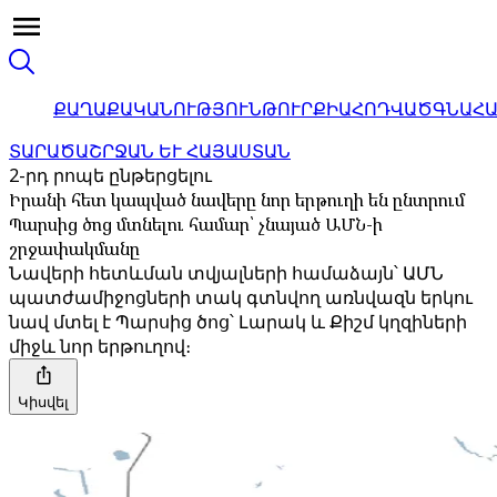
ՔԱՂԱՔԱԿԱՆՈՒԹՅՈՒՆ
ԹՈՒՐՔԻԱ
ՀՈԴՎԱԾ
ԳՆԱՀ
ՏԱՐԱԾԱՇՐՋԱՆ ԵՒ ՀԱՅԱՍՏԱՆ
2-րդ րոպե ընթերցելու
Իրանի հետ կապված նավերը նոր երթուղի են ընտրում
Պարսից ծոց մտնելու համար՝ չնայած ԱՄՆ-ի
շրջափակմանը
Նավերի հետևման տվյալների համաձայն՝ ԱՄՆ
պատժամիջոցների տակ գտնվող առնվազն երկու
նավ մտել է Պարսից ծոց՝ Լարակ և Քիշմ կղզիների
միջև նոր երթուղով։
Կիսվել