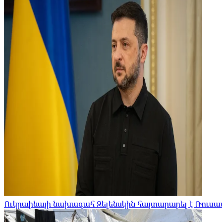
Ուկրաինայի նախագահ Զելենսկին հայտարարել է Ռուսա