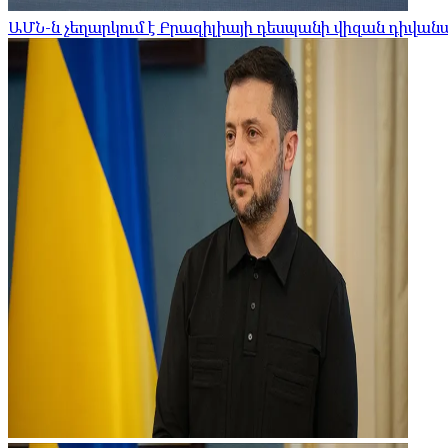
ԱՄՆ-ն չեղարկում է Բրազիլիայի դեսպանի վիզան դիվա