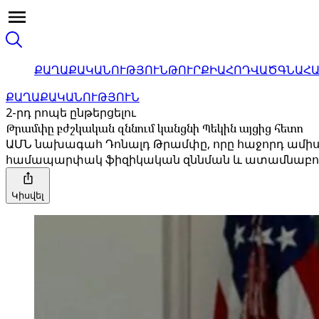
ՔԱՂԱՔԱԿԱՆՈՒԹՅՈՒՆ
ԹՈՒՐՔԻԱ
ՀՈԴՎԱԾ
ԳՆԱՀ
ՔԱՂԱՔԱԿԱՆՈՒԹՅՈՒՆ
2-րդ րոպե ընթերցելու
Թրամփը բժշկական զննում կանցնի Պեկին այցից հետո
ԱՄՆ նախագահ Դոնալդ Թրամփը, որը հաջորդ ամիս կ
համապարփակ ֆիզիկական զննման և ատամնաբուժակ
Կիսվել