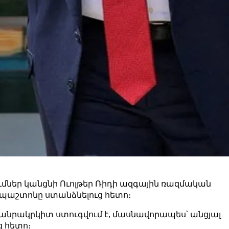
ներ կանցնի Ուոլթեր Ռիդի ազգային ռազմական
 պաշտոնը ստանձնելուց հետո։
րակրկիտ ստուգվում է, մասնավորապես՝ անցյալ
 հետո։