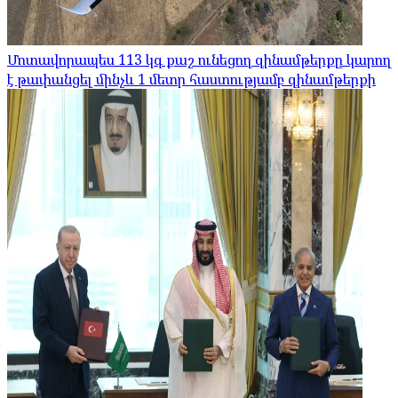
Մոտավորապես 113 կգ քաշ ունեցող զինամթերքը կարող
է թափանցել մինչև 1 մետր հաստությամբ զինամթերքի