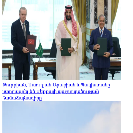
Թուրքիան, Սաուդյան Արաբիան և Պակիստանը
ստորագրել են Մեքքայի պաշտպանության
համաձայնագիրը