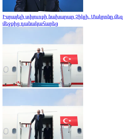
Իսրայելի սփյուռքի նախարար Չիկլի. Մակրոնը մեզ
մեջքից դանակահարեց