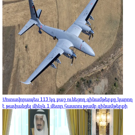
Մոտավորապես 113 կգ քաշ ունեցող զինամթերքը կարող
է թափանցել մինչև 1 մետր հաստությամբ զինամթերքի