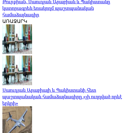
Թուրքիան, Սաուդյան Արաբիան և Պակիստանը
կստորագրեն եռակողմ պաշտպանական
համաձայնագիր
ԱՌԱՋԱՐԿ
Սաուդյան Արաբիայի և Պակիստանի հետ
պաշտպանական համաձայնագիրը «չի ուղղված որևէ
երկրի»