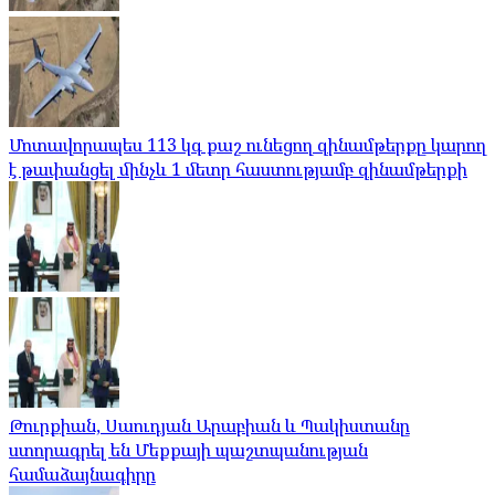
Մոտավորապես 113 կգ քաշ ունեցող զինամթերքը կարող
է թափանցել մինչև 1 մետր հաստությամբ զինամթերքի
Թուրքիան, Սաուդյան Արաբիան և Պակիստանը
ստորագրել են Մեքքայի պաշտպանության
համաձայնագիրը