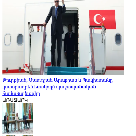
Թուրքիան, Սաուդյան Արաբիան և Պակիստանը
կստորագրեն եռակողմ պաշտպանական
համաձայնագիր
ԱՌԱՋԱՐԿ