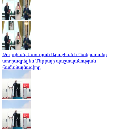
Թուրքիան, Սաուդյան Արաբիան և Պակիստանը
ստորագրել են Մեքքայի պաշտպանության
համաձայնագիրը