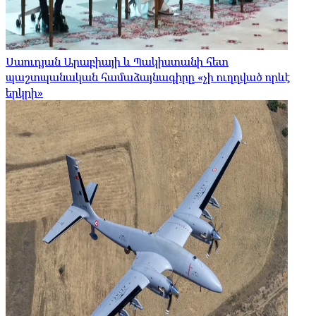
Սաուդյան Արաբիայի և Պակիստանի հետ
պաշտպանական համաձայնագիրը «չի ուղղված որևէ
երկրի»