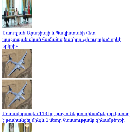
Սաուդյան Արաբիայի և Պակիստանի հետ
պաշտպանական համաձայնագիրը «չի ուղղված որևէ
երկրի»
Մոտավորապես 113 կգ քաշ ունեցող զինամթերքը կարող
է թափանցել մինչև 1 մետր հաստությամբ զինամթերքի