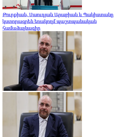
Թուրքիան, Սաուդյան Արաբիան և Պակիստանը
կստորագրեն եռակողմ պաշտպանական
համաձայնագիր