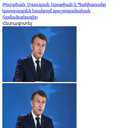
Թուրքիան, Սաուդյան Արաբիան և Պակիստանը
կստորագրեն եռակողմ պաշտպանական
համաձայնագիր
Հետազոտել