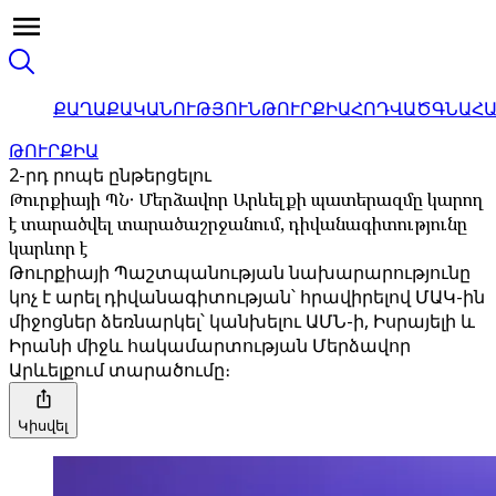
ՔԱՂԱՔԱԿԱՆՈՒԹՅՈՒՆ
ԹՈՒՐՔԻԱ
ՀՈԴՎԱԾ
ԳՆԱՀ
ԹՈՒՐՔԻԱ
2-րդ րոպե ընթերցելու
Թուրքիայի ՊՆ․ Մերձավոր Արևելքի պատերազմը կարող
է տարածվել տարածաշրջանում, դիվանագիտությունը
կարևոր է
Թուրքիայի Պաշտպանության նախարարությունը
կոչ է արել դիվանագիտության՝ հրավիրելով ՄԱԿ-ին
միջոցներ ձեռնարկել՝ կանխելու ԱՄՆ-ի, Իսրայելի և
Իրանի միջև հակամարտության Մերձավոր
Արևելքում տարածումը։
Կիսվել