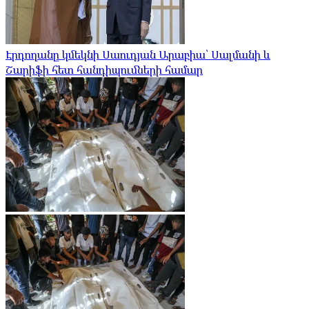
Էրդողանը կմեկնի Սաուդյան Արաբիա՝ Սալմանի և
Շարիֆի հետ հանդիպումների համար