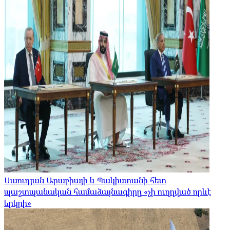
Սաուդյան Արաբիայի և Պակիստանի հետ
պաշտպանական համաձայնագիրը «չի ուղղված որևէ
երկրի»