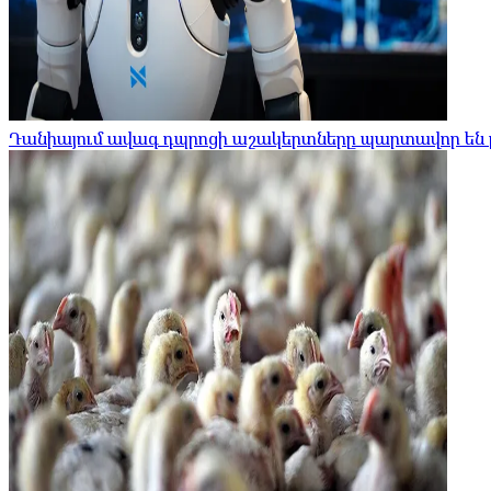
Դանիայում ավագ դպրոցի աշակերտները պարտավոր են