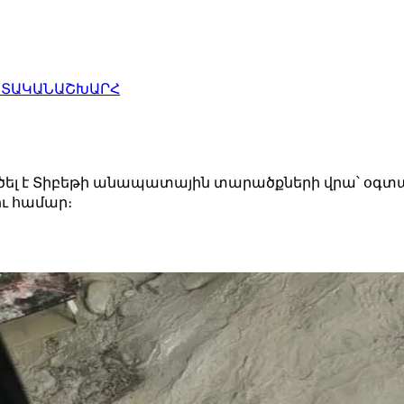
ԱՏԱԿԱՆ
ԱՇԽԱՐՀ
ածել է Տիբեթի անապատային տարածքների վրա՝ օգ
ւ համար։