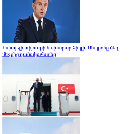
Իսրայելի սփյուռքի նախարար Չիկլի. Մակրոնը մեզ
մեջքից դանակահարեց