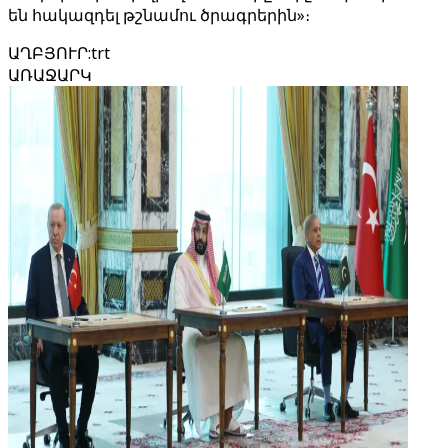
են հակազդել թշնամու ծրագրերին»։
ԱՂԲՅՈՒՐ
:
trt
ԱՌԱՋԱՐԿ