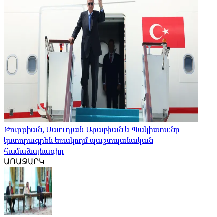
Թուրքիան, Սաուդյան Արաբիան և Պակիստանը
կստորագրեն եռակողմ պաշտպանական
համաձայնագիր
ԱՌԱՋԱՐԿ