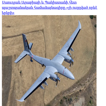
Սաուդյան Արաբիայի և Պակիստանի հետ
պաշտպանական համաձայնագիրը «չի ուղղված որևէ
երկրի»