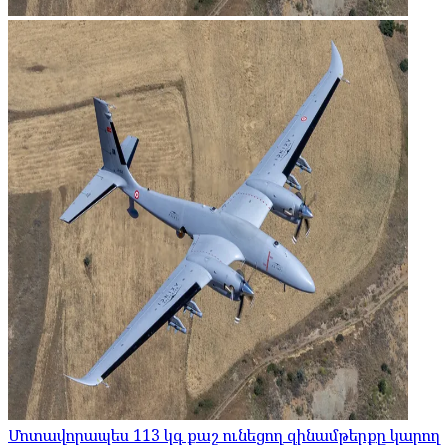
Մոտավորապես 113 կգ քաշ ունեցող զինամթերքը կարող