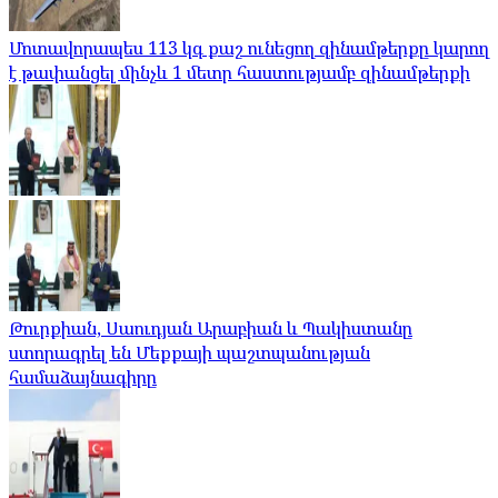
Մոտավորապես 113 կգ քաշ ունեցող զինամթերքը կարող
է թափանցել մինչև 1 մետր հաստությամբ զինամթերքի
Թուրքիան, Սաուդյան Արաբիան և Պակիստանը
ստորագրել են Մեքքայի պաշտպանության
համաձայնագիրը