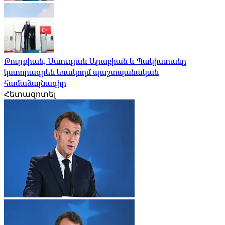
Թուրքիան, Սաուդյան Արաբիան և Պակիստանը
կստորագրեն եռակողմ պաշտպանական
համաձայնագիր
Հետազոտել