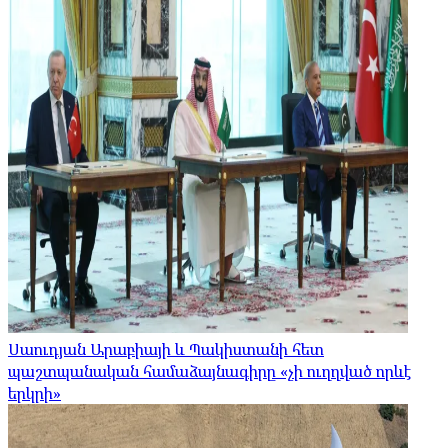
Սաուդյան Արաբիայի և Պակիստանի հետ
պաշտպանական համաձայնագիրը «չի ուղղված որևէ
երկրի»