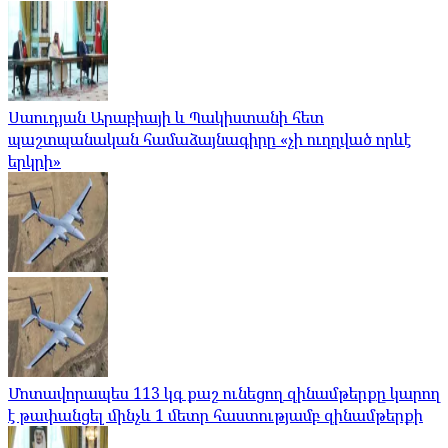
Սաուդյան Արաբիայի և Պակիստանի հետ
պաշտպանական համաձայնագիրը «չի ուղղված որևէ
երկրի»
Մոտավորապես 113 կգ քաշ ունեցող զինամթերքը կարող
է թափանցել մինչև 1 մետր հաստությամբ զինամթերքի