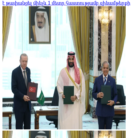
է թափանցել մինչև 1 մետր հաստությամբ զինամթերքի