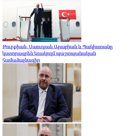
Թուրքիան, Սաուդյան Արաբիան և Պակիստանը
կստորագրեն եռակողմ պաշտպանական
համաձայնագիր