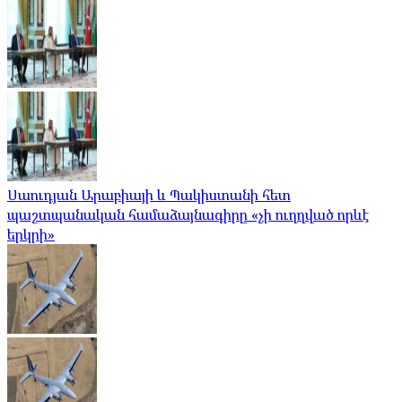
Սաուդյան Արաբիայի և Պակիստանի հետ
պաշտպանական համաձայնագիրը «չի ուղղված որևէ
երկրի»