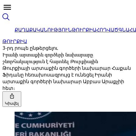
ՔԱՂԱՔԱԿԱՆՈՒԹՅՈՒՆ
ԹՈՒՐՔԻԱ
ՀՈԴՎԱԾ
ԳՆԱՀ
ԹՈՒՐՔԻԱ
3-րդ րոպե ընթերցելու
Իրանի արտաքին գործերի նախարարը
շնորհակալություն է հայտնել Թուրքիային
Թուրքիայի արտաքին գործերի նախարար Հաքան
Ֆիդանը հեռախոսազրույց է ունեցել Իրանի
արտաքին գործերի նախարար Աբբաս Արաքչիի
հետ։
Կիսվել