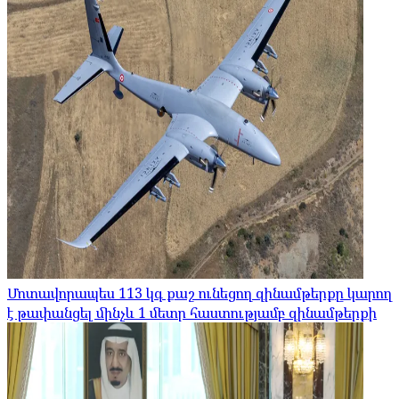
Մոտավորապես 113 կգ քաշ ունեցող զինամթերքը կարող
է թափանցել մինչև 1 մետր հաստությամբ զինամթերքի