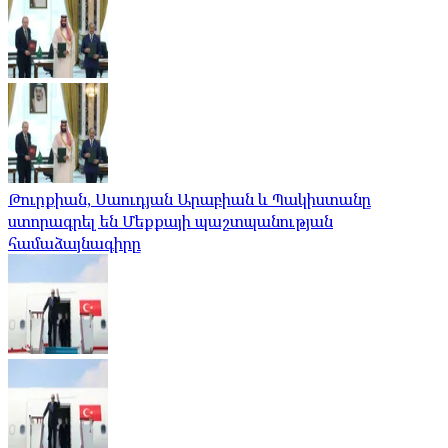
Թուրքիան, Սաուդյան Արաբիան և Պակիստանը
ստորագրել են Մեքքայի պաշտպանության
համաձայնագիրը