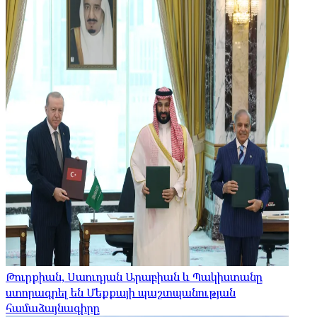
Թուրքիան, Սաուդյան Արաբիան և Պակիստանը
ստորագրել են Մեքքայի պաշտպանության
համաձայնագիրը