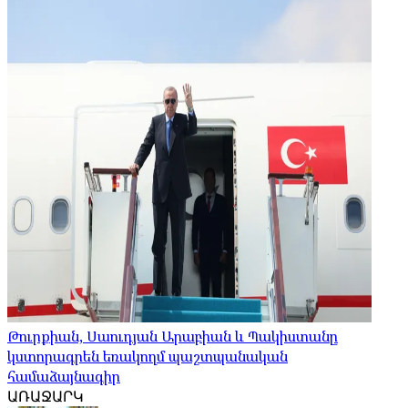
Թուրքիան, Սաուդյան Արաբիան և Պակիստանը
կստորագրեն եռակողմ պաշտպանական
համաձայնագիր
ԱՌԱՋԱՐԿ