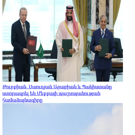
Թուրքիան, Սաուդյան Արաբիան և Պակիստանը
ստորագրել են Մեքքայի պաշտպանության
համաձայնագիրը