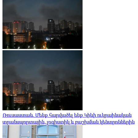
Ռուսաստան. Մենք հարվածել ենք Կիևի ուկրաինական
տրանսպորտային, լոգիստիկ և բաշխման կենտրոններին