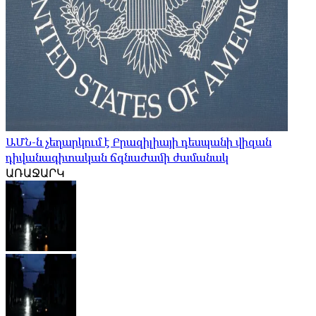
ԱՄՆ-ն չեղարկում է Բրազիլիայի դեսպանի վիզան
դիվանագիտական ​​ճգնաժամի ժամանակ
ԱՌԱՋԱՐԿ