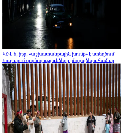
ԿՀՎ-ն, իբր, «աշխատանքային խումբ» է ստեղծում
Կուբայում գործողությունները ընդլայնելու համար