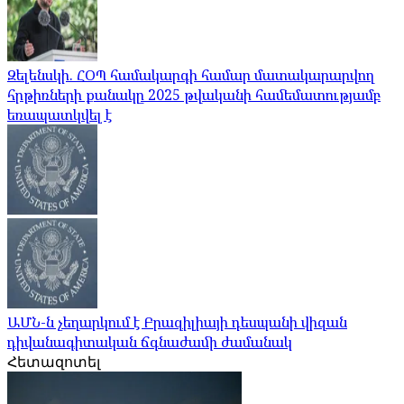
Զելենսկի. ՀՕՊ համակարգի համար մատակարարվող
հրթիռների քանակը 2025 թվականի համեմատությամբ
եռապատկվել է
ԱՄՆ-ն չեղարկում է Բրազիլիայի դեսպանի վիզան
դիվանագիտական ​​ճգնաժամի ժամանակ
Հետազոտել