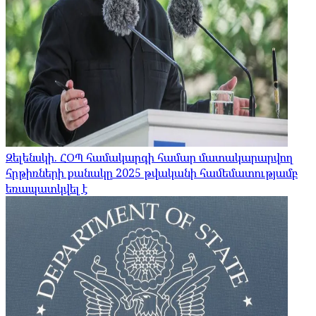
Զելենսկի. ՀՕՊ համակարգի համար մատակարարվող
հրթիռների քանակը 2025 թվականի համեմատությամբ
եռապատկվել է