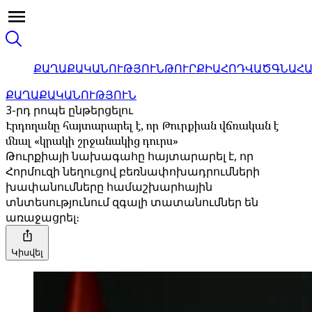
ՔԱՂԱՔԱԿԱՆՈՒԹՅՈՒՆ
ԹՈՒՐՔԻԱ
ՀՈԴՎԱԾ
ԳՆԱՀ
ՔԱՂԱՔԱԿԱՆՈՒԹՅՈՒՆ
3-րդ րոպե ընթերցելու
Էրդողանը հայտարարել է, որ Թուրքիան վճռական է
մնալ «կրակի շրջանակից դուրս»
Թուրքիայի նախագահը հայտարարել է, որ
Հորմուզի նեղուցով բեռնափոխադրումների
խափանումները համաշխարհային
տնտեսությունում զգալի տատանումներ են
առաջացրել։
Կիսվել