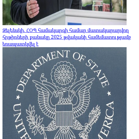
Զելենսկի. ՀՕՊ համակարգի համար մատակարարվող
հրթիռների քանակը 2025 թվականի համեմատությամբ
եռապատկվել է