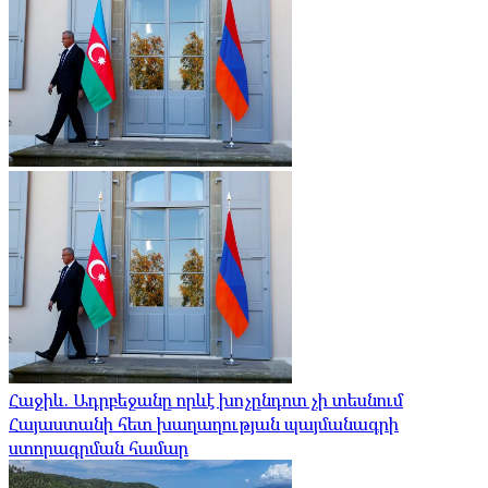
Հաջիև. Ադրբեջանը որևէ խոչընդոտ չի տեսնում
Հայաստանի հետ խաղաղության պայմանագրի
ստորագրման համար