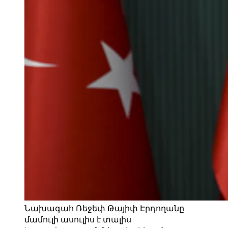
Նախագահ Ռեջեփ Թայիփ Էրդողանը
մամուլի ասուլիս է տալիս