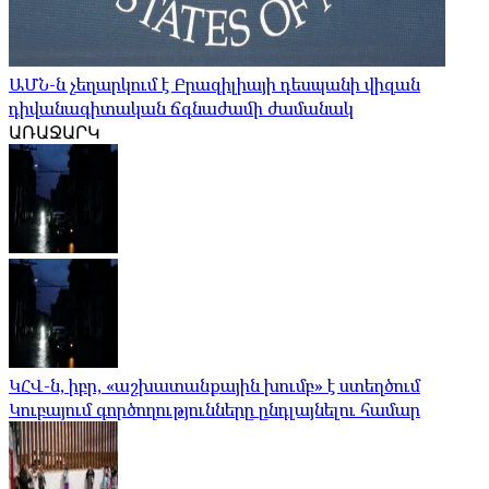
ԱՄՆ-ն չեղարկում է Բրազիլիայի դեսպանի վիզան
դիվանագիտական ​​ճգնաժամի ժամանակ
ԱՌԱՋԱՐԿ
ԿՀՎ-ն, իբր, «աշխատանքային խումբ» է ստեղծում
Կուբայում գործողությունները ընդլայնելու համար