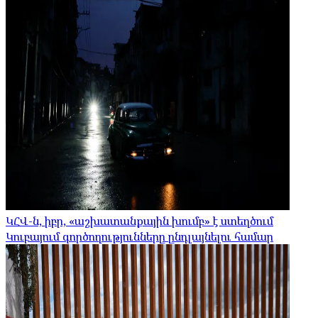
ԿՀՎ-ն, իբր, «աշխատանքային խումբ» է ստեղծում
Կուբայում գործողությունները ընդլայնելու համար