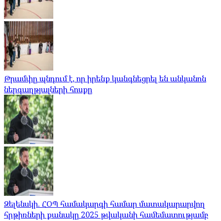
Թրամփը պնդում է, որ իրենք կանգնեցրել են անկանոն
ներգաղթյալների հոսքը
Զելենսկի. ՀՕՊ համակարգի համար մատակարարվող
հրթիռների քանակը 2025 թվականի համեմատությամբ