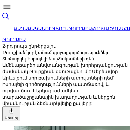
ՔԱՂԱՔԱԿԱՆՈՒԹՅՈՒՆ
ԹՈՒՐՔԻԱ
ՀՈԴՎԱԾ
ԳՆԱՀ
ԹՈՒՐՔԻԱ
2-րդ րոպե ընթերցելու
Թուրքիան կոչ է անում գլոբալ գործողություններ
ձեռնարկել Իսրայելի հարձակումների դեմ
Ամենաբարձր անվտանգության խորհրդակցության
ժամանակ Թուրքիան զգուշացնում է Մերձավոր
Արևելքում նոր բախումների պտույտների դեմ՝
Իսրայելի գործողությունների պատճառով, և
ուրվագծում է երկարաժամկետ
տարածաշրջանային խաղաղության և ներքին
միասնության ձեռնարկվելիք քայլերը:
Կիսվել