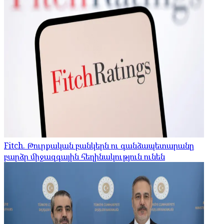
Fitch. Թուրքական բանկերն ու գանձապետարանը
բարձր միջազգային հեղինակություն ունեն