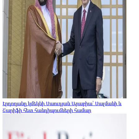
Էրդողանը կմեկնի Սաուդյան Արաբիա՝ Սալմանի և
Շարիֆի հետ հանդիպումների համար