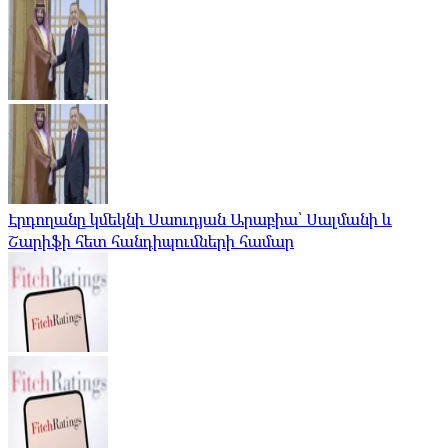
Էրդողանը կմեկնի Սաուդյան Արաբիա՝ Սալմանի և
Շարիֆի հետ հանդիպումների համար