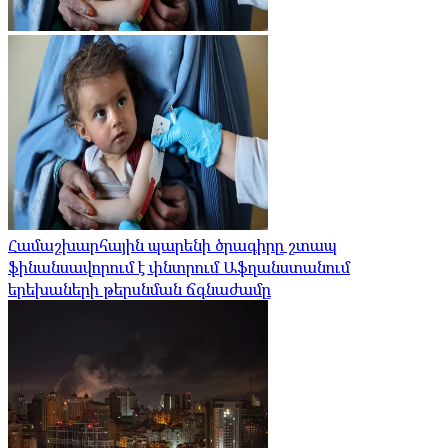
Համաշխարհային պարենի ծրագիրը շտապ
ֆինանսավորում է փնտրում Աֆղանստանում
երեխաների թերսնման ճգնաժամը