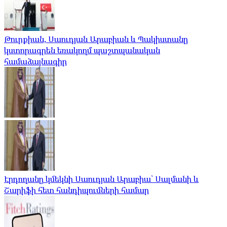
Թուրքիան, Սաուդյան Արաբիան և Պակիստանը
կստորագրեն եռակողմ պաշտպանական
համաձայնագիր
Էրդողանը կմեկնի Սաուդյան Արաբիա՝ Սալմանի և
Շարիֆի հետ հանդիպումների համար