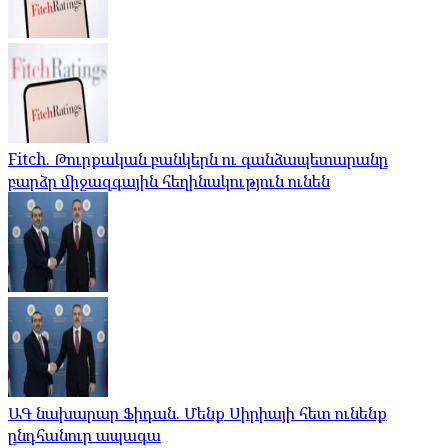
Fitch. Թուրքական բանկերն ու գանձապետարանը
բարձր միջազգային հեղինակություն ունեն
ԱԳ նախարար Ֆիդան. Մենք Սիրիայի հետ ունենք
ընդհանուր ապագա