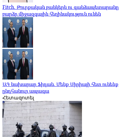
Fitch. Թուրքական բանկերն ու գանձապետարանը
բարձր միջազգային հեղինակություն ունեն
ԱԳ նախարար Ֆիդան. Մենք Սիրիայի հետ ունենք
ընդհանուր ապագա
Հետազոտել