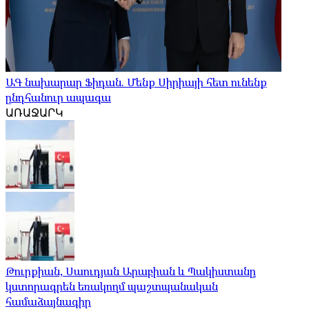
ԱԳ նախարար Ֆիդան. Մենք Սիրիայի հետ ունենք
ընդհանուր ապագա
ԱՌԱՋԱՐԿ
Թուրքիան, Սաուդյան Արաբիան և Պակիստանը
կստորագրեն եռակողմ պաշտպանական
համաձայնագիր