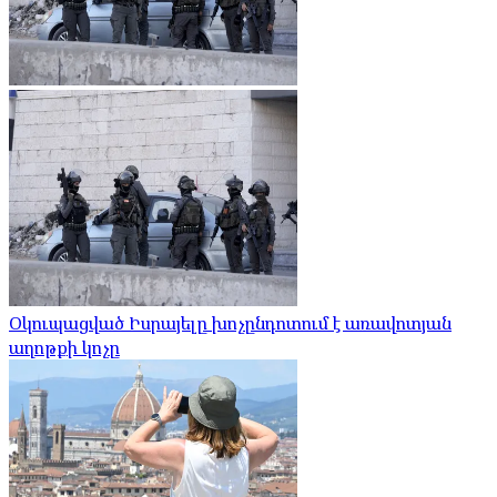
Օկուպացված Իսրայելը խոչընդոտում է առավոտյան
աղոթքի կոչը