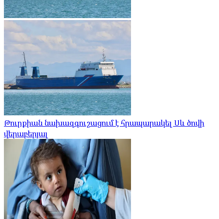
Թուրքիան նախազգուշացում է հրապարակել Սև ծովի
վերաբերյալ