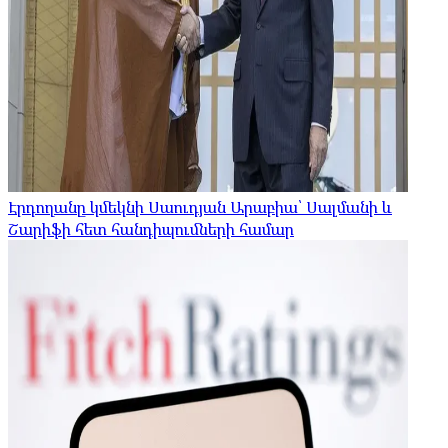
Էրդողանը կմեկնի Սաուդյան Արաբիա՝ Սալմանի և
Շարիֆի հետ հանդիպումների համար