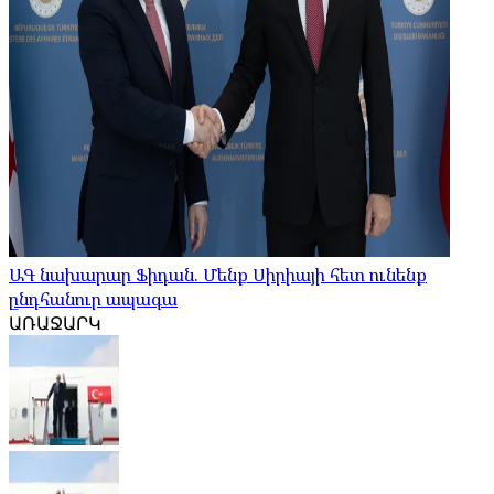
ԱԳ նախարար Ֆիդան. Մենք Սիրիայի հետ ունենք
ընդհանուր ապագա
ԱՌԱՋԱՐԿ