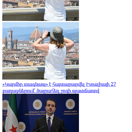
«Կարմիր տագնապ» է հայտարարվել Իտալիայի 27
քաղաքներում՝ ծայրահեղ շոգի պատճառով