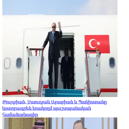
Թուրքիան, Սաուդյան Արաբիան և Պակիստանը
կստորագրեն եռակողմ պաշտպանական
համաձայնագիր