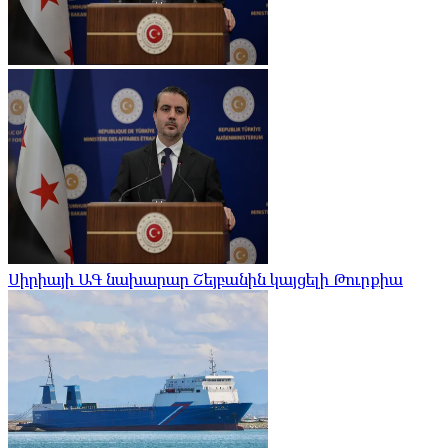
Սիրիայի ԱԳ նախարար Շեյբանին կայցելի Թուրքիա