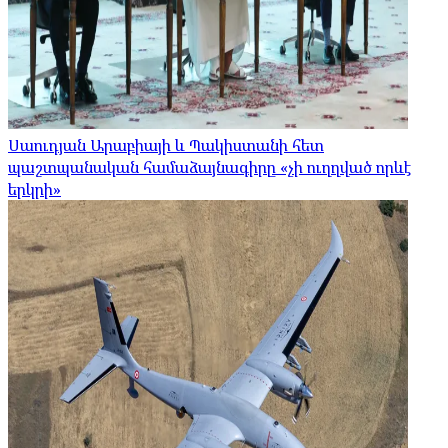
Սաուդյան Արաբիայի և Պակիստանի հետ
պաշտպանական համաձայնագիրը «չի ուղղված որևէ
երկրի»