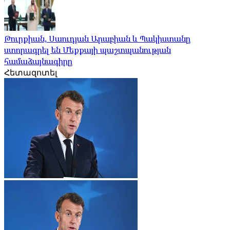
Թուրքիան, Սաուդյան Արաբիան և Պակիստանը
ստորագրել են Մեքքայի պաշտպանության
համաձայնագիրը
Հետազոտել