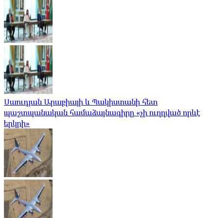
Սաուդյան Արաբիայի և Պակիստանի հետ
պաշտպանական համաձայնագիրը «չի ուղղված որևէ
երկրի»