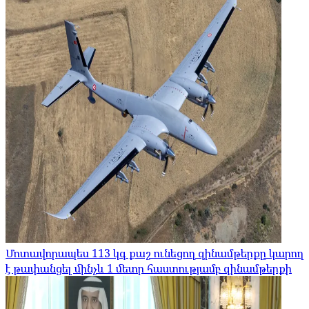
Մոտավորապես 113 կգ քաշ ունեցող զինամթերքը կարող
է թափանցել մինչև 1 մետր հաստությամբ զինամթերքի