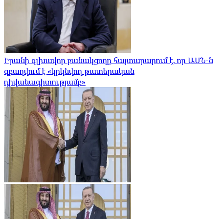
Իրանի գլխավոր բանակցողը հայտարարում է, որ ԱՄՆ-ն
զբաղվում է «կրկնվող թատերական
դիվանագիտությամբ»