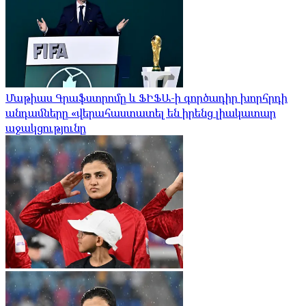
Մաթիաս Գրաֆստրոմը և ՖԻՖԱ-ի գործադիր խորհրդի
անդամները «վերահաստատել են իրենց լիակատար
աջակցությունը