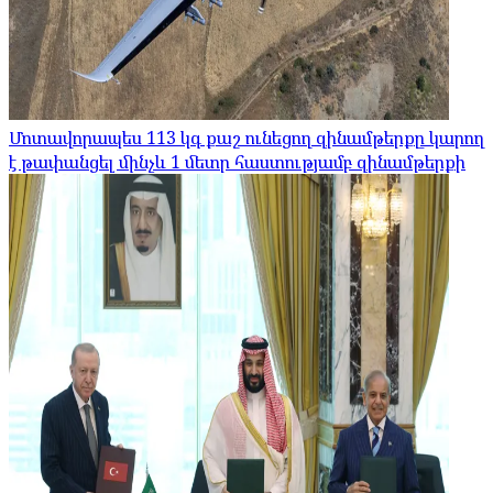
Մոտավորապես 113 կգ քաշ ունեցող զինամթերքը կարող
է թափանցել մինչև 1 մետր հաստությամբ զինամթերքի