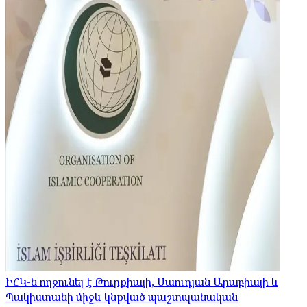
ԻՀԿ-ն ողջունել է Թուրքիայի, Սաուդյան Արաբիայի և
Պակիստանի միջև կնքված պաշտպանական