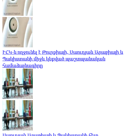
ԻՀԿ-ն ողջունել է Թուրքիայի, Սաուդյան Արաբիայի և
Պակիստանի միջև կնքված պաշտպանական
համաձայնագիրը
Սաուդյան Արաբիայի և Պակիստանի հետ