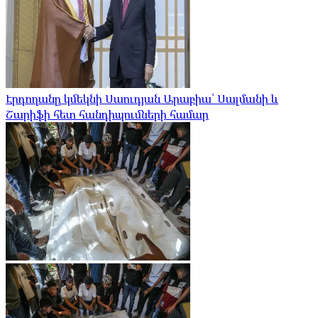
Էրդողանը կմեկնի Սաուդյան Արաբիա՝ Սալմանի և
Շարիֆի հետ հանդիպումների համար