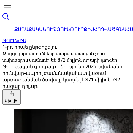
ՔԱՂԱՔԱԿԱՆՈՒԹՅՈՒՆ
ԹՈՒՐՔԻԱ
ՀՈԴՎԱԾ
ԳՆԱՀ
ԹՈՒՐՔԻԱ
1-րդ րոպե ընթերցելու
Թուրք գորգագործները տարվա առաջին չորս
ամիսներին վաճառել են 872 միլիոն դոլարի գորգեր
Թուրքական գորգագործությունը 2026 թվականի
հունվար-ապրիլ ժամանակահատվածում
արտահանման ծավալը կազմել է 871 միլիոն 732
հազար դոլար։
Կիսվել