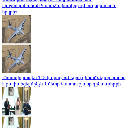
պաշտպանական համաձայնագիրը «չի ուղղված որևէ
երկրի»
Մոտավորապես 113 կգ քաշ ունեցող զինամթերքը կարող
է թափանցել մինչև 1 մետր հաստությամբ զինամթերքի