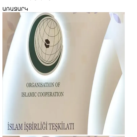
ԱՌԱՋԱՐԿ