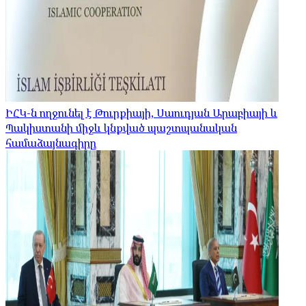
ԻՀԿ-ն ողջունել է Թուրքիայի, Սաուդյան Արաբիայի և
Պակիստանի միջև կնքված պաշտպանական
համաձայնագիրը