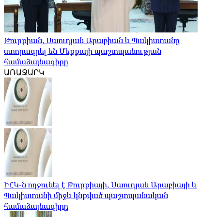
Թուրքիան, Սաուդյան Արաբիան և Պակիստանը
ստորագրել են Մեքքայի պաշտպանության
համաձայնագիրը
ԱՌԱՋԱՐԿ
ԻՀԿ-ն ողջունել է Թուրքիայի, Սաուդյան Արաբիայի և
Պակիստանի միջև կնքված պաշտպանական
համաձայնագիրը