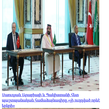
Սաուդյան Արաբիայի և Պակիստանի հետ
պաշտպանական համաձայնագիրը «չի ուղղված որևէ
երկրի»