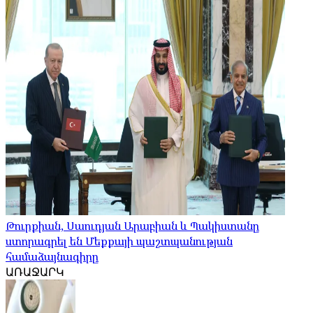
Թուրքիան, Սաուդյան Արաբիան և Պակիստանը
ստորագրել են Մեքքայի պաշտպանության
համաձայնագիրը
ԱՌԱՋԱՐԿ