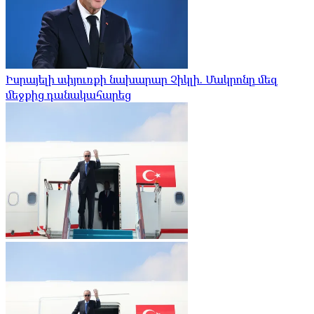
Իսրայելի սփյուռքի նախարար Չիկլի. Մակրոնը մեզ
մեջքից դանակահարեց