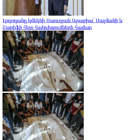
Էրդողանը կմեկնի Սաուդյան Արաբիա՝ Սալմանի և
Շարիֆի հետ հանդիպումների համար