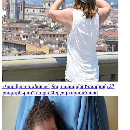
«Կարմիր տագնապ» է հայտարարվել Իտալիայի 27
քաղաքներում՝ ծայրահեղ շոգի պատճառով