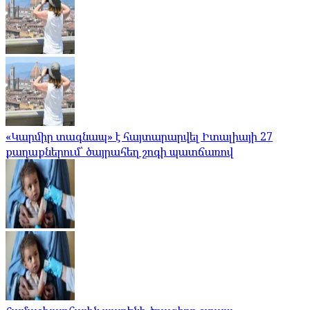
«Կարմիր տագնապ» է հայտարարվել Իտալիայի 27
քաղաքներում՝ ծայրահեղ շոգի պատճառով