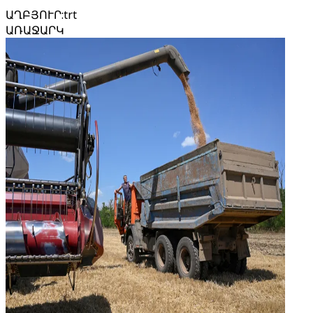
ԱՂԲՅՈՒՐ
:
trt
ԱՌԱՋԱՐԿ