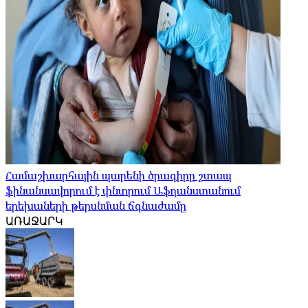
Համաշխարհային պարենի ծրագիրը շտապ
ֆինանսավորում է փնտրում Աֆղանստանում
երեխաների թերսնման ճգնաժամը
ԱՌԱՋԱՐԿ