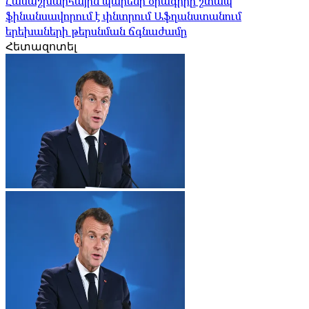
Համաշխարհային պարենի ծրագիրը շտապ
ֆինանսավորում է փնտրում Աֆղանստանում
երեխաների թերսնման ճգնաժամը
Հետազոտել