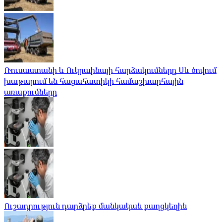
Ռուսաստանի և Ուկրաինայի հարձակումները Սև ծովում
խաթարում են հացահատիկի համաշխարհային
առաքումները
Ուշադրություն դարձրեք մանկական քաղցկեղին