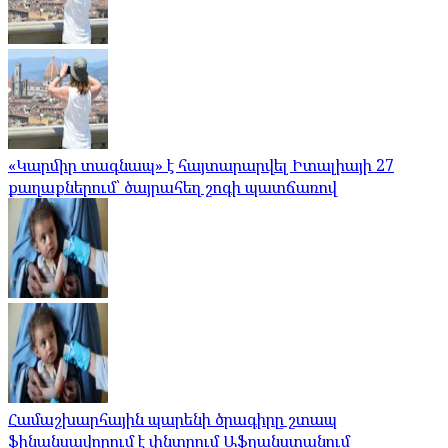
«Կարմիր տագնապ» է հայտարարվել Իտալիայի 27
քաղաքներում՝ ծայրահեղ շոգի պատճառով
Համաշխարհային պարենի ծրագիրը շտապ
ֆինանսավորում է փնտրում Աֆղանստանում