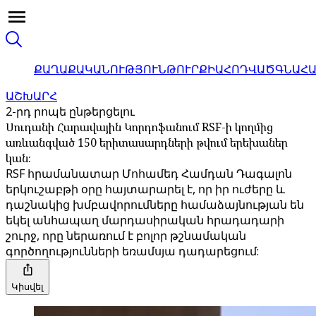
ՔԱՂԱՔԱԿԱՆՈՒԹՅՈՒՆ
ԹՈՒՐՔԻԱ
ՀՈԴՎԱԾ
ԳՆԱՀ
ԱՇԽԱՐՀ
2-րդ րոպե ընթերցելու
Սուդանի Հարավային Կորդոֆանում RSF-ի կողմից
առևանգված 150 երիտասարդների թվում երեխաներ
կան։
RSF հրամանատար Մոհամեդ Համդան Դագալոն
երկուշաբթի օրը հայտարարել է, որ իր ուժերը և
դաշնակից խմբավորումները համաձայնության են
եկել անհապաղ մարդասիրական հրադադարի
շուրջ, որը ներառում է բոլոր թշնամական
գործողությունների եռամսյա դադարեցում:
Կիսվել