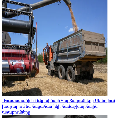
Ռուսաստանի և Ուկրաինայի հարձակումները Սև ծովում
խաթարում են հացահատիկի համաշխարհային
առաքումները