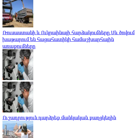
Ռուսաստանի և Ուկրաինայի հարձակումները Սև ծովում
խաթարում են հացահատիկի համաշխարհային
առաքումները
Ուշադրություն դարձրեք մանկական քաղցկեղին