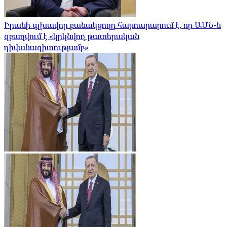
Իրանի գլխավոր բանակցողը հայտարարում է, որ ԱՄՆ-ն
զբաղվում է «կրկնվող թատերական
դիվանագիտությամբ»