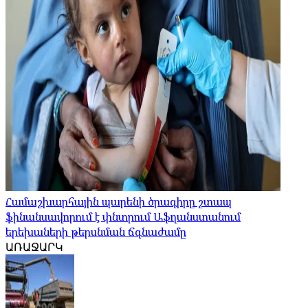
Համաշխարհային պարենի ծրագիրը շտապ
ֆինանսավորում է փնտրում Աֆղանստանում
երեխաների թերսնման ճգնաժամը
ԱՌԱՋԱՐԿ