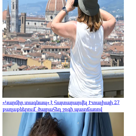
«Կարմիր տագնապ» է հայտարարվել Իտալիայի 27
քաղաքներում՝ ծայրահեղ շոգի պատճառով