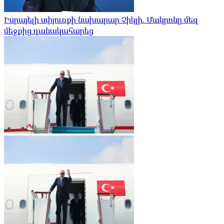
Իսրայելի սփյուռքի նախարար Չիկլի. Մակրոնը մեզ
մեջքից դանակահարեց