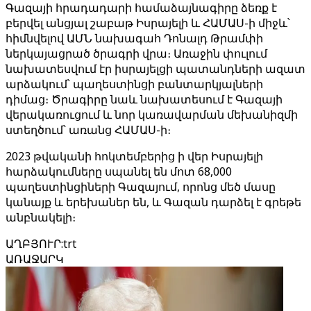
Գազայի հրադադարի համաձայնագիրը ձեռք է
բերվել անցյալ շաբաթ Իսրայելի և ՀԱՄԱՍ-ի միջև՝
հիմնվելով ԱՄՆ նախագահ Դոնալդ Թրամփի
ներկայացրած ծրագրի վրա։ Առաջին փուլում
նախատեսվում էր իսրայելցի պատանդների ազատ
արձակում՝ պաղեստինցի բանտարկյալների
դիմաց։ Ծրագիրը նաև նախատեսում է Գազայի
վերակառուցում և նոր կառավարման մեխանիզմի
ստեղծում՝ առանց ՀԱՄԱՍ-ի։
2023 թվականի հոկտեմբերից ի վեր Իսրայելի
հարձակումները սպանել են մոտ 68,000
պաղեստինցիների Գազայում, որոնց մեծ մասը
կանայք և երեխաներ են, և Գազան դարձել է գրեթե
անբնակելի։
ԱՂԲՅՈՒՐ
:
trt
ԱՌԱՋԱՐԿ