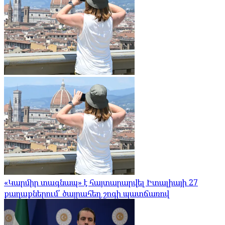
«Կարմիր տագնապ» է հայտարարվել Իտալիայի 27
քաղաքներում՝ ծայրահեղ շոգի պատճառով