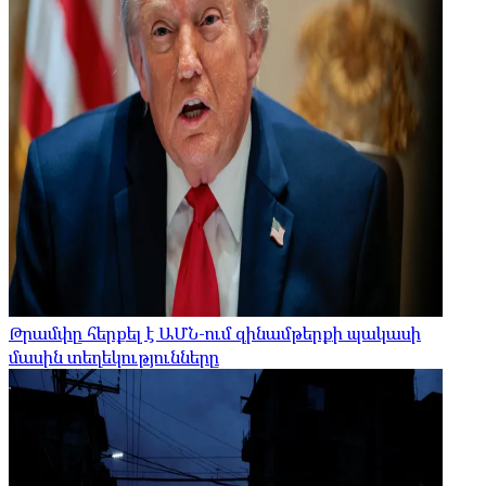
Թրամփը հերքել է ԱՄՆ-ում զինամթերքի պակասի
մասին տեղեկությունները