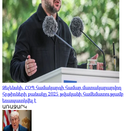
Զելենսկի. ՀՕՊ համակարգի համար մատակարարվող
հրթիռների քանակը 2025 թվականի համեմատությամբ
եռապատկվել է
ԱՌԱՋԱՐԿ