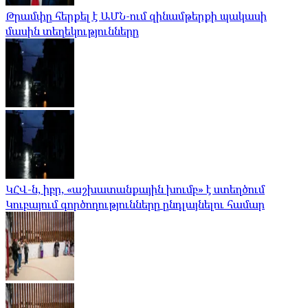
Թրամփը հերքել է ԱՄՆ-ում զինամթերքի պակասի
մասին տեղեկությունները
ԿՀՎ-ն, իբր, «աշխատանքային խումբ» է ստեղծում
Կուբայում գործողությունները ընդլայնելու համար