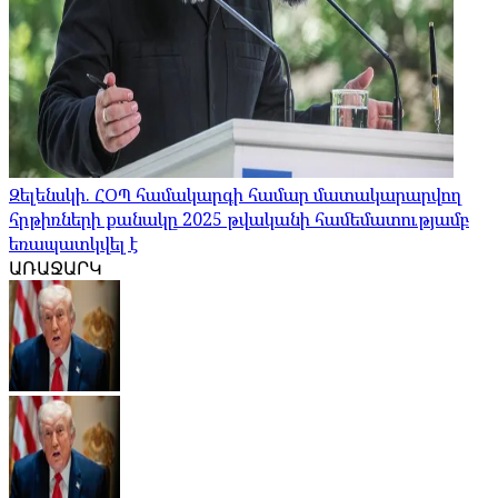
Զելենսկի. ՀՕՊ համակարգի համար մատակարարվող
հրթիռների քանակը 2025 թվականի համեմատությամբ
եռապատկվել է
ԱՌԱՋԱՐԿ