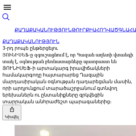
ՔԱՂԱՔԱԿԱՆՈՒԹՅՈՒՆ
ԹՈՒՐՔԻԱ
ՀՈԴՎԱԾ
ԳՆԱՀ
ՔԱՂԱՔԱԿԱՆՈՒԹՅՈՒՆ
3-րդ րոպե ընթերցելու
ՅՈՒՆԻՍԵՖ-ը զգուշացնում է, որ Գազան աղետի վտանգի
տակ է, օգնության բեռնատարները պատրաստ են
ՅՈՒՆԻՍԵՖ-ի արտակարգ իրավիճակների
համակարգողը հայտարարեց Ղազային
մարդասիրական օգնության դադարեցման մասին,
որի արդյունքում տարածաշրջանում գտնվող
երեխաներն ու ընտանիքները զրկվեցին
տարրական անհրաժեշտ պարագաներից։
Կիսվել