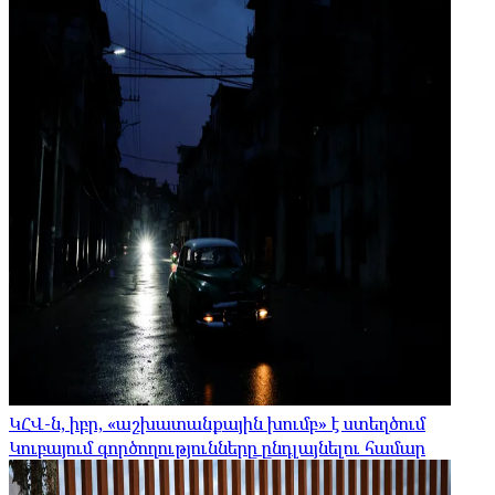
ԿՀՎ-ն, իբր, «աշխատանքային խումբ» է ստեղծում
Կուբայում գործողությունները ընդլայնելու համար