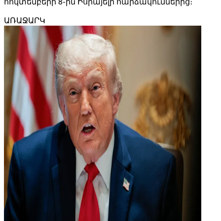
հոկտեմբերի 8-ին Իսրայելի հարձակումներից։
ԱՌԱՋԱՐԿ