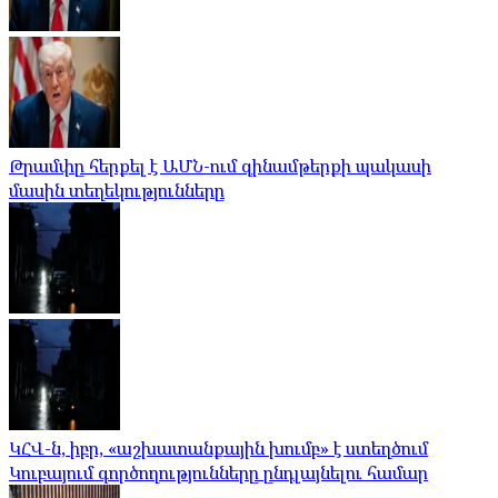
Թրամփը հերքել է ԱՄՆ-ում զինամթերքի պակասի
մասին տեղեկությունները
ԿՀՎ-ն, իբր, «աշխատանքային խումբ» է ստեղծում
Կուբայում գործողությունները ընդլայնելու համար