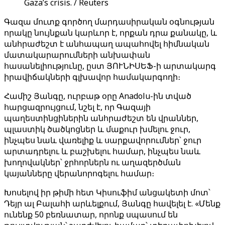
Gaza’s crisis. / Reuters
Գազա մուտք գործող մարդասիրական օգնության
որակը նույնքան կարևոր է, որքան դրա քանակը, և
անհրաժեշտ է անհապաղ ապահովել հիմնական
մատակարարումների անխափան
հասանելիությունը, ըստ ՅՈՒՆԻՍԵՖ-ի արտակարգ
իրավիճակների գլխավոր համակարգողի։
Համիշ Յանգը, ուրբաթ օրը Anadolu-ին տված
հարցազրույցում, նշել է, որ Գազայի
պաղեստինցիներին անհրաժեշտ են վրաններ,
պլաստիկ ծածկոցներ և մաքուր խմելու ջուր,
ինչպես նաև վառելիք և սարքավորումներ՝ ջուր
արտադրելու և բաշխելու համար, ինչպես նաև
խողովակներ՝ ջրհորներն ու աղազերծման
կայանները վերանորոգելու համար։
Խոսելով իր թիմի հետ Կիսուֆիմ անցակետի մոտ՝
Դեյր ալ Բալահի արևելքում, Յանգը հավելել է. «Մենք
ունենք 50 բեռնատար, որոնք սպասում են