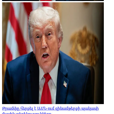
Թրամփը հերքել է ԱՄՆ-ում զինամթերքի պակասի
մասին տեղեկությունները