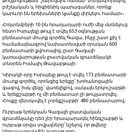
թույլտվության՝ շարժվելու համար՝ տեղափոխելով
բժշկական և հիգիենիկ պարագաներ, որոնք
կարևոր են երեխաների կյանքը փրկելու համար»։
Հոկտեմբերի 10-ին հրադադարի ուժի մեջ մտնելուց
հետո Իսրայելը թույլ է տվել 653 օգնության
բեռնատար մուտք գործել Գազա, ինչը շատ քիչ է
համաձայնագրով նախատեսված օրական 600
բեռնատարի քվոտայից, ըստ Գազայի
կառավարության լրատվական գրասենյակի
տնօրեն Իսմայիլ Թավաբթայի։
Կիրակի օրը Իսրայելը թույլ է տվել 173 բեռնատարի
մուտք գործել, որոնցից երեքը՝ խոհանոցային
գազով, իսկ վեցը՝ վառելիքով, սակայն երկուշաբթի
և երեքշաբթի ոչ մի բեռնատար չի թույլատրվել։
Հոսքը վերսկսվել է չորեքշաբթի՝ 480 բեռնատարով։
Ուրբաթ երեկոյան Գազայի լրատվական
գրասենյակը դեռ չէր հրապարակել հինգշաբթի և
ուրբաթ օրվա տվյալները՝ նշելով, որ թվերը
կհրապարակվեն շաբաթ օրը։