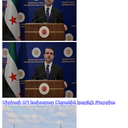
Սիրիայի ԱԳ նախարար Շեյբանին կայցելի Թուրքիա