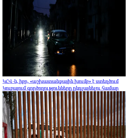
ԿՀՎ-ն, իբր, «աշխատանքային խումբ» է ստեղծում
Կուբայում գործողությունները ընդլայնելու համար