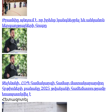
Թրամփը պնդում է, որ իրենք կանգնեցրել են անկանոն
ներգաղթյալների հոսքը
Զելենսկի. ՀՕՊ համակարգի համար մատակարարվող
հրթիռների քանակը 2025 թվականի համեմատությամբ
եռապատկվել է
Հետազոտել