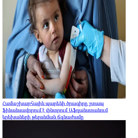
Համաշխարհային պարենի ծրագիրը շտապ
ֆինանսավորում է փնտրում Աֆղանստանում
երեխաների թերսնման ճգնաժամը