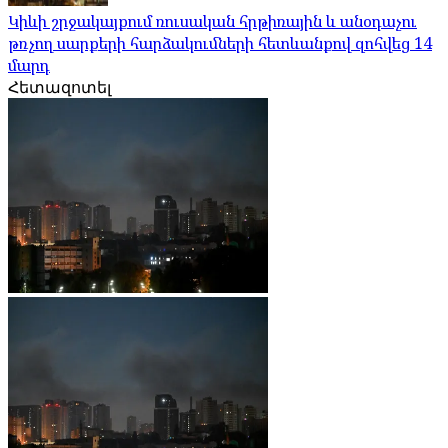
Կիևի շրջակայքում ռուսական հրթիռային և անօդաչու
թռչող սարքերի հարձակումների հետևանքով զոհվեց 14
մարդ
Հետազոտել