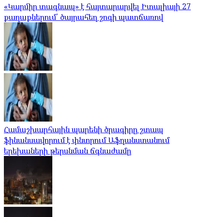
«Կարմիր տագնապ» է հայտարարվել Իտալիայի 27
քաղաքներում՝ ծայրահեղ շոգի պատճառով
Համաշխարհային պարենի ծրագիրը շտապ
ֆինանսավորում է փնտրում Աֆղանստանում
երեխաների թերսնման ճգնաժամը