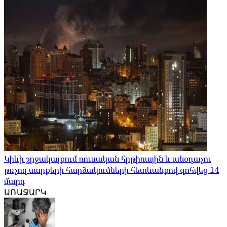
Կիևի շրջակայքում ռուսական հրթիռային և անօդաչու
թռչող սարքերի հարձակումների հետևանքով զոհվեց 14
մարդ
ԱՌԱՋԱՐԿ