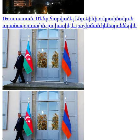
Ռուսաստան. Մենք հարվածել ենք Կիևի ուկրաինական
տրանսպորտային, լոգիստիկ և բաշխման կենտրոններին