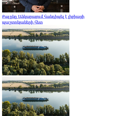
Քալընը Անկարայում հանդիպել է լիբիացի
պաշտոնյաների հետ