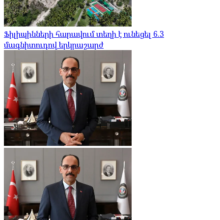
Ֆիլիպինների հարավում տեղի է ունեցել 6.3
մագնիտուդով երկրաշարժ