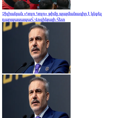
Չիլիական «Կոլո Կոլո» թիմը պայմանագիր է կնքել
դարպասապահ Վոզինյայի հետ