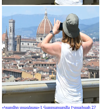
«Կարմիր տագնապ» է հայտարարվել Իտալիայի 27