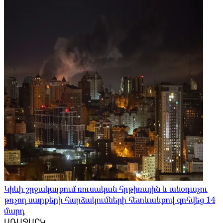
Կիևի շրջակայքում ռուսական հրթիռային և անօդաչու
թռչող սարքերի հարձակումների հետևանքով զոհվեց 14
մարդ
ԱՌԱՋԱՐԿ