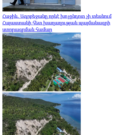
Հաջիև. Ադրբեջանը որևէ խոչընդոտ չի տեսնում
Հայաստանի հետ խաղաղության պայմանագրի
ստորագրման համար