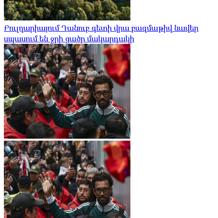
Բուլղարիայում Դանուբ գետի վրա բազմաթիվ նավեր
սպասում են ջրի ցածր մակարդակի