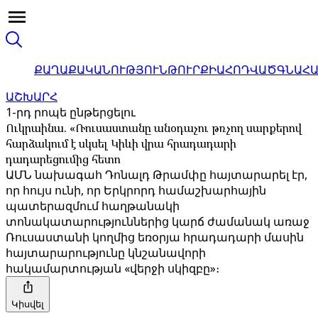
ՔԱՂԱՔԱԿԱՆՈՒԹՅՈՒՆ
ԹՈՒՐՔԻԱ
ՀՈԴՎԱԾ
ԳՆԱՀ
ԱՇԽԱՐՀ
1-րդ րոպե ընթերցելու
Ուկրաինա. «Ռուսաստանը անօդաչու թռչող սարքերով
հարձակում է սկսել Կիևի վրա հրադադարի
դադարեցումից հետո
ԱՄՆ նախագահ Դոնալդ Թրամփը հայտարարել էր,
որ հույս ունի, որ Երկրորդ համաշխարհային
պատերազմում հաղթանակի
տոնակատարություններից կարճ ժամանակ առաջ
Ռուսաստանի կողմից եռօրյա հրադադարի մասին
հայտարարությունը կնշանավորի
հակամարտության «վերջի սկիզբը»։
Կիսվել