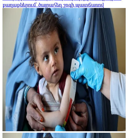
քաղաքներում՝ ծայրահեղ շոգի պատճառով