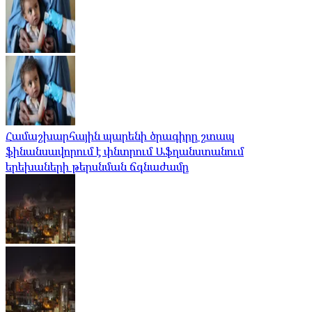
Համաշխարհային պարենի ծրագիրը շտապ
ֆինանսավորում է փնտրում Աֆղանստանում
երեխաների թերսնման ճգնաժամը