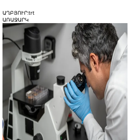
ԱՂԲՅՈՒՐ
:
trt
ԱՌԱՋԱՐԿ