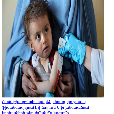
Համաշխարհային պարենի ծրագիրը շտապ
ֆինանսավորում է փնտրում Աֆղանստանում
երեխաների թերսնման ճգնաժամը