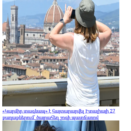
«Կարմիր տագնապ» է հայտարարվել Իտալիայի 27
քաղաքներում՝ ծայրահեղ շոգի պատճառով