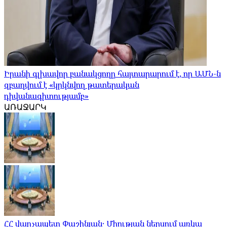
Իրանի գլխավոր բանակցողը հայտարարում է, որ ԱՄՆ-ն
զբաղվում է «կրկնվող թատերական
դիվանագիտությամբ»
ԱՌԱՋԱՐԿ
ՀՀ վարչապետ Փաշինյան․ Միության ներսում առկա