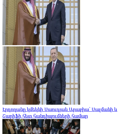
Էրդողանը կմեկնի Սաուդյան Արաբիա՝ Սալմանի և
Շարիֆի հետ հանդիպումների համար