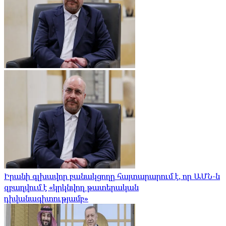
Իրանի գլխավոր բանակցողը հայտարարում է, որ ԱՄՆ-ն
զբաղվում է «կրկնվող թատերական
դիվանագիտությամբ»