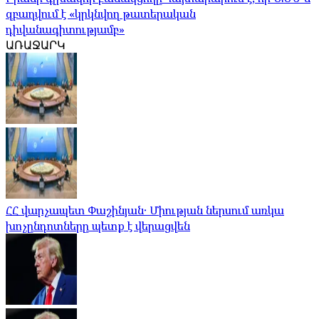
զբաղվում է «կրկնվող թատերական
դիվանագիտությամբ»
ԱՌԱՋԱՐԿ
ՀՀ վարչապետ Փաշինյան․ Միության ներսում առկա
խոչընդոտները պետք է վերացվեն