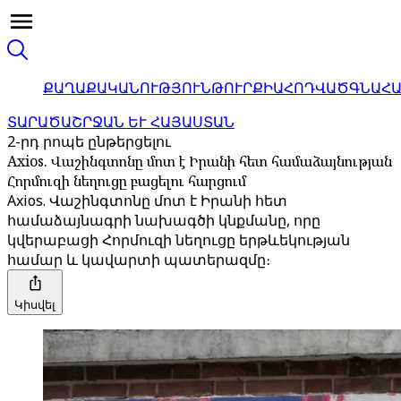
ՔԱՂԱՔԱԿԱՆՈՒԹՅՈՒՆ
ԹՈՒՐՔԻԱ
ՀՈԴՎԱԾ
ԳՆԱՀ
ՏԱՐԱԾԱՇՐՋԱՆ ԵՒ ՀԱՅԱՍՏԱՆ
2-րդ րոպե ընթերցելու
Axios. Վաշինգտոնը մոտ է Իրանի հետ համաձայնության
Հորմուզի նեղուցը բացելու հարցում
Axios. Վաշինգտոնը մոտ է Իրանի հետ
համաձայնագրի նախագծի կնքմանը, որը
կվերաբացի Հորմուզի նեղուցը երթևեկության
համար և կավարտի պատերազմը։
Կիսվել