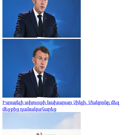
Իսրայելի սփյուռքի նախարար Չիկլի. Մակրոնը մեզ
մեջքից դանակահարեց