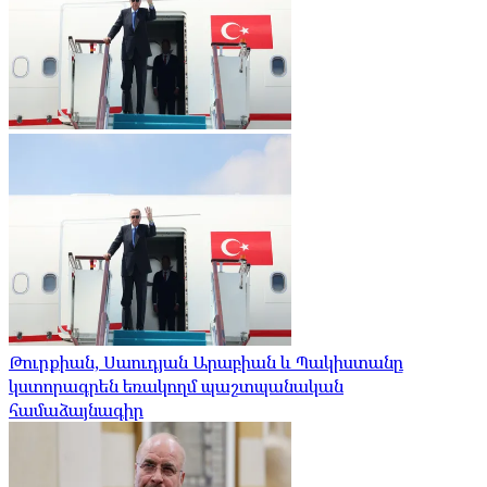
Թուրքիան, Սաուդյան Արաբիան և Պակիստանը
կստորագրեն եռակողմ պաշտպանական
համաձայնագիր