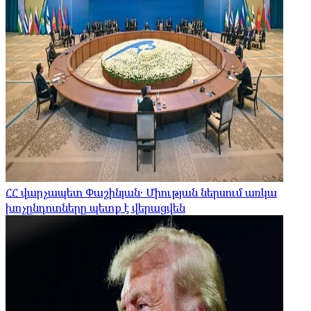
ՀՀ վարչապետ Փաշինյան․ Միության ներսում առկա
խոչընդոտները պետք է վերացվեն