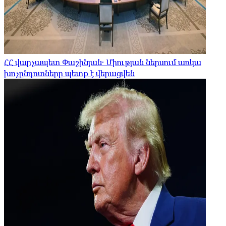
ՀՀ վարչապետ Փաշինյան․ Միության ներսում առկա
խոչընդոտները պետք է վերացվեն