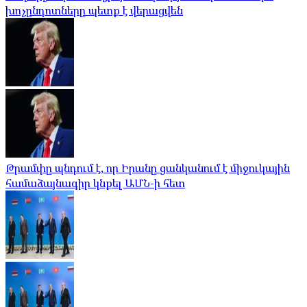
խոչընդոտները պետք է վերացվեն
Թրամփը պնդում է, որ Իրանը ցանկանում է միջուկային
համաձայնագիր կնքել ԱՄՆ-ի հետ