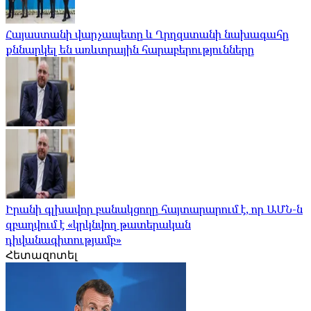
Հայաստանի վարչապետը և Ղրղզստանի նախագահը
քննարկել են առևտրային հարաբերությունները
Իրանի գլխավոր բանակցողը հայտարարում է, որ ԱՄՆ-ն
զբաղվում է «կրկնվող թատերական
դիվանագիտությամբ»
Հետազոտել