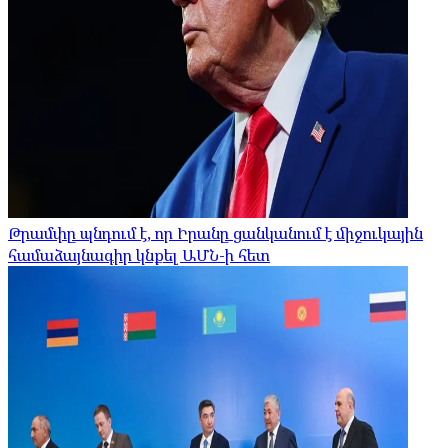
Թրամփը պնդում է, որ Իրանը ցանկանում է միջուկային
համաձայնագիր կնքել ԱՄՆ-ի հետ