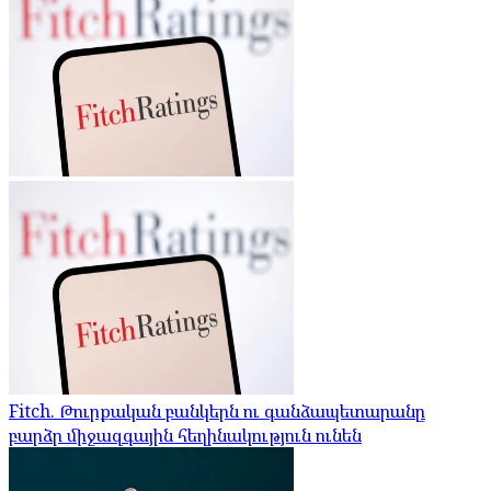
Fitch. Թուրքական բանկերն ու գանձապետարանը
բարձր միջազգային հեղինակություն ունեն