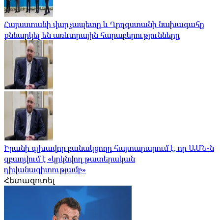
Հայաստանի վարչապետը և Ղրղզստանի նախագահը
քննարկել են առևտրային հարաբերությունները
Իրանի գլխավոր բանակցողը հայտարարում է, որ ԱՄՆ-ն
զբաղվում է «կրկնվող թատերական
դիվանագիտությամբ»
Հետազոտել