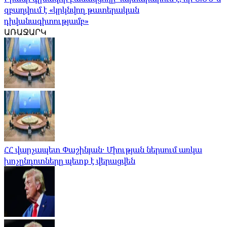
զբաղվում է «կրկնվող թատերական
դիվանագիտությամբ»
ԱՌԱՋԱՐԿ
ՀՀ վարչապետ Փաշինյան․ Միության ներսում առկա
խոչընդոտները պետք է վերացվեն