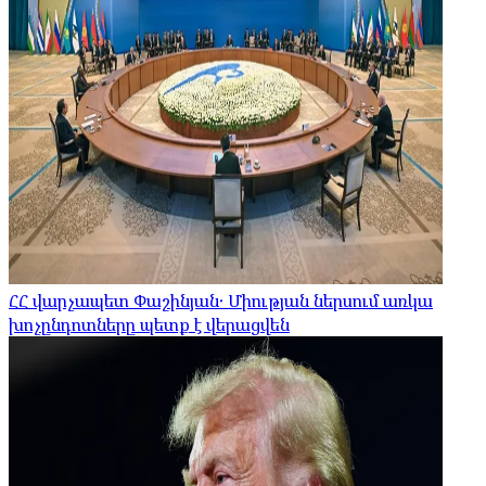
ՀՀ վարչապետ Փաշինյան․ Միության ներսում առկա
խոչընդոտները պետք է վերացվեն