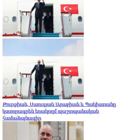
Թուրքիան, Սաուդյան Արաբիան և Պակիստանը
կստորագրեն եռակողմ պաշտպանական
համաձայնագիր