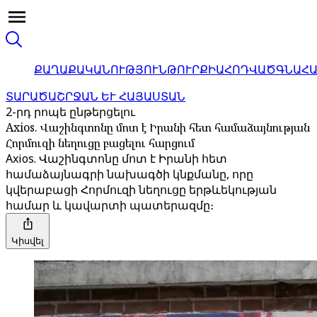
ՔԱՂԱՔԱԿԱՆՈՒԹՅՈՒՆ
ԹՈՒՐՔԻԱ
ՀՈԴՎԱԾ
ԳՆԱՀ
ՏԱՐԱԾԱՇՐՋԱՆ ԵՒ ՀԱՅԱՍՏԱՆ
2-րդ րոպե ընթերցելու
Axios. Վաշինգտոնը մոտ է Իրանի հետ համաձայնության
Հորմուզի նեղուցը բացելու հարցում
Axios. Վաշինգտոնը մոտ է Իրանի հետ
համաձայնագրի նախագծի կնքմանը, որը
կվերաբացի Հորմուզի նեղուցը երթևեկության
համար և կավարտի պատերազմը։
Կիսվել