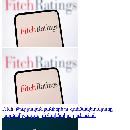
Fitch. Թուրքական բանկերն ու գանձապետարանը
բարձր միջազգային հեղինակություն ունեն