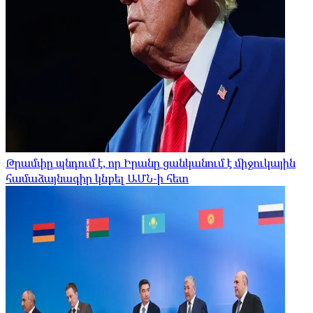
Թրամփը պնդում է, որ Իրանը ցանկանում է միջուկային
համաձայնագիր կնքել ԱՄՆ-ի հետ