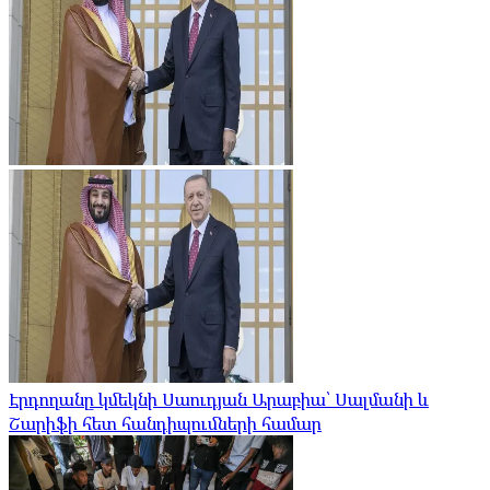
Էրդողանը կմեկնի Սաուդյան Արաբիա՝ Սալմանի և
Շարիֆի հետ հանդիպումների համար