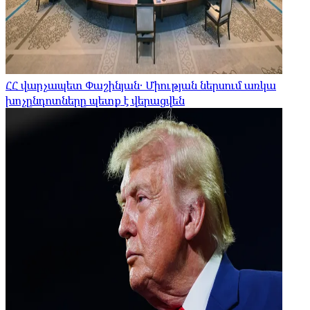
ՀՀ վարչապետ Փաշինյան․ Միության ներսում առկա
խոչընդոտները պետք է վերացվեն