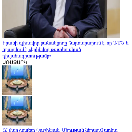
Իրանի գլխավոր բանակցողը հայտարարում է, որ ԱՄՆ-ն
զբաղվում է «կրկնվող թատերական
դիվանագիտությամբ»
ԱՌԱՋԱՐԿ
ՀՀ վարչապետ Փաշինյան․ Միության ներսում առկա