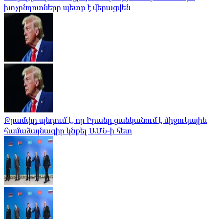
խոչընդոտները պետք է վերացվեն
Թրամփը պնդում է, որ Իրանը ցանկանում է միջուկային
համաձայնագիր կնքել ԱՄՆ-ի հետ