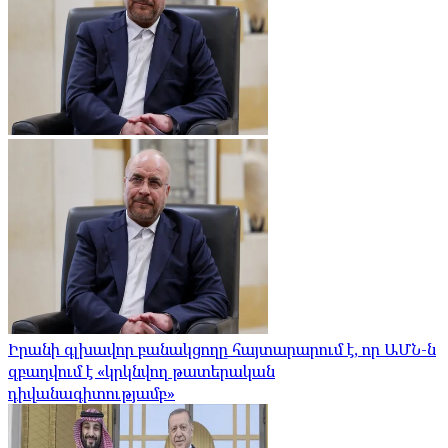
Իրանի գլխավոր բանակցողը հայտարարում է, որ ԱՄՆ-ն
զբաղվում է «կրկնվող թատերական
դիվանագիտությամբ»