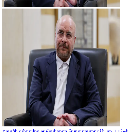
Իրանի գլխավոր բանակցողը հայտարարում է, որ ԱՄՆ-ն