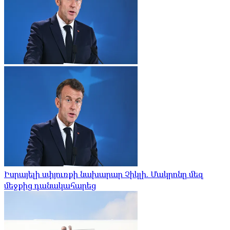
Իսրայելի սփյուռքի նախարար Չիկլի. Մակրոնը մեզ
մեջքից դանակահարեց