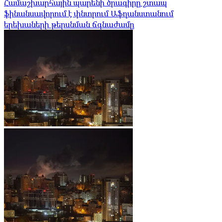
Համաշխարհային պարենի ծրագիրը շտապ
ֆինանսավորում է փնտրում Աֆղանստանում
երեխաների թերսնման ճգնաժամը