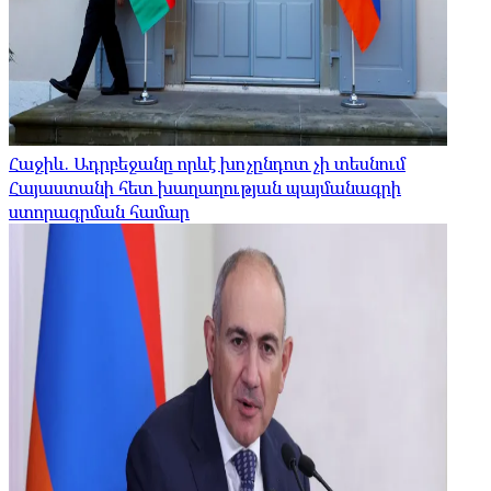
Հաջիև. Ադրբեջանը որևէ խոչընդոտ չի տեսնում
Հայաստանի հետ խաղաղության պայմանագրի
ստորագրման համար