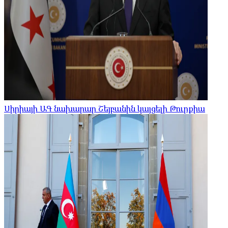
Սիրիայի ԱԳ նախարար Շեյբանին կայցելի Թուրքիա