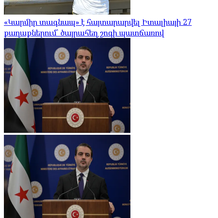
«Կարմիր տագնապ» է հայտարարվել Իտալիայի 27
քաղաքներում՝ ծայրահեղ շոգի պատճառով