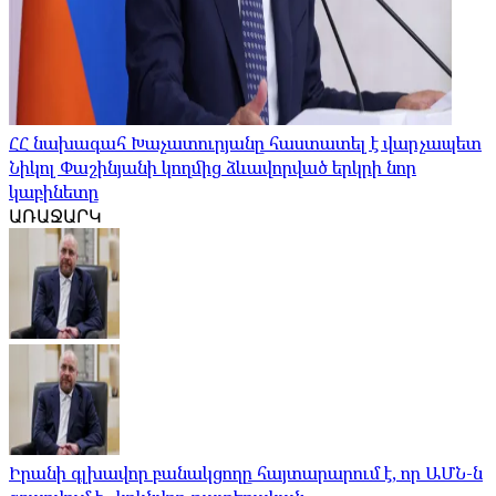
ՀՀ նախագահ Խաչատուրյանը հաստատել է վարչապետ
Նիկոլ Փաշինյանի կողմից ձևավորված երկրի նոր
կաբինետը
ԱՌԱՋԱՐԿ
Իրանի գլխավոր բանակցողը հայտարարում է, որ ԱՄՆ-ն