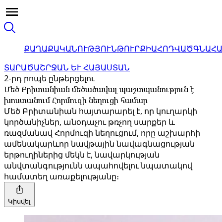
ՔԱՂԱՔԱԿԱՆՈՒԹՅՈՒՆ
ԹՈՒՐՔԻԱ
ՀՈԴՎԱԾ
ԳՆԱՀ
ՏԱՐԱԾԱՇՐՋԱՆ ԵՒ ՀԱՅԱՍՏԱՆ
2-րդ րոպե ընթերցելու
Մեծ Բրիտանիան մեծածավալ պաշտպանություն է
խոստանում Հորմուզի նեղուցի համար
Մեծ Բրիտանիան հայտարարել է, որ կուղարկի
կործանիչներ, անօդաչու թռչող սարքեր և
ռազմանավ Հորմուզի նեղուցում, որը աշխարհի
ամենակարևոր նավթային նավագնացության
երթուղիներից մեկն է, նավարկության
անվտանգությունն ապահովելու նպատակով
համատեղ առաքելությանը։
Կիսվել