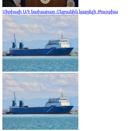
Սիրիայի ԱԳ նախարար Շեյբանին կայցելի Թուրքիա