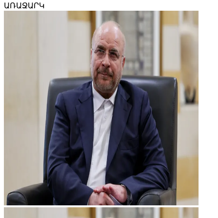
ԱՌԱՋԱՐԿ