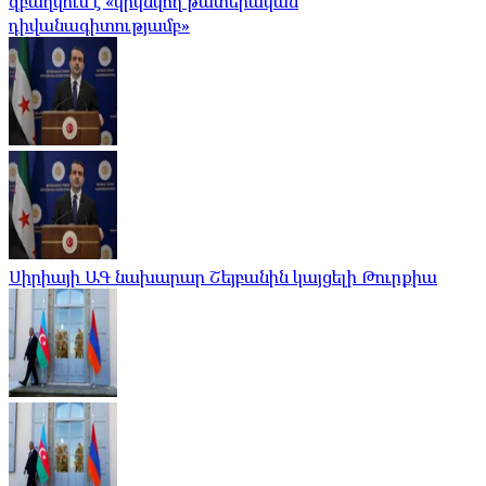
զբաղվում է «կրկնվող թատերական
դիվանագիտությամբ»
Սիրիայի ԱԳ նախարար Շեյբանին կայցելի Թուրքիա