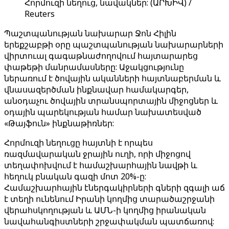
Հորմուզի նեղուց, նավակներ: (ԱՐԽԻՎ) /
Reuters
Պաշտպանության նախարար Ջոն Հիլին
երեքշաբթի օրը պաշտպանության նախարարների
վիրտուալ գագաթնաժողովում հայտարարեց
փաթեթի մանրամասները: Աջակցությունը
ներառում է ծովային ականների հայտնաբերման և
վնասազերծման ինքնավար համակարգեր,
անօդաչու ծովային տրանսպորտային միջոցներ և
օդային պարեկության համար նախատեսված
«Թայֆուն» ինքնաթիռներ:
Հորմուզի նեղուցը հայտնի է որպես
ռազմավարական ջրային ուղի, որի միջոցով
տեղափոխվում է համաշխարհային նավթի և
հեղուկ բնական գազի մոտ 20%-ը:
Համաշխարհային էներգակիրների գների զգալի աճ
է տեղի ունենում Իրանի կողմից տարածաշրջանի
վերահսկողության և ԱՄՆ-ի կողմից իրանական
նավահանգիստների շրջափակման պատճառով: