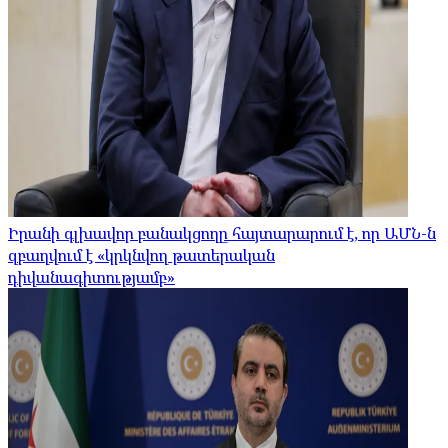
Իրանի գլխավոր բանակցողը հայտարարում է, որ ԱՄՆ-ն
զբաղվում է «կրկնվող թատերական
դիվանագիտությամբ»