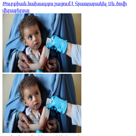
Թուրքիան նախազգուշացում է հրապարակել Սև ծովի
վերաբերյալ