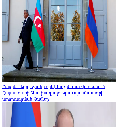
Հաջիև. Ադրբեջանը որևէ խոչընդոտ չի տեսնում
Հայաստանի հետ խաղաղության պայմանագրի
ստորագրման համար