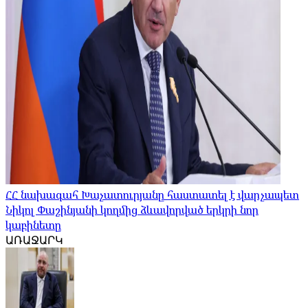
ՀՀ նախագահ Խաչատուրյանը հաստատել է վարչապետ
Նիկոլ Փաշինյանի կողմից ձևավորված երկրի նոր
կաբինետը
ԱՌԱՋԱՐԿ