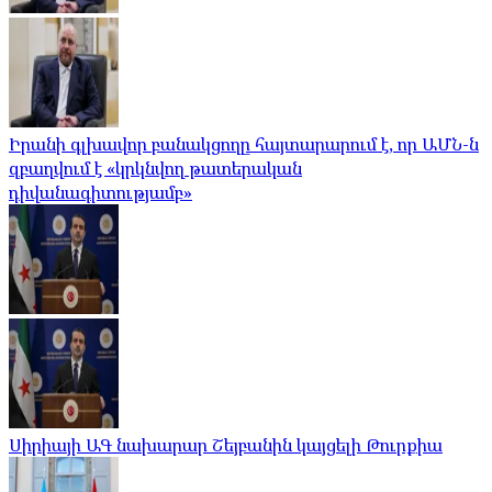
Իրանի գլխավոր բանակցողը հայտարարում է, որ ԱՄՆ-ն
զբաղվում է «կրկնվող թատերական
դիվանագիտությամբ»
Սիրիայի ԱԳ նախարար Շեյբանին կայցելի Թուրքիա