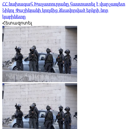
ՀՀ նախագահ Խաչատուրյանը հաստատել է վարչապետ
Նիկոլ Փաշինյանի կողմից ձևավորված երկրի նոր
կաբինետը
Հետազոտել