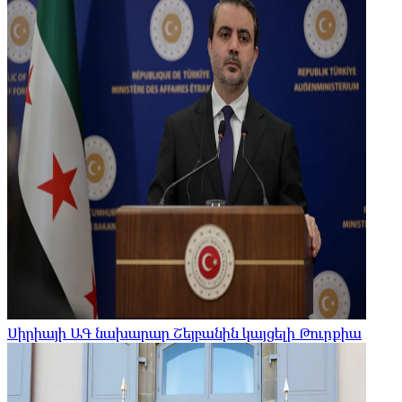
Սիրիայի ԱԳ նախարար Շեյբանին կայցելի Թուրքիա