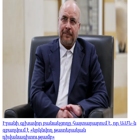
Իրանի գլխավոր բանակցողը հայտարարում է, որ ԱՄՆ-ն
զբաղվում է «կրկնվող թատերական
դիվանագիտությամբ»