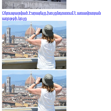
Օկուպացված Իսրայելը խոչընդոտում է առավոտյան
աղոթքի կոչը