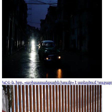
ԿՀՎ-ն, իբր, «աշխատանքային խումբ» է ստեղծում Կուբայո