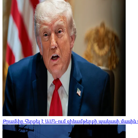
Թրամփը հերքել է ԱՄՆ-ում զինամթերքի պակասի մասին 