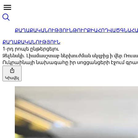
ՔԱՂԱՔԱԿԱՆՈՒԹՅՈՒՆ
ԹՈՒՐՔԻԱ
ՀՈԴՎԱԾ
ԳՆԱՀ
ՔԱՂԱՔԱԿԱՆՈՒԹՅՈՒՆ
1-րդ րոպե ընթերցելու
Զելենսկի. Լիամասշտաբ ներխուժման սկզբից ի վեր Ռու
Ուկրաինայի նախագահը իր սոցցանցերի էջում գր
Կիսվել