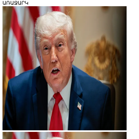
ԱՌԱՋԱՐԿ