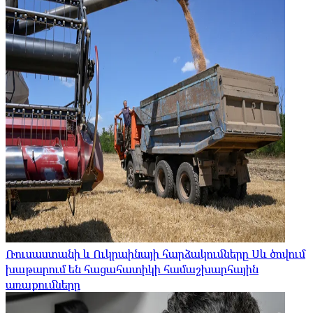
Ռուսաստանի և Ուկրաինայի հարձակումները Սև ծովում
խաթարում են հացահատիկի համաշխարհային
առաքումները