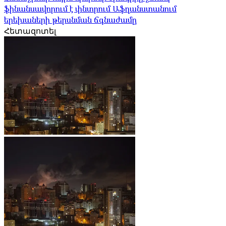
ֆինանսավորում է փնտրում Աֆղանստանում
երեխաների թերսնման ճգնաժամը
Հետազոտել