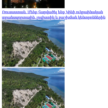
Ռուսաստան. Մենք հարվածել ենք Կիևի ուկրաինական
տրանսպորտային, լոգիստիկ և բաշխման կենտրոններին