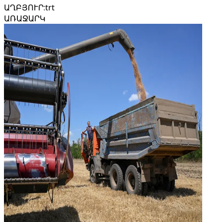
ԱՂԲՅՈՒՐ
:
trt
ԱՌԱՋԱՐԿ