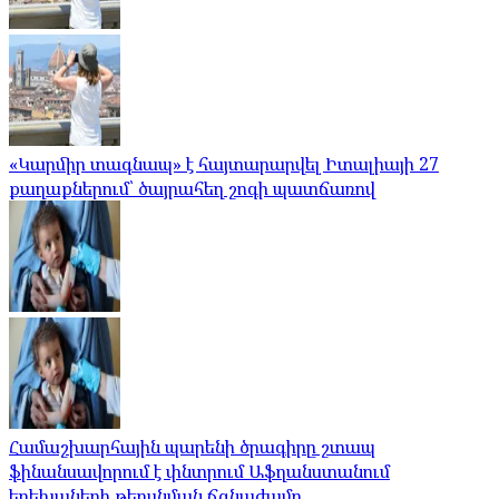
«Կարմիր տագնապ» է հայտարարվել Իտալիայի 27
քաղաքներում՝ ծայրահեղ շոգի պատճառով
Համաշխարհային պարենի ծրագիրը շտապ
ֆինանսավորում է փնտրում Աֆղանստանում
երեխաների թերսնման ճգնաժամը