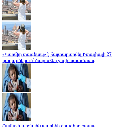
«Կարմիր տագնապ» է հայտարարվել Իտալիայի 27
քաղաքներում՝ ծայրահեղ շոգի պատճառով
Համաշխարհային պարենի ծրագիրը շտապ