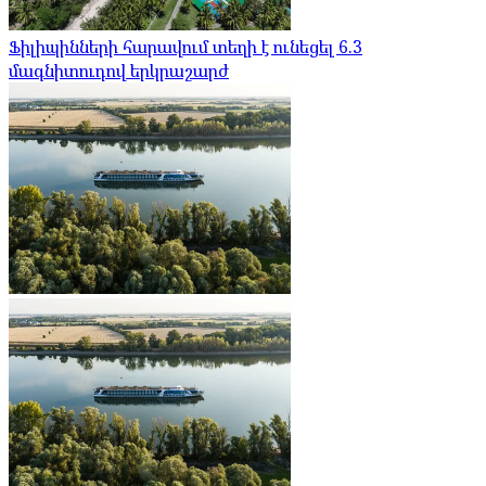
Ֆիլիպինների հարավում տեղի է ունեցել 6.3
մագնիտուդով երկրաշարժ