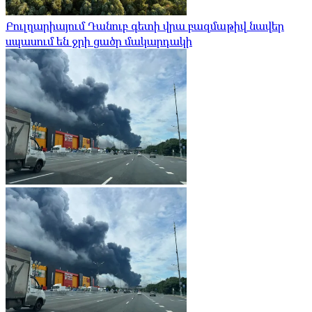
Բուլղարիայում Դանուբ գետի վրա բազմաթիվ նավեր
սպասում են ջրի ցածր մակարդակի