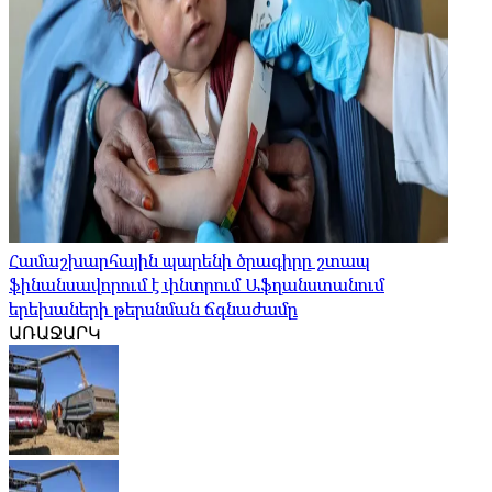
Համաշխարհային պարենի ծրագիրը շտապ
ֆինանսավորում է փնտրում Աֆղանստանում
երեխաների թերսնման ճգնաժամը
ԱՌԱՋԱՐԿ