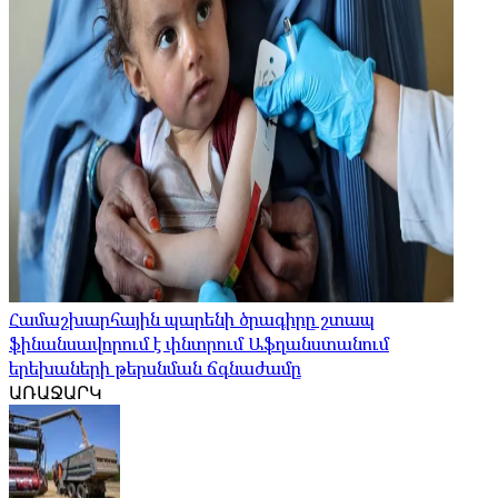
Համաշխարհային պարենի ծրագիրը շտապ
ֆինանսավորում է փնտրում Աֆղանստանում
երեխաների թերսնման ճգնաժամը
ԱՌԱՋԱՐԿ