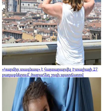
«Կարմիր տագնապ» է հայտարարվել Իտալիայի 27
քաղաքներում՝ ծայրահեղ շոգի պատճառով