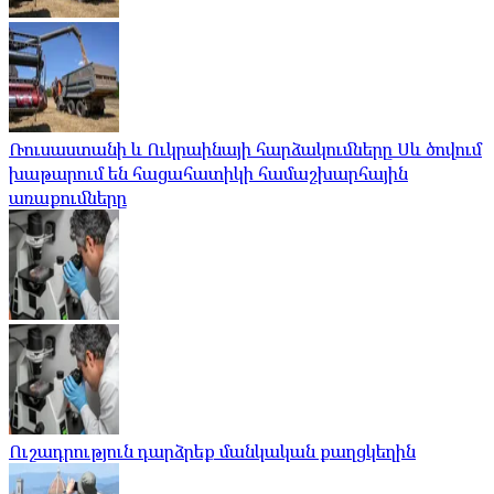
Ռուսաստանի և Ուկրաինայի հարձակումները Սև ծովում
խաթարում են հացահատիկի համաշխարհային
առաքումները
Ուշադրություն դարձրեք մանկական քաղցկեղին