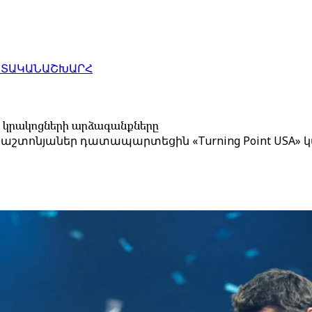
ԱՏԱԿԱՆ
ԱՇԽԱՐՀ
ւ կրակոցների արձագանքները
տոնյաներ դատապարտեցին «Turning Point USA» կ