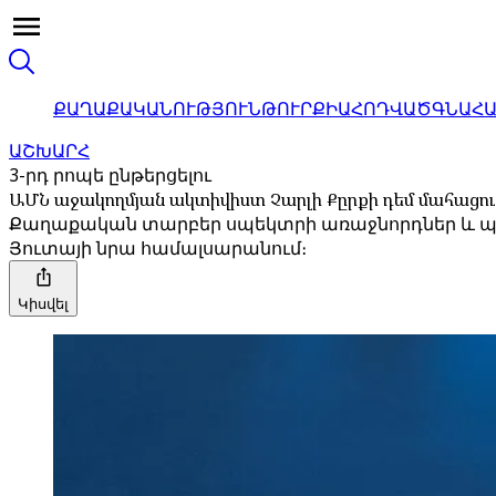
ՔԱՂԱՔԱԿԱՆՈՒԹՅՈՒՆ
ԹՈՒՐՔԻԱ
ՀՈԴՎԱԾ
ԳՆԱՀ
ԱՇԽԱՐՀ
3-րդ րոպե ընթերցելու
ԱՄՆ աջակողմյան ակտիվիստ Չարլի Քըրքի դեմ մահացո
Քաղաքական տարբեր սպեկտրի առաջնորդներ և պաշ
Յուտայի ​​նրա համալսարանում։
Կիսվել