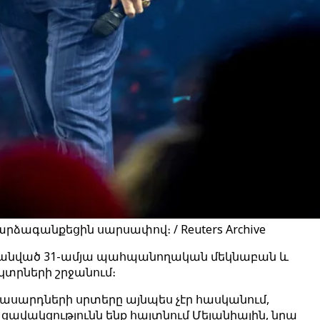
րձագանքեցին սարսափով։ / Reuters Archive
պանված 31-ամյա պահպանողական մեկնաբան և
կտրների շրջանում։
իտասարդների սրտերը այնպես չէր հասկանում,
ր ցավակցությունն ենք հայտնում Մելանիային, նրա