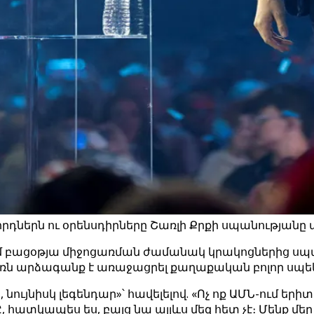
դներն ու օրենսդիրները Շառլի Քրքի սպանությանը ա
մ բացօթյա միջոցառման ժամանակ կրակոցներից ս
 բուռն արձագանք է առաջացրել քաղաքական բոլոր սպե
ւյնիսկ լեգենդար»՝ հավելելով. «Ոչ ոք ԱՄՆ-ում եր
, հատկապես ես, բայց նա այլևս մեզ հետ չէ։ Մենք մե