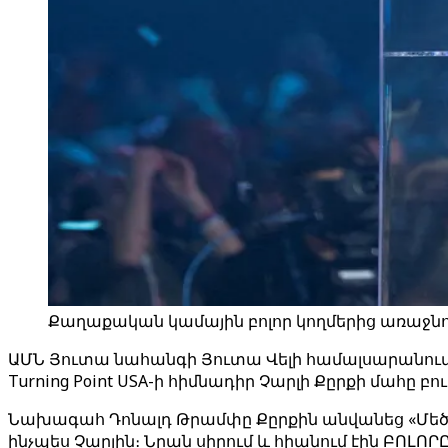
Քաղաքական կամային բոլոր կողմերից առաջնոր
ԱՄՆ Յուտա նահանգի Յուտա Վելի համալսարանու
Turning Point USA-ի հիմնադիր Չարլի Քըրքի մահը
Նախագահ Դոնալդ Թրամփը Քըրքին անվանեց «Մեծ, նո
ինչպես Չարլին։ Նրան սիրում և հիանում էին ԲՈԼՈՐԸ