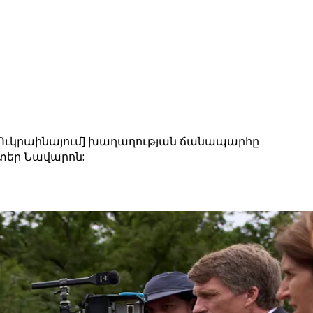
: [Ուկրաինայում] խաղաղության ճանապարհը
իտեր Նավարոն: