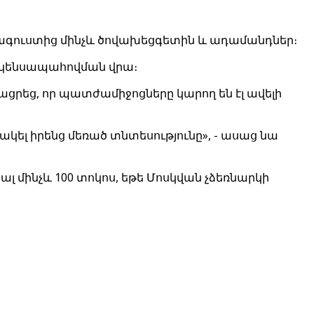
 հագուստից մինչև ծովախեցգետին և ադամանդներ։
ց կենսապահովման վրա։
ացրեց, որ պատժամիջոցները կարող են էլ ավելի
ակել իրենց մեռած տնտեսությունը», - ասաց նա
լ մինչև 100 տոկոս, եթե Մոսկվան չձեռնարկի