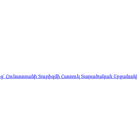
ց՝ Հունաստանի Տուրիզմի Հատուկ Տարածական Շրջանակի