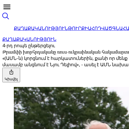
ՔԱՂԱՔԱԿԱՆՈՒԹՅՈՒՆ
ԹՈՒՐՔԻԱ
ՀՈԴՎԱԾ
ԳՆԱՀ
ՔԱՂԱՔԱԿԱՆՈՒԹՅՈՒՆ
4-րդ րոպե ընթերցելու
Թրամփի խորհրդականը ռուս-ուկրաինական հակամարտու
«(ԱՄՆ-ն) կորցնում է հարկատուներին, քանի որ մ
մասամբ անցնում է Նյու Դելիով», - ասել է ԱՄՆ 
Կիսվել