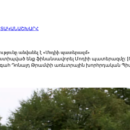
ԱՏԱԿԱՆ
ԱՇԽԱՐՀ
թյունը անվանել է «Մոդիի պատերազմ»
ենք ստիպված ենք ֆինանսավորել Մոդիի պատերազմը
նախագահ Դոնալդ Թրամփի առևտրային խորհրդական Պ