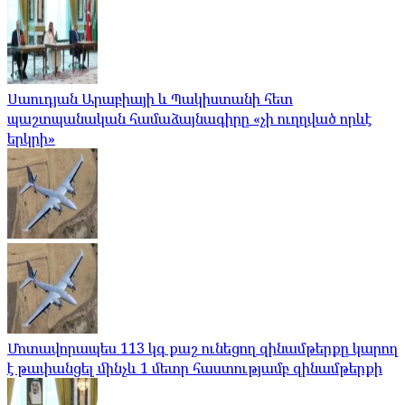
Սաուդյան Արաբիայի և Պակիստանի հետ
պաշտպանական համաձայնագիրը «չի ուղղված որևէ
երկրի»
Մոտավորապես 113 կգ քաշ ունեցող զինամթերքը կարող
է թափանցել մինչև 1 մետր հաստությամբ զինամթերքի