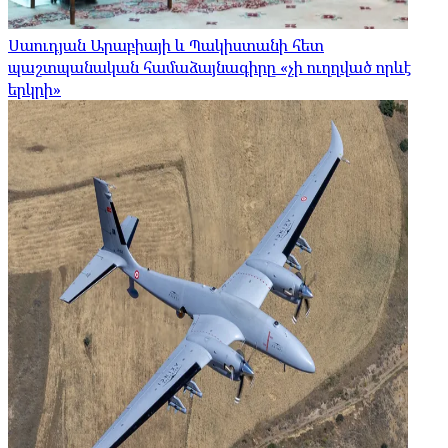
Սաուդյան Արաբիայի և Պակիստանի հետ
պաշտպանական համաձայնագիրը «չի ուղղված որևէ
երկրի»