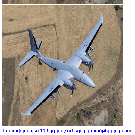
Մոտավորապես 113 կգ քաշ ունեցող զինամթերքը կարող