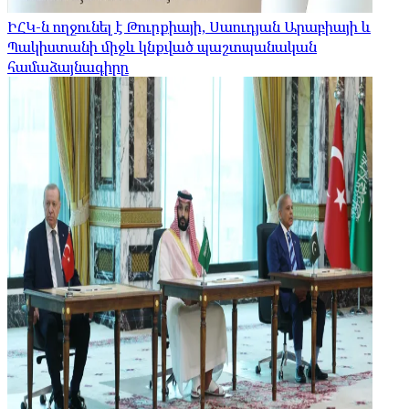
ԻՀԿ-ն ողջունել է Թուրքիայի, Սաուդյան Արաբիայի և
Պակիստանի միջև կնքված պաշտպանական
համաձայնագիրը