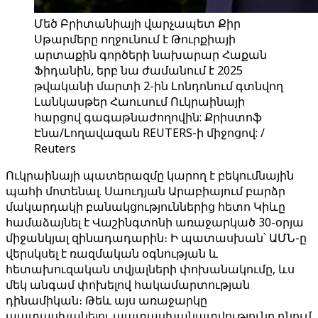
Մեծ Բրիտանիայի վարչապետ Քիր
Սթարմերը ողջունում է Թուրքիայի
արտաքին գործերի նախարար Հաքան
Ֆիդանին, երբ նա ժամանում է 2025
թվականի մարտի 2-ին Լոնդոնում գտնվող
Լանկասթեր Հաուսում Ուկրաինայի
հարցով գագաթնաժողովին: Քրիստոֆ
Էնա/Լողավազան REUTERS-ի միջոցով: /
Reuters
Ուկրաինայի պատերազմը կարող է բեկումնային
պահի մոտենալ. Սաուդյան Արաբիայում բարձր
մակարդակի բանակցություններից հետո Կիևը
համաձայնել է Վաշինգտոնի առաջարկած 30-օրյա
միջանկյալ զինադադարին։ Ի պատասխան՝ ԱՄՆ-ը
վերսկսել է ռազմական օգնության և
հետախուզական տվյալների փոխանակումը, ևս
մեկ անգամ փոխելով հակամարտության
դինամիկան։ Թեև այս առաջարկը
պատասխանելու պատասխանատվությունը դնում