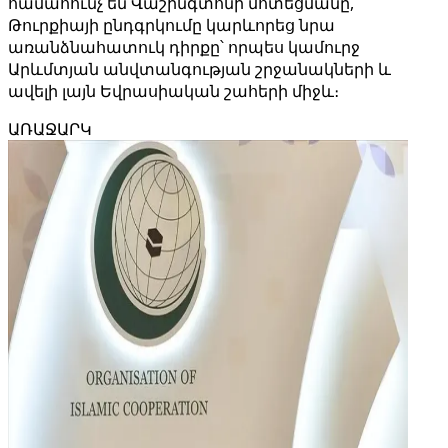
համահունչ են Վաշինգտոնի մոտեցմանը,
Թուրքիայի ընդգրկումը կարևորեց նրա
առանձնահատուկ դիրքը՝ որպես կամուրջ
Արևմտյան անվտանգության շրջանակների և
ավելի լայն Եվրասիական շահերի միջև։
ԱՌԱՋԱՐԿ