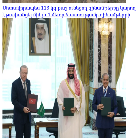
Մոտավորապես 113 կգ քաշ ունեցող զինամթերքը կարող
է թափանցել մինչև 1 մետր հաստությամբ զինամթերքի