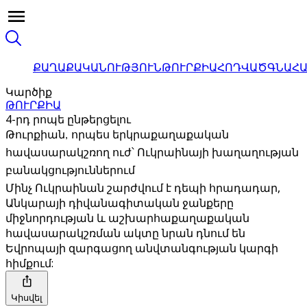
ՔԱՂԱՔԱԿԱՆՈՒԹՅՈՒՆ
ԹՈՒՐՔԻԱ
ՀՈԴՎԱԾ
ԳՆԱՀ
Կարծիք
ԹՈՒՐՔԻԱ
4-րդ րոպե ընթերցելու
Թուրքիան, որպես երկրաքաղաքական
հավասարակշռող ուժ՝ Ուկրաինայի խաղաղության
բանակցություններում
Մինչ Ուկրաինան շարժվում է դեպի հրադադար,
Անկարայի դիվանագիտական ​​ջանքերը
միջնորդության և աշխարհաքաղաքական
հավասարակշռման ակտը նրան դնում են
Եվրոպայի զարգացող անվտանգության կարգի
հիմքում:
Կիսվել