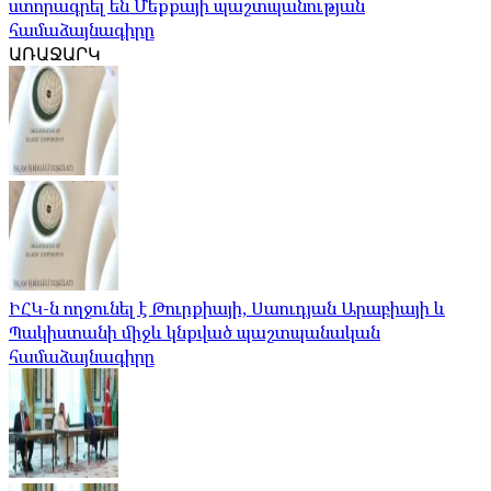
ստորագրել են Մեքքայի պաշտպանության
համաձայնագիրը
ԱՌԱՋԱՐԿ
ԻՀԿ-ն ողջունել է Թուրքիայի, Սաուդյան Արաբիայի և
Պակիստանի միջև կնքված պաշտպանական
համաձայնագիրը