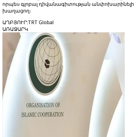
որպես գլոբալ դիվանագիտության անփոխարինելի
խաղացող։
ԱՂԲՅՈՒՐ
:
TRT Global
ԱՌԱՋԱՐԿ