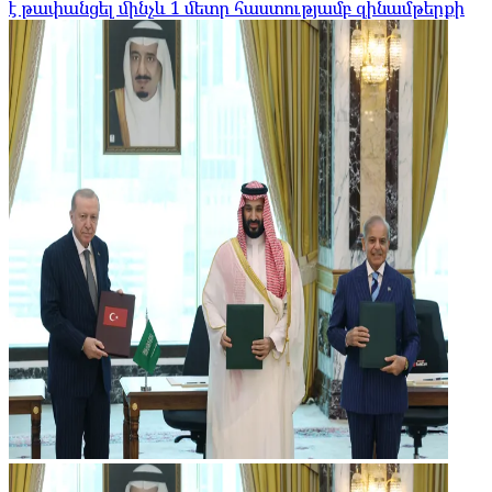
է թափանցել մինչև 1 մետր հաստությամբ զինամթերքի