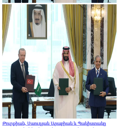
Թուրքիան, Սաուդյան Արաբիան և Պակիստանը