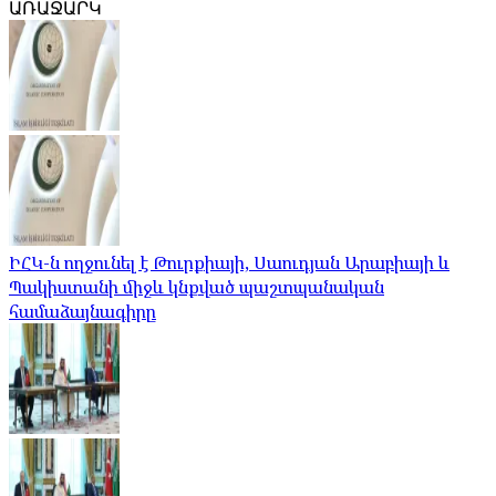
ԱՌԱՋԱՐԿ
ԻՀԿ-ն ողջունել է Թուրքիայի, Սաուդյան Արաբիայի և
Պակիստանի միջև կնքված պաշտպանական
համաձայնագիրը