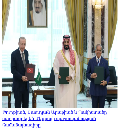
Թուրքիան, Սաուդյան Արաբիան և Պակիստանը
ստորագրել են Մեքքայի պաշտպանության
համաձայնագիրը