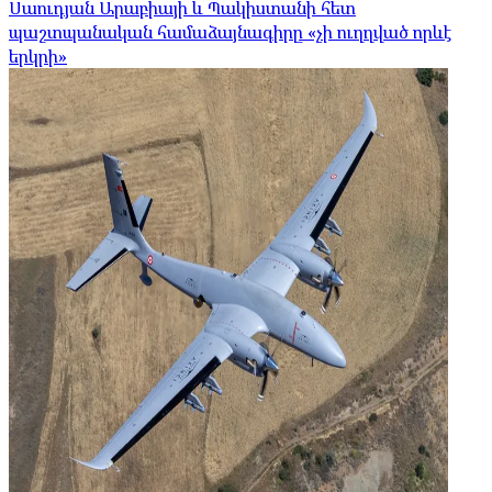
Սաուդյան Արաբիայի և Պակիստանի հետ
պաշտպանական համաձայնագիրը «չի ուղղված որևէ
երկրի»