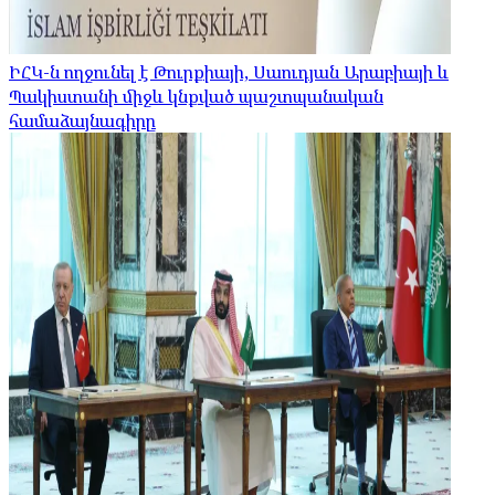
ԻՀԿ-ն ողջունել է Թուրքիայի, Սաուդյան Արաբիայի և
Պակիստանի միջև կնքված պաշտպանական
համաձայնագիրը