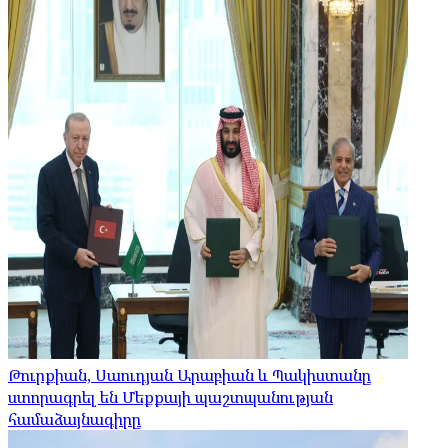
Թուրքիան, Սաուդյան Արաբիան և Պակիստանը
ստորագրել են Մեքքայի պաշտպանության
համաձայնագիրը