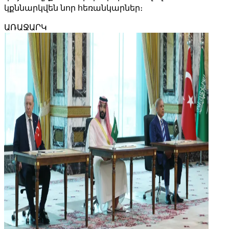
կքննարկվեն նոր հեռանկարներ։
ԱՌԱՋԱՐԿ