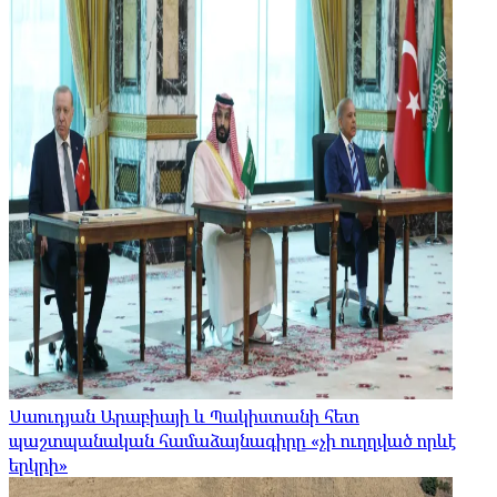
Սաուդյան Արաբիայի և Պակիստանի հետ
պաշտպանական համաձայնագիրը «չի ուղղված որևէ
երկրի»