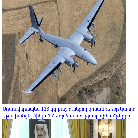
Մոտավորապես 113 կգ քաշ ունեցող զինամթերքը կարող
է թափանցել մինչև 1 մետր հաստությամբ զինամթերքի