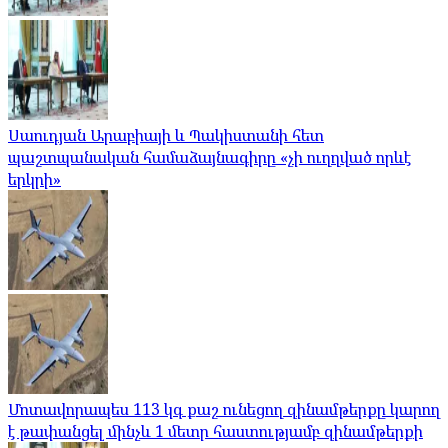
Սաուդյան Արաբիայի և Պակիստանի հետ
պաշտպանական համաձայնագիրը «չի ուղղված որևէ
երկրի»
Մոտավորապես 113 կգ քաշ ունեցող զինամթերքը կարող
է թափանցել մինչև 1 մետր հաստությամբ զինամթերքի