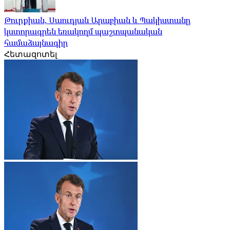
Թուրքիան, Սաուդյան Արաբիան և Պակիստանը
կստորագրեն եռակողմ պաշտպանական
համաձայնագիր
Հետազոտել