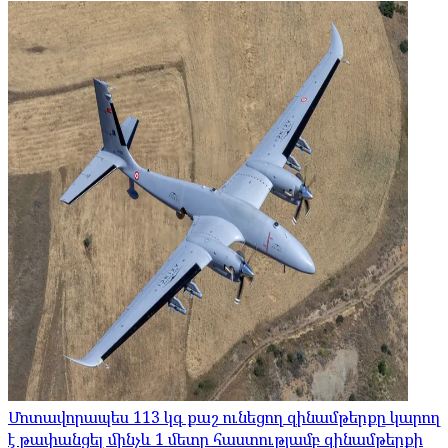
Մոտավորապես 113 կգ քաշ ունեցող զինամթերքը կարող
է թափանցել մինչև 1 մետր հաստությամբ զինամթերքի