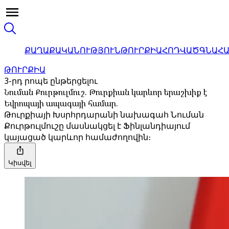
ՔԱՂԱՔԱԿԱՆՈՒԹՅՈՒՆ
ԹՈՒՐՔԻԱ
ՀՈԴՎԱԾ
ԳՆԱՀ
ԹՈՒՐՔԻԱ
3-րդ րոպե ընթերցելու
Նուման Քուրթուլմուշ. Թուրքիան կարևոր երաշխիք է
Եվրոպայի ապագայի համար.
Թուրքիայի Խսրհրդարանի նախագահ Նուման
Քուրթուլմուշը մասնակցել է Ֆինլանդիայում
կայացած կարևոր համաժողովին։
Կիսվել