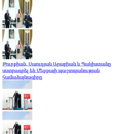
Թուրքիան, Սաուդյան Արաբիան և Պակիստանը
ստորագրել են Մեքքայի պաշտպանության
համաձայնագիրը