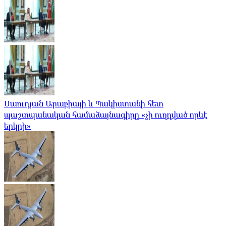
Սաուդյան Արաբիայի և Պակիստանի հետ
պաշտպանական համաձայնագիրը «չի ուղղված որևէ
երկրի»