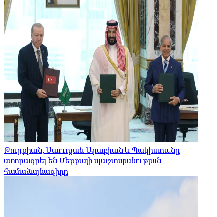
Թուրքիան, Սաուդյան Արաբիան և Պակիստանը
ստորագրել են Մեքքայի պաշտպանության
համաձայնագիրը