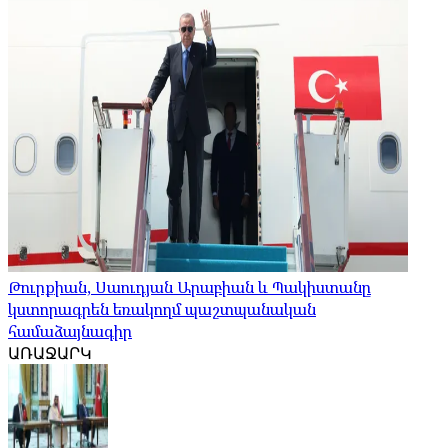
Թուրքիան, Սաուդյան Արաբիան և Պակիստանը
կստորագրեն եռակողմ պաշտպանական
համաձայնագիր
ԱՌԱՋԱՐԿ