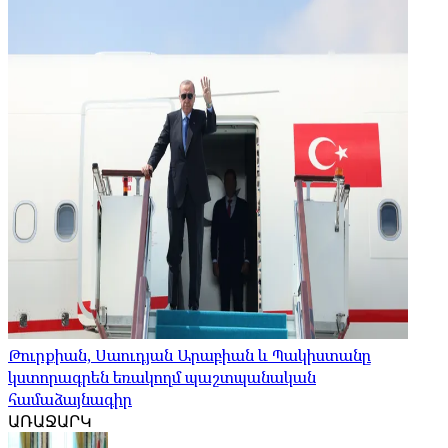
Թուրքիան, Սաուդյան Արաբիան և Պակիստանը
կստորագրեն եռակողմ պաշտպանական
համաձայնագիր
ԱՌԱՋԱՐԿ