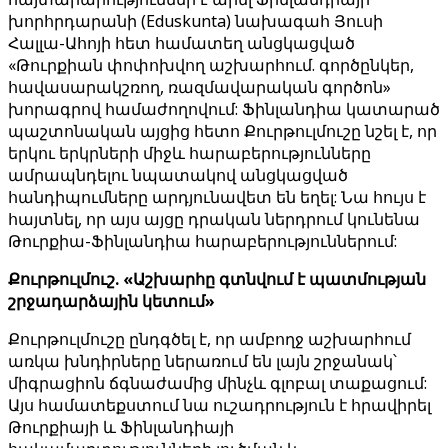
խորհրդարանի (Eduskunta) նախագահ Յուսի
Հալլա-Ահոյի հետ համատեղ անցկացված
«Թուրքիան փոփոխվող աշխարհում. գործընկեր,
հավասարակշռող, ռազմավարական գործոն»
խորագրով համաժողովում: Ֆինլանդիա կատարած
պաշտոնական այցից հետո Քուրթուլմուշը նշել է, որ
երկու երկրների միջև հարաբերությունները
ամրապնդելու նպատակով անցկացված
հանդիպումները արդյունավետ են եղել: Նա հույս է
հայտնել, որ այս այցը դրական ներդրում կունենա
Թուրքիա-Ֆինլանդիա հարաբերություններում:
Քուրթուլմուշ. «Աշխարհը գտնվում է պատմության
շրջադարձային կետում»
Քուրթուլմուշը ընդգծել է, որ ամբողջ աշխարհում
առկա խնդիրները ներառում են լայն շրջանակ՝
միգրացիոն ճգնաժամից մինչև գլոբալ տաքացում:
Այս համատեքստում նա ուշադրություն է հրավիրել
Թուրքիայի և Ֆինլանդիայի