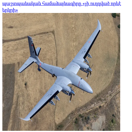
պաշտպանական համաձայնագիրը «չի ուղղված որևէ
երկրի»