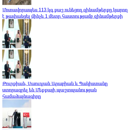
Մոտավորապես 113 կգ քաշ ունեցող զինամթերքը կարող
է թափանցել մինչև 1 մետր հաստությամբ զինամթերքի
Թուրքիան, Սաուդյան Արաբիան և Պակիստանը
ստորագրել են Մեքքայի պաշտպանության
համաձայնագիրը