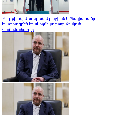
Թուրքիան, Սաուդյան Արաբիան և Պակիստանը
կստորագրեն եռակողմ պաշտպանական
համաձայնագիր