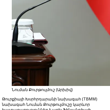
Նուման Քուրթուլմուշ (Արխիվ)
Թուրքիայի Խսրհրդարանի նախագահ (TBMM)
նախագահ Նուման Քուրթուլմուշը կարևոր
հայտարարություններ է արել Ֆինլանդիայի