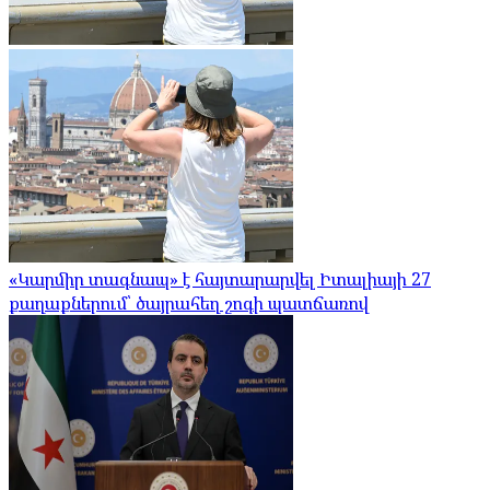
«Կարմիր տագնապ» է հայտարարվել Իտալիայի 27
քաղաքներում՝ ծայրահեղ շոգի պատճառով