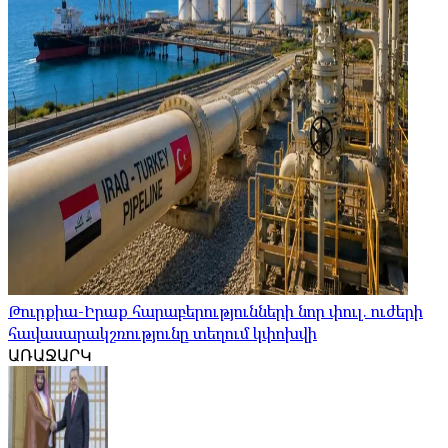
Թուրքիա-Իրաք հարաբերությունների նոր փուլ. ուժերի
հավասարակշռությունը տեղում կփոխվի
ԱՌԱՋԱՐԿ