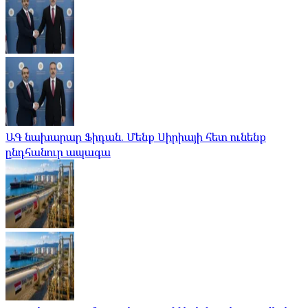
ԱԳ նախարար Ֆիդան. Մենք Սիրիայի հետ ունենք
ընդհանուր ապագա