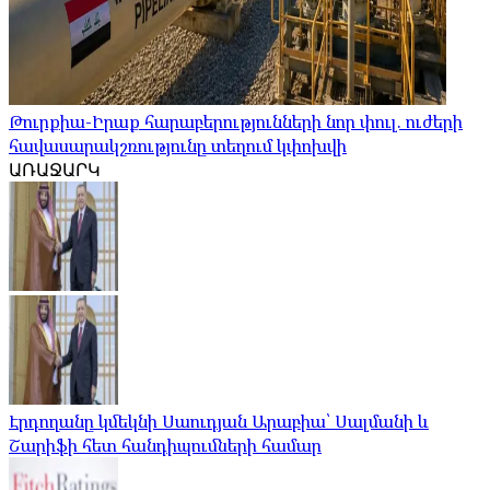
Թուրքիա-Իրաք հարաբերությունների նոր փուլ. ուժերի
հավասարակշռությունը տեղում կփոխվի
ԱՌԱՋԱՐԿ
Էրդողանը կմեկնի Սաուդյան Արաբիա՝ Սալմանի և
Շարիֆի հետ հանդիպումների համար