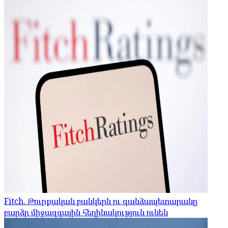
Fitch. Թուրքական բանկերն ու գանձապետարանը
բարձր միջազգային հեղինակություն ունեն