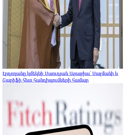
Էրդողանը կմեկնի Սաուդյան Արաբիա՝ Սալմանի և
Շարիֆի հետ հանդիպումների համար