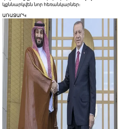
կքննարկվեն նոր հեռանկարներ։
ԱՌԱՋԱՐԿ