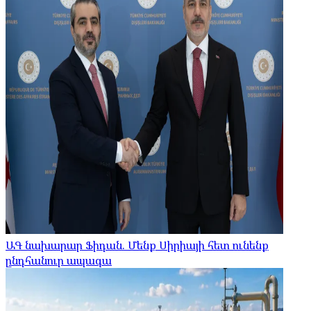
ԱԳ նախարար Ֆիդան. Մենք Սիրիայի հետ ունենք
ընդհանուր ապագա