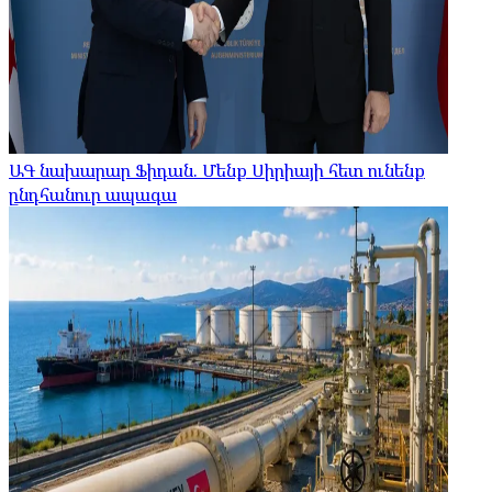
ԱԳ նախարար Ֆիդան. Մենք Սիրիայի հետ ունենք
ընդհանուր ապագա