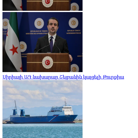
Սիրիայի ԱԳ նախարար Շեյբանին կայցելի Թուրքիա