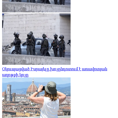
Օկուպացված Իսրայելը խոչընդոտում է առավոտյան
աղոթքի կոչը