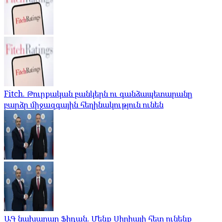
Fitch. Թուրքական բանկերն ու գանձապետարանը
բարձր միջազգային հեղինակություն ունեն
ԱԳ նախարար Ֆիդան. Մենք Սիրիայի հետ ունենք