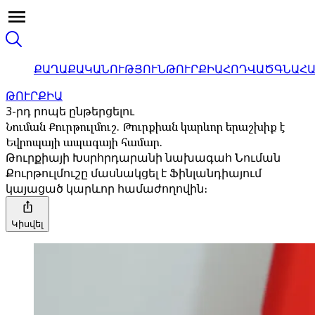
ՔԱՂԱՔԱԿԱՆՈՒԹՅՈՒՆ
ԹՈՒՐՔԻԱ
ՀՈԴՎԱԾ
ԳՆԱՀ
ԹՈՒՐՔԻԱ
3-րդ րոպե ընթերցելու
Նուման Քուրթուլմուշ. Թուրքիան կարևոր երաշխիք է
Եվրոպայի ապագայի համար.
Թուրքիայի Խսրհրդարանի նախագահ Նուման
Քուրթուլմուշը մասնակցել է Ֆինլանդիայում
կայացած կարևոր համաժողովին։
Կիսվել