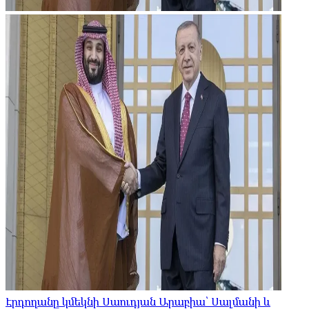
Էրդողանը կմեկնի Սաուդյան Արաբիա՝ Սալմանի և