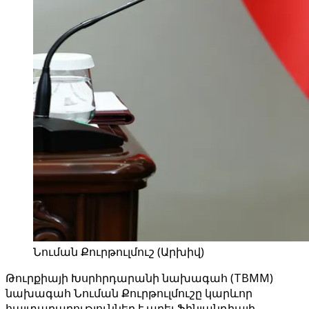
Նուման Քուրթուլմուշ (Արխիվ)
Թուրքիայի Խսրհրդարանի նախագահ (TBMM)
նախագահ Նուման Քուրթուլմուշը կարևոր
հայտարարություններ է արել Ֆինլանդիայի