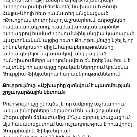
խորհրդարանի (Eduskunta) նախագահ Յուսի
Հալլա-Ահոյի հետ համատեղ անցկացված
«Թուրքիան փոփոխվող աշխարհում. գործընկեր,
հավասարակշռող, ռազմավարական գործոն»
խորագրով համաժողովում: Ֆինլանդիա կատարած
պաշտոնական այցից հետո Քուրթուլմուշը նշել է, որ
երկու երկրների միջև հարաբերությունները
ամրապնդելու նպատակով անցկացված
հանդիպումները արդյունավետ են եղել: Նա հույս է
հայտնել, որ այս այցը դրական ներդրում կունենա
Թուրքիա-Ֆինլանդիա հարաբերություններում:
Քուրթուլմուշ. «Աշխարհը գտնվում է պատմության
շրջադարձային կետում»
Քուրթուլմուշը ընդգծել է, որ ամբողջ աշխարհում
առկա խնդիրները ներառում են լայն շրջանակ՝
միգրացիոն ճգնաժամից մինչև գլոբալ տաքացում:
Այս համատեքստում նա ուշադրություն է հրավիրել
Թուրքիայի և Ֆինլանդիայի