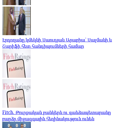
Էրդողանը կմեկնի Սաուդյան Արաբիա՝ Սալմանի և
Շարիֆի հետ հանդիպումների համար
Fitch. Թուրքական բանկերն ու գանձապետարանը
բարձր միջազգային հեղինակություն ունեն