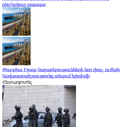
ընդհանուր ապագա
Թուրքիա-Իրաք հարաբերությունների նոր փուլ. ուժերի
հավասարակշռությունը տեղում կփոխվի
Հետազոտել