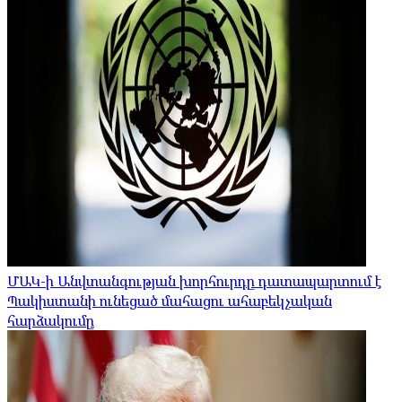
ՄԱԿ-ի Անվտանգության խորհուրդը դատապարտում է
Պակիստանի ունեցած մահացու ահաբեկչական
հարձակումը