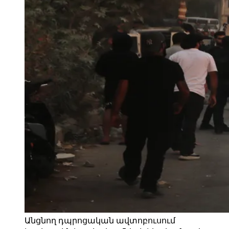
Անցնող դպրոցական ավտոբուսում