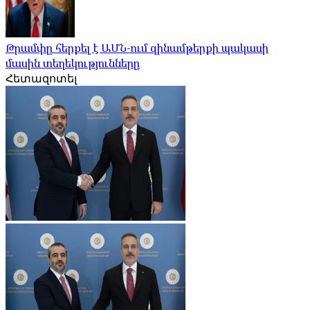
Թրամփը հերքել է ԱՄՆ-ում զինամթերքի պակասի
մասին տեղեկությունները
Հետազոտել