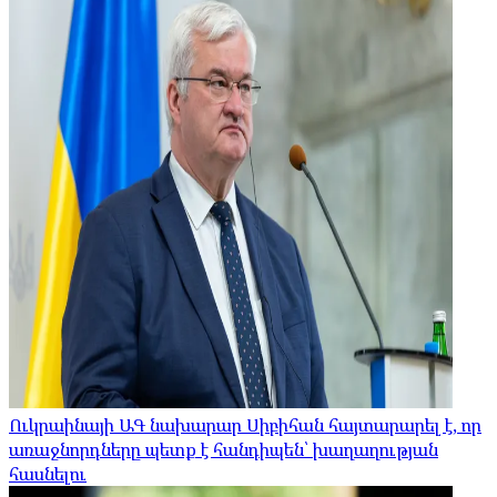
Ուկրաինայի ԱԳ նախարար Սիբիհան հայտարարել է, որ
առաջնորդները պետք է հանդիպեն՝ խաղաղության
հասնելու