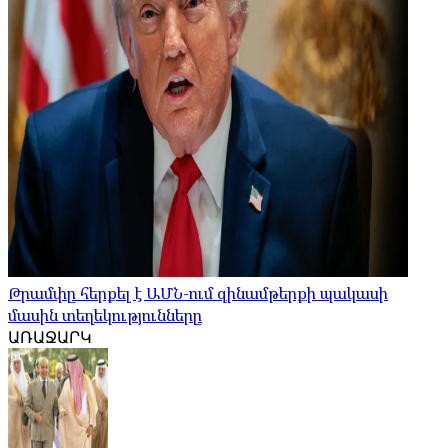
Թրամփը հերքել է ԱՄՆ-ում զինամթերքի պակասի
մասին տեղեկությունները
ԱՌԱՋԱՐԿ