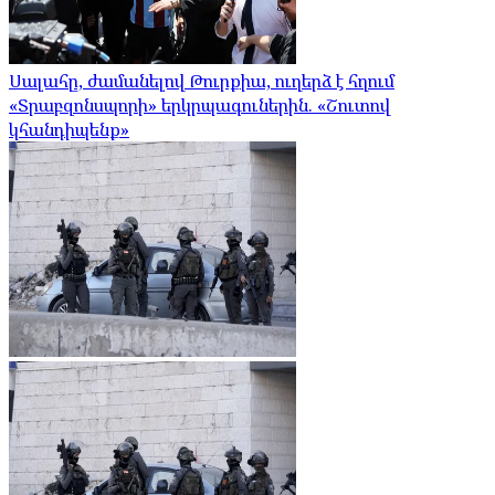
Սալահը, ժամանելով Թուրքիա, ուղերձ է հղում
«Տրաբզոնսպորի» երկրպագուներին. «Շուտով
կհանդիպենք»