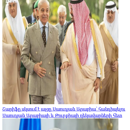
Շարիֆը սկսում է այցը Սաուդյան Արաբիա՝ հանդիպելու
Սաուդյան Արաբիայի և Թուրքիայի ղեկավարների հետ