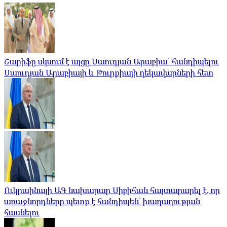
Շարիֆը սկսում է այցը Սաուդյան Արաբիա՝ հանդիպելու
Սաուդյան Արաբիայի և Թուրքիայի ղեկավարների հետ
Ուկրաինայի ԱԳ նախարար Սիբիհան հայտարարել է, որ
առաջնորդները պետք է հանդիպեն՝ խաղաղության
հասնելու