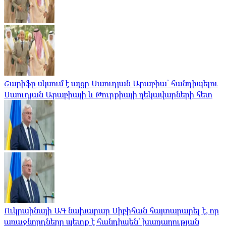
Շարիֆը սկսում է այցը Սաուդյան Արաբիա՝ հանդիպելու
Սաուդյան Արաբիայի և Թուրքիայի ղեկավարների հետ
Ուկրաինայի ԱԳ նախարար Սիբիհան հայտարարել է, որ
առաջնորդները պետք է հանդիպեն՝ խաղաղության