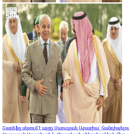
Շարիֆը սկսում է այցը Սաուդյան Արաբիա՝ հանդիպելու