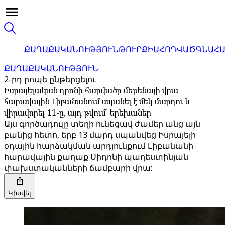
ՔԱՂԱՔԱԿԱՆՈՒԹՅՈՒՆ
ԹՈՒՐՔԻԱ
ՀՈԴՎԱԾ
ԳՆԱՀ
ՔԱՂԱՔԱԿԱՆՈՒԹՅՈՒՆ
2-րդ րոպե ընթերցելու
Իսրայելական դրոնի հարվածը մեքենայի վրա
հարավային Լիբանանում սպանել է մեկ մարդու և
վիրավորել 11-ը, այդ թվում՝ երեխաներ
Այս գործադուլը տեղի ունեցավ ժամեր անց այն
բանից հետո, երբ 13 մարդ սպանվեց Իսրայելի
օդային հարձակման արդյունքում Լիբանանի
հարավային քաղաք Սիդոնի պաղեստինյան
փախստականների ճամբարի վրա:
Կիսվել