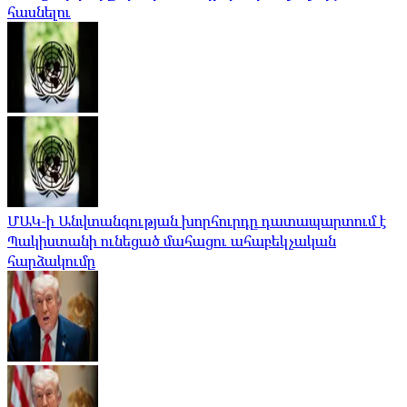
հասնելու
ՄԱԿ-ի Անվտանգության խորհուրդը դատապարտում է
Պակիստանի ունեցած մահացու ահաբեկչական
հարձակումը