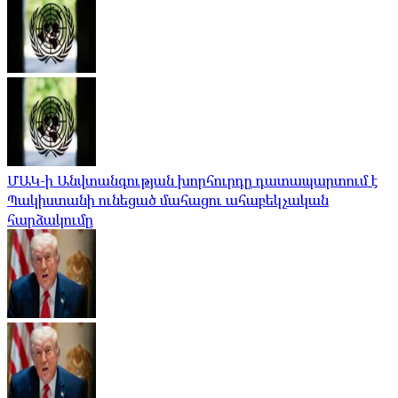
ՄԱԿ-ի Անվտանգության խորհուրդը դատապարտում է
Պակիստանի ունեցած մահացու ահաբեկչական
հարձակումը