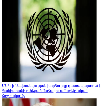
ՄԱԿ-ի Անվտանգության խորհուրդը դատապարտում է
Պակիստանի ունեցած մահացու ահաբեկչական
հարձակումը