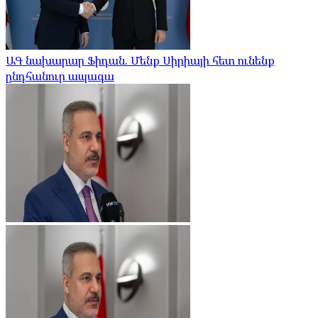
ԱԳ նախարար Ֆիդան. Մենք Սիրիայի հետ ունենք
ընդհանուր ապագա