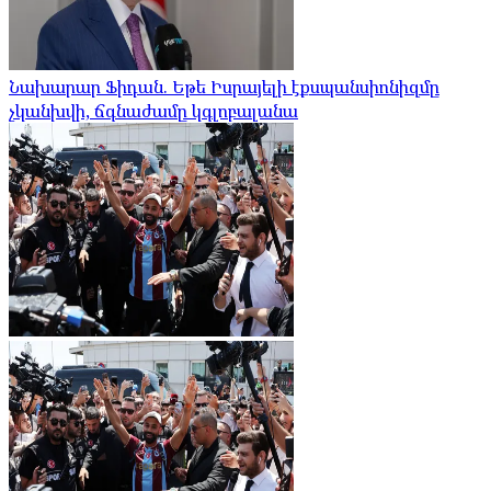
Նախարար Ֆիդան. Եթե Իսրայելի էքսպանսիոնիզմը
չկանխվի, ճգնաժամը կգլոբալանա