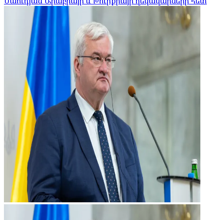
Սաուդյան Արաբիայի և Թուրքիայի ղեկավարների հետ