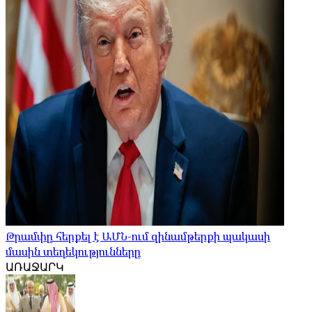
Թրամփը հերքել է ԱՄՆ-ում զինամթերքի պակասի
մասին տեղեկությունները
ԱՌԱՋԱՐԿ