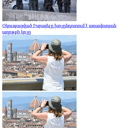
Օկուպացված Իսրայելը խոչընդոտում է առավոտյան
աղոթքի կոչը