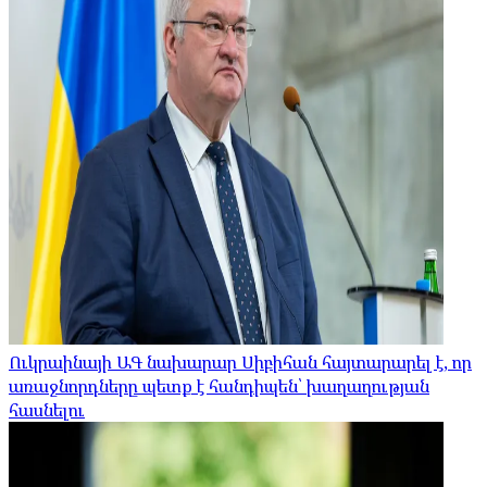
Ուկրաինայի ԱԳ նախարար Սիբիհան հայտարարել է, որ
առաջնորդները պետք է հանդիպեն՝ խաղաղության
հասնելու