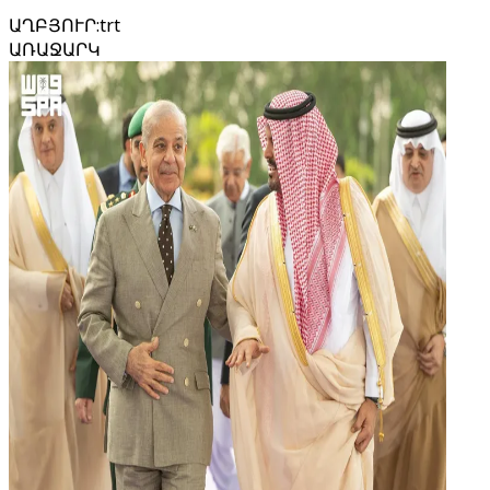
ԱՂԲՅՈՒՐ
:
trt
ԱՌԱՋԱՐԿ