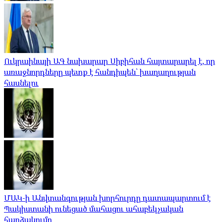
Ուկրաինայի ԱԳ նախարար Սիբիհան հայտարարել է, որ
առաջնորդները պետք է հանդիպեն՝ խաղաղության
հասնելու
ՄԱԿ-ի Անվտանգության խորհուրդը դատապարտում է
Պակիստանի ունեցած մահացու ահաբեկչական
հարձակումը