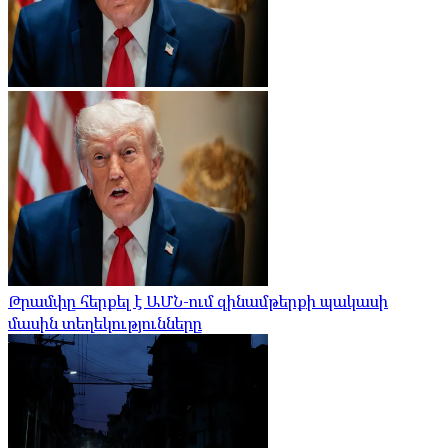
Թրամփը հերքել է ԱՄՆ-ում զինամթերքի պակասի
մասին տեղեկությունները