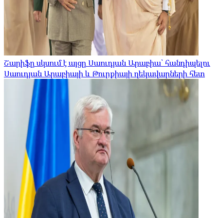
Շարիֆը սկսում է այցը Սաուդյան Արաբիա՝ հանդիպելու
Սաուդյան Արաբիայի և Թուրքիայի ղեկավարների հետ