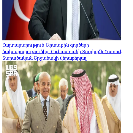
Հայտարարություն Արտաքին գործերի
նախարարությունից՝ Հունաստանի Տուրիզմի Հատուկ
Տարածական Շրջանակի վերաբերյալ