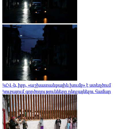
ԿՀՎ-ն, իբր, «աշխատանքային խումբ» է ստեղծում
Կուբայում գործողությունները ընդլայնելու համար