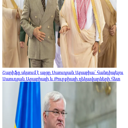
Շարիֆը սկսում է այցը Սաուդյան Արաբիա՝ հանդիպելու
Սաուդյան Արաբիայի և Թուրքիայի ղեկավարների հետ