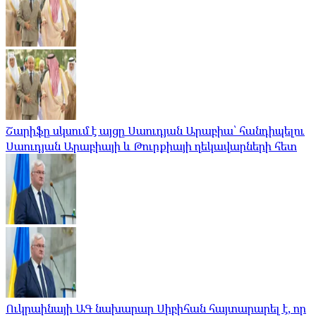
Շարիֆը սկսում է այցը Սաուդյան Արաբիա՝ հանդիպելու
Սաուդյան Արաբիայի և Թուրքիայի ղեկավարների հետ
Ուկրաինայի ԱԳ նախարար Սիբիհան հայտարարել է, որ