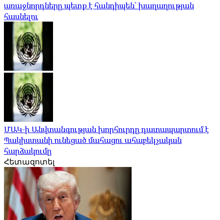
առաջնորդները պետք է հանդիպեն՝ խաղաղության
հասնելու
ՄԱԿ-ի Անվտանգության խորհուրդը դատապարտում է
Պակիստանի ունեցած մահացու ահաբեկչական
հարձակումը
Հետազոտել