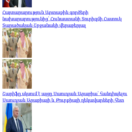
Հայտարարություն Արտաքին գործերի
նախարարությունից՝ Հունաստանի Տուրիզմի Հատուկ
Տարածական Շրջանակի վերաբերյալ
Շարիֆը սկսում է այցը Սաուդյան Արաբիա՝ հանդիպելու
Սաուդյան Արաբիայի և Թուրքիայի ղեկավարների հետ