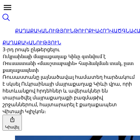
ՔԱՂԱՔԱԿԱՆՈՒԹՅՈՒՆ
ԹՈՒՐՔԻԱ
ՀՈԴՎԱԾ
ԳՆԱՀ
ՔԱՂԱՔԱԿԱՆՈՒԹՅՈՒՆ
3-րդ րոպե ընթերցելու
Ուկրաինայի մայրաքաղաք Կիևը գտնվում է
Ռուսաստանի «մասշտաբային» հարձակման տակ, ըստ
քաղաքապետի
Ռուսաստանը լայնածավալ համատեղ հարձակում
է սկսել Ուկրաինայի մայրաքաղաք Կիևի վրա, որի
հետևանքով հրդեհներ և ավերակներ են
տարածվել մայրաքաղաքի բազմաթիվ
շրջաններում, հայտարարել է քաղաքապետ
Վիտալի Կլիչկոն։
Կիսվել