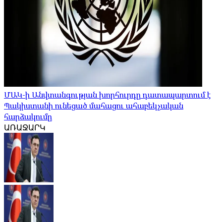
ՄԱԿ-ի Անվտանգության խորհուրդը դատապարտում է
Պակիստանի ունեցած մահացու ահաբեկչական
հարձակումը
ԱՌԱՋԱՐԿ