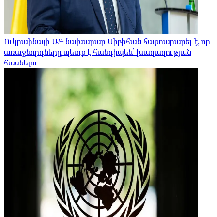
Ուկրաինայի ԱԳ նախարար Սիբիհան հայտարարել է, որ
առաջնորդները պետք է հանդիպեն՝ խաղաղության
հասնելու