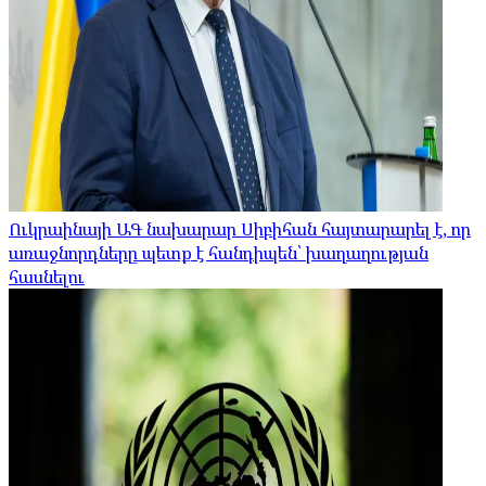
Ուկրաինայի ԱԳ նախարար Սիբիհան հայտարարել է, որ
առաջնորդները պետք է հանդիպեն՝ խաղաղության
հասնելու