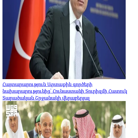
Հայտարարություն Արտաքին գործերի
նախարարությունից՝ Հունաստանի Տուրիզմի Հատուկ
Տարածական Շրջանակի վերաբերյալ