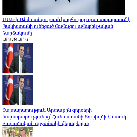
ՄԱԿ-ի Անվտանգության խորհուրդը դատապարտում է
Պակիստանի ունեցած մահացու ահաբեկչական
հարձակումը
ԱՌԱՋԱՐԿ
Հայտարարություն Արտաքին գործերի
նախարարությունից՝ Հունաստանի Տուրիզմի Հատուկ
Տարածական Շրջանակի վերաբերյալ