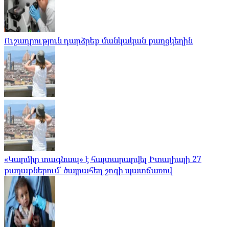
Ուշադրություն դարձրեք մանկական քաղցկեղին
«Կարմիր տագնապ» է հայտարարվել Իտալիայի 27
քաղաքներում՝ ծայրահեղ շոգի պատճառով