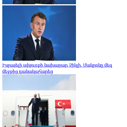
Իսրայելի սփյուռքի նախարար Չիկլի. Մակրոնը մեզ
մեջքից դանակահարեց