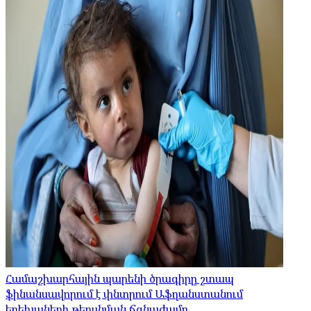
Համաշխարհային պարենի ծրագիրը շտապ
ֆինանսավորում է փնտրում Աֆղանստանում
երեխաների թերսնման ճգնաժամը