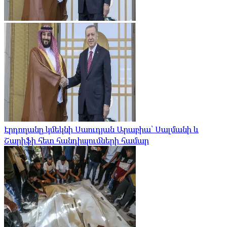
Էրդողանը կմեկնի Սաուդյան Արաբիա՝ Սալմանի և
Շարիֆի հետ հանդիպումների համար