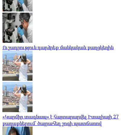
Ուշադրություն դարձրեք մանկական քաղցկեղին
«Կարմիր տագնապ» է հայտարարվել Իտալիայի 27
քաղաքներում՝ ծայրահեղ շոգի պատճառով