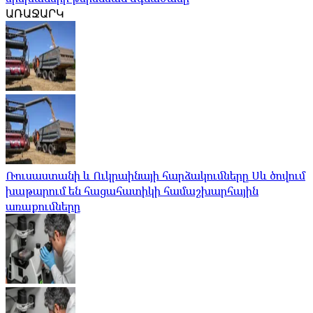
ԱՌԱՋԱՐԿ
Ռուսաստանի և Ուկրաինայի հարձակումները Սև ծովում
խաթարում են հացահատիկի համաշխարհային
առաքումները