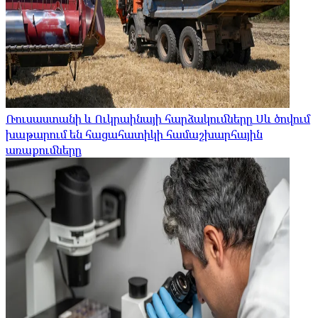
Ռուսաստանի և Ուկրաինայի հարձակումները Սև ծովում
խաթարում են հացահատիկի համաշխարհային
առաքումները