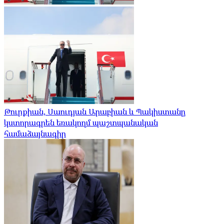
Թուրքիան, Սաուդյան Արաբիան և Պակիստանը
կստորագրեն եռակողմ պաշտպանական
համաձայնագիր