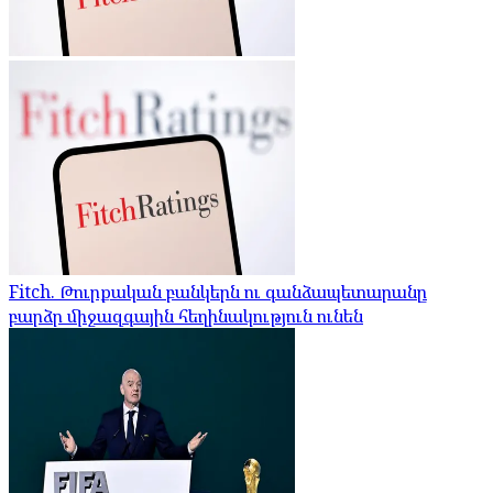
Fitch. Թուրքական բանկերն ու գանձապետարանը
բարձր միջազգային հեղինակություն ունեն