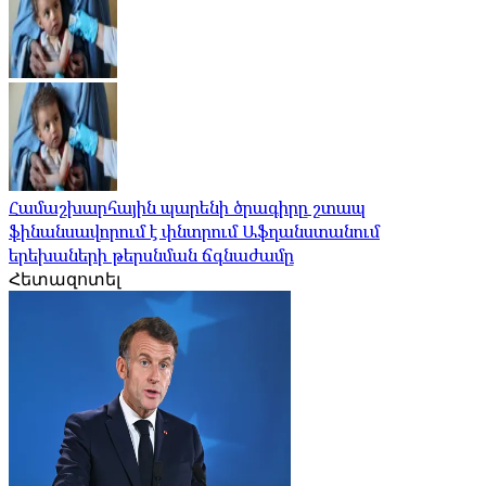
Համաշխարհային պարենի ծրագիրը շտապ
ֆինանսավորում է փնտրում Աֆղանստանում
երեխաների թերսնման ճգնաժամը
Հետազոտել