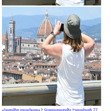
«Կարմիր տագնապ» է հայտարարվել Իտալիայի 27