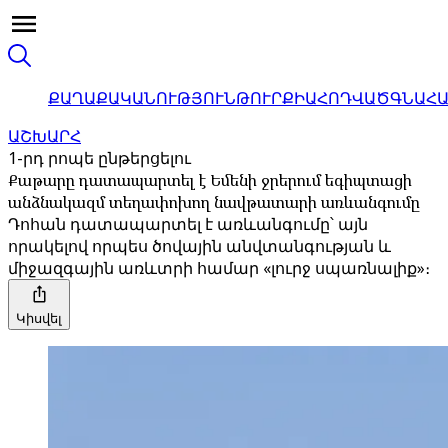
ՔԱՂԱՔԱԿԱՆՈՒԹՅՈՒՆ
ԹՈՒՐՔԻԱ
ՀՈԴՎԱԾ
ԳՆԱՀ
ԱՇԽԱՐՀ
1-րդ րոպե ընթերցելու
Քաթարը դատապարտել է Եմենի ջրերում եգիպտացի
անձնակազմ տեղափոխող նավթատարի առևանգումը
Դոհան դատապարտել է առևանգումը՝ այն
որակելով որպես ծովային անվտանգության և
միջազգային առևտրի համար «լուրջ սպառնալիք»։
Կիսվել