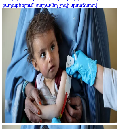
քաղաքներում՝ ծայրահեղ շոգի պատճառով