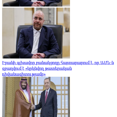
Իրանի գլխավոր բանակցողը հայտարարում է, որ ԱՄՆ-ն
զբաղվում է «կրկնվող թատերական
դիվանագիտությամբ»