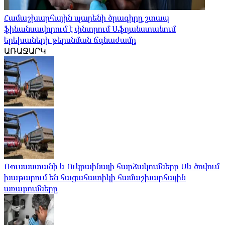
Համաշխարհային պարենի ծրագիրը շտապ
ֆինանսավորում է փնտրում Աֆղանստանում
երեխաների թերսնման ճգնաժամը
ԱՌԱՋԱՐԿ
Ռուսաստանի և Ուկրաինայի հարձակումները Սև ծովում
խաթարում են հացահատիկի համաշխարհային
առաքումները