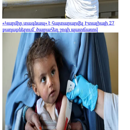
«Կարմիր տագնապ» է հայտարարվել Իտալիայի 27
քաղաքներում՝ ծայրահեղ շոգի պատճառով