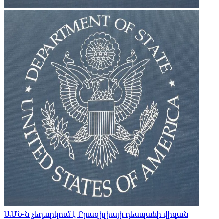
ԱՄՆ-ն չեղարկում է Բրազիլիայի դեսպանի վիզան