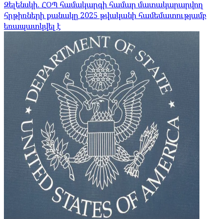
Զելենսկի. ՀՕՊ համակարգի համար մատակարարվող
հրթիռների քանակը 2025 թվականի համեմատությամբ
եռապատկվել է