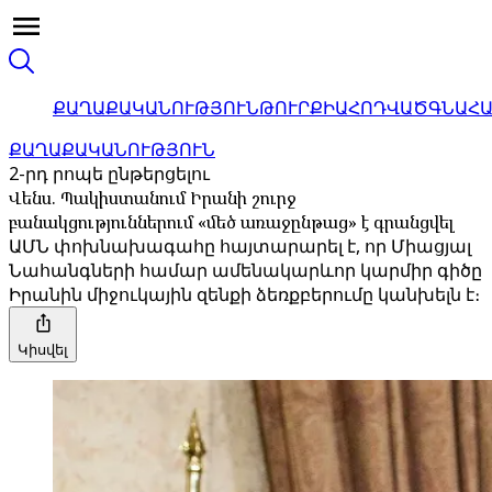
ՔԱՂԱՔԱԿԱՆՈՒԹՅՈՒՆ
ԹՈՒՐՔԻԱ
ՀՈԴՎԱԾ
ԳՆԱՀ
ՔԱՂԱՔԱԿԱՆՈՒԹՅՈՒՆ
2-րդ րոպե ընթերցելու
Վենս. Պակիստանում Իրանի շուրջ
բանակցություններում «մեծ առաջընթաց» է գրանցվել
ԱՄՆ փոխնախագահը հայտարարել է, որ Միացյալ
Նահանգների համար ամենակարևոր կարմիր գիծը
Իրանին միջուկային զենքի ձեռքբերումը կանխելն է։
Կիսվել