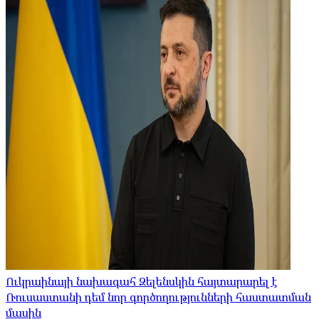
Ուկրաինայի նախագահ Զելենսկին հայտարարել է
Ռուսաստանի դեմ նոր գործողությունների հաստատման
մասին