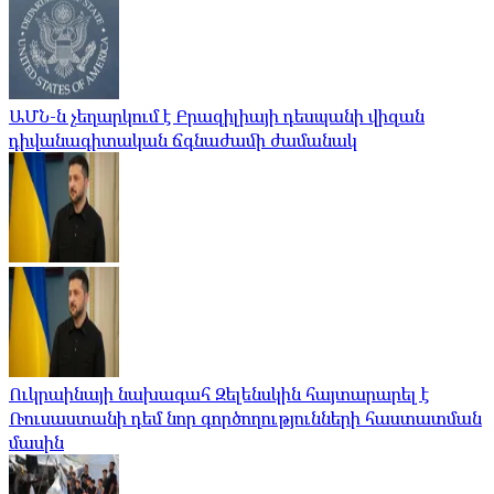
ԱՄՆ-ն չեղարկում է Բրազիլիայի դեսպանի վիզան
դիվանագիտական ​​ճգնաժամի ժամանակ
Ուկրաինայի նախագահ Զելենսկին հայտարարել է
Ռուսաստանի դեմ նոր գործողությունների հաստատման
մասին