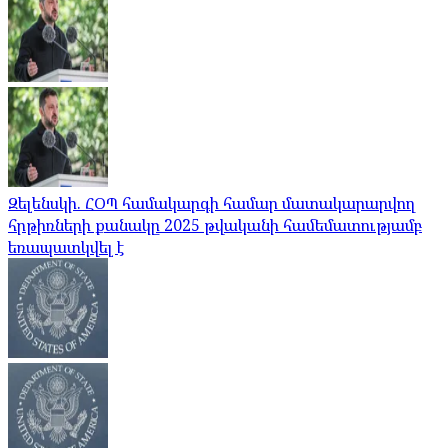
Զելենսկի. ՀՕՊ համակարգի համար մատակարարվող
հրթիռների քանակը 2025 թվականի համեմատությամբ
եռապատկվել է