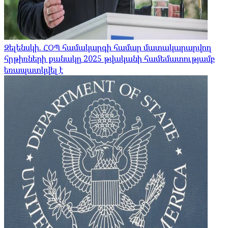
Զելենսկի. ՀՕՊ համակարգի համար մատակարարվող
հրթիռների քանակը 2025 թվականի համեմատությամբ
եռապատկվել է