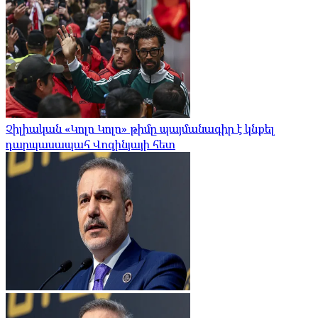
Չիլիական «Կոլո Կոլո» թիմը պայմանագիր է կնքել
դարպասապահ Վոզինյայի հետ