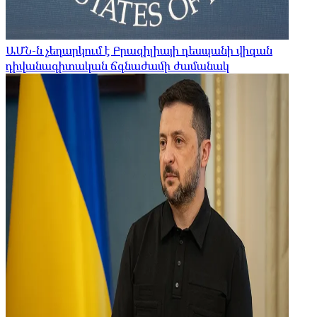
ԱՄՆ-ն չեղարկում է Բրազիլիայի դեսպանի վիզան
դիվանագիտական ​​ճգնաժամի ժամանակ