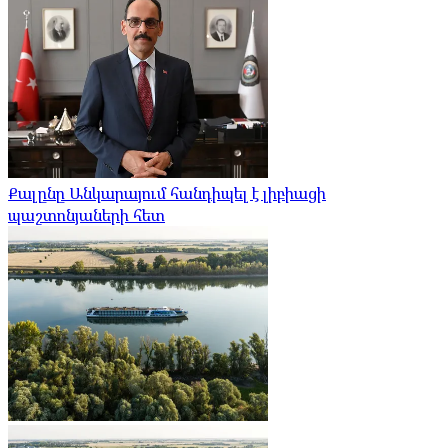
Քալընը Անկարայում հանդիպել է լիբիացի
պաշտոնյաների հետ