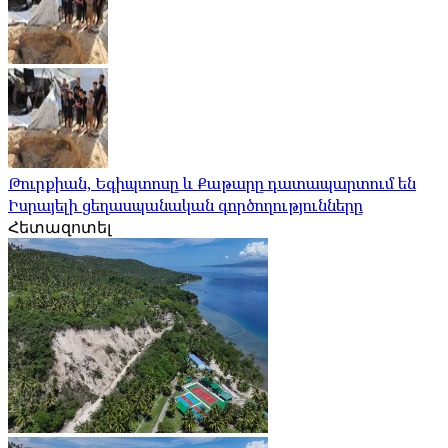
Թուրքիան, Եգիպտոսը և Քաթարը դատապարտում են
Իսրայելի ցեղասպանական գործողությունները
Հետազոտել