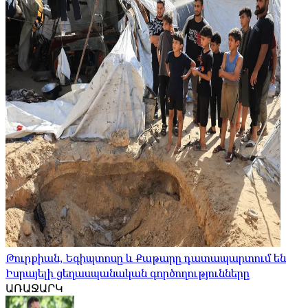
Թուրքիան, Եգիպտոսը և Քաթարը դատապարտում են
Իսրայելի ցեղասպանական գործողությունները
ԱՌԱՋԱՐԿ