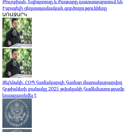
Թուրքիան, Եգիպտոսը և Քաթարը դատապարտում են
Իսրայելի ցեղասպանական գործողությունները
ԱՌԱՋԱՐԿ
Զելենսկի. ՀՕՊ համակարգի համար մատակարարվող
հրթիռների քանակը 2025 թվականի համեմատությամբ
եռապատկվել է