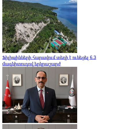
Ֆիլիպինների հարավում տեղի է ունեցել 6.3
մագնիտուդով երկրաշարժ