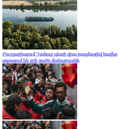
Բուլղարիայում Դանուբ գետի վրա բազմաթիվ նավեր
սպասում են ջրի ցածր մակարդակի