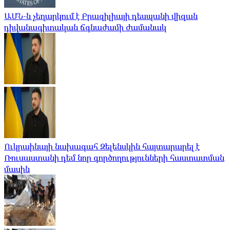
ԱՄՆ-ն չեղարկում է Բրազիլիայի դեսպանի վիզան
դիվանագիտական ​​ճգնաժամի ժամանակ
Ուկրաինայի նախագահ Զելենսկին հայտարարել է
Ռուսաստանի դեմ նոր գործողությունների հաստատման
մասին