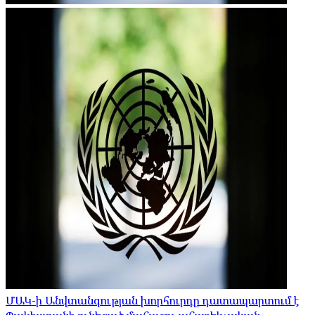
ՄԱԿ-ի Անվտանգության խորհուրդը դատապարտում է