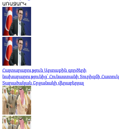
ԱՌԱՋԱՐԿ
Հայտարարություն Արտաքին գործերի
նախարարությունից՝ Հունաստանի Տուրիզմի Հատուկ
Տարածական Շրջանակի վերաբերյալ