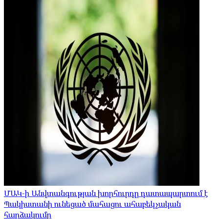
ՄԱԿ-ի Անվտանգության խորհուրդը դատապարտում է
Պակիստանի ունեցած մահացու ահաբեկչական
հարձակումը