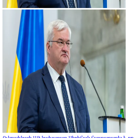
Ուկրաինայի ԱԳ նախարար Սիբիհան հայտարարել է, որ