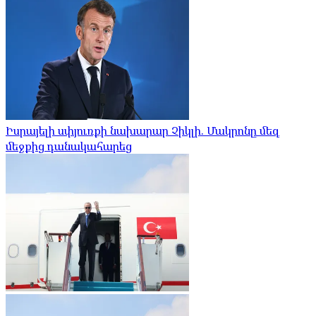
Իսրայելի սփյուռքի նախարար Չիկլի. Մակրոնը մեզ
մեջքից դանակահարեց