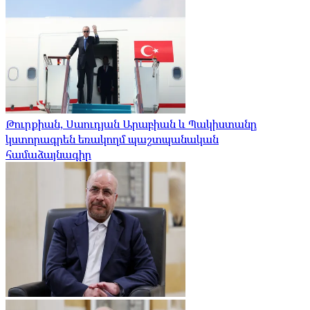
Թուրքիան, Սաուդյան Արաբիան և Պակիստանը
կստորագրեն եռակողմ պաշտպանական
համաձայնագիր