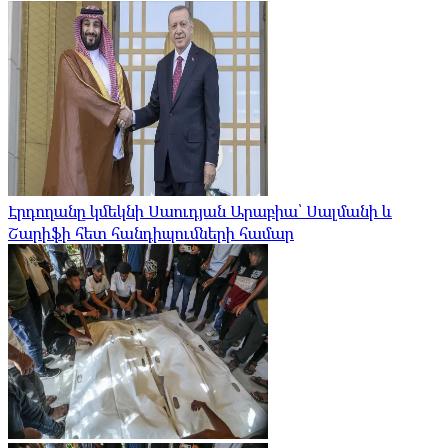
Էրդողանը կմեկնի Սաուդյան Արաբիա՝ Սալմանի և
Շարիֆի հետ հանդիպումների համար