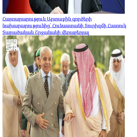
Հայտարարություն Արտաքին գործերի
նախարարությունից՝ Հունաստանի Տուրիզմի Հատուկ
Տարածական Շրջանակի վերաբերյալ