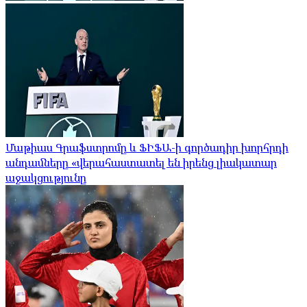
Մաթիաս Գրաֆստրոմը և ՖԻՖԱ-ի գործադիր խորհրդի
անդամները «վերահաստատել են իրենց լիակատար
աջակցությունը