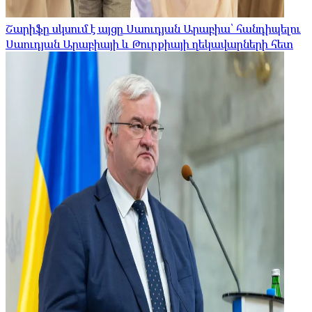
Շարիֆը սկսում է այցը Սաուդյան Արաբիա՝ հանդիպելու
Սաուդյան Արաբիայի և Թուրքիայի ղեկավարների հետ