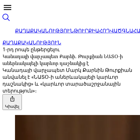
ՔԱՂԱՔԱԿԱՆՈՒԹՅՈՒՆ
ԹՈՒՐՔԻԱ
ՀՈԴՎԱԾ
ԳՆԱՀ
ՔԱՂԱՔԱԿԱՆՈՒԹՅՈՒՆ
1-րդ րոպե ընթերցելու
Կանադայի վարչապետ Քարնի. Թուրքիան ՆԱՏՕ-ի
աներևակայելի կարևոր դաշնակից է
Կանադայի վարչապետ Մարկ Քարնին Թուրքիան
անվանել է «ՆԱՏՕ-ի աներևակայելի կարևոր
դաշնակից» և «կարևոր տարածաշրջանային
տերություն»։
Կիսվել