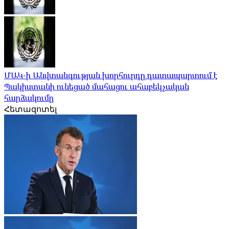
ՄԱԿ-ի Անվտանգության խորհուրդը դատապարտում է
Պակիստանի ունեցած մահացու ահաբեկչական
հարձակումը
Հետազոտել