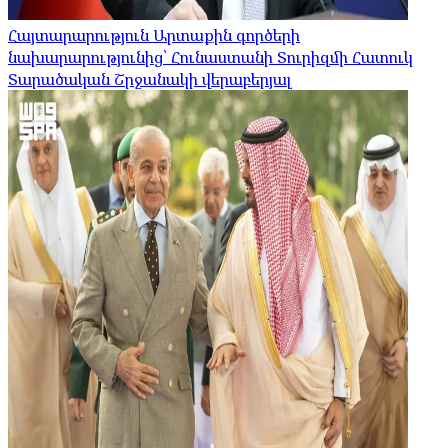
Հայտարարություն Արտաքին գործերի
նախարարությունից՝ Հունաստանի Տուրիզմի Հատուկ
Տարածական Շրջանակի վերաբերյալ