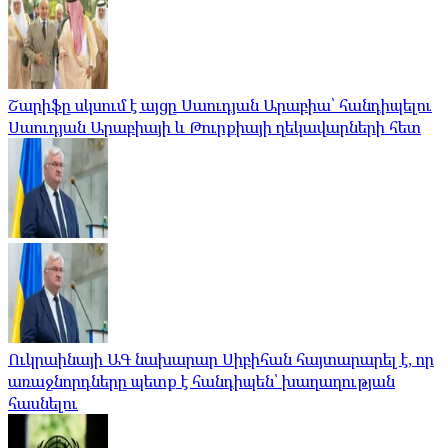
Շարիֆը սկսում է այցը Սաուդյան Արաբիա՝ հանդիպելու
Սաուդյան Արաբիայի և Թուրքիայի ղեկավարների հետ
Ուկրաինայի ԱԳ նախարար Սիբիհան հայտարարել է, որ
առաջնորդները պետք է հանդիպեն՝ խաղաղության
հասնելու