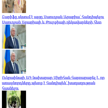
Շարիֆը սկսում է այցը Սաուդյան Արաբիա՝ հանդիպելու
Սաուդյան Արաբիայի և Թուրքիայի ղեկավարների հետ
Ուկրաինայի ԱԳ նախարար Սիբիհան հայտարարել է, որ
առաջնորդները պետք է հանդիպեն՝ խաղաղության
հասնելու