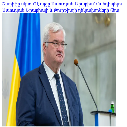
Շարիֆը սկսում է այցը Սաուդյան Արաբիա՝ հանդիպելու
Սաուդյան Արաբիայի և Թուրքիայի ղեկավարների հետ