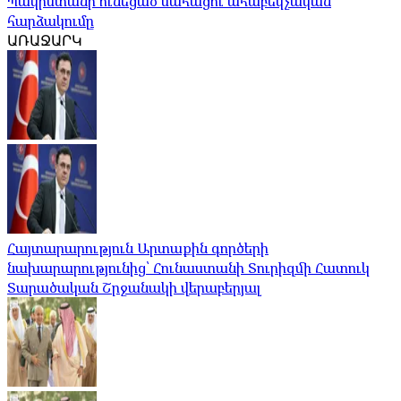
Պակիստանի ունեցած մահացու ահաբեկչական
հարձակումը
ԱՌԱՋԱՐԿ
Հայտարարություն Արտաքին գործերի
նախարարությունից՝ Հունաստանի Տուրիզմի Հատուկ
Տարածական Շրջանակի վերաբերյալ