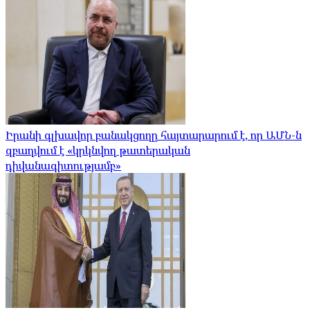
Իրանի գլխավոր բանակցողը հայտարարում է, որ ԱՄՆ-ն
զբաղվում է «կրկնվող թատերական
դիվանագիտությամբ»