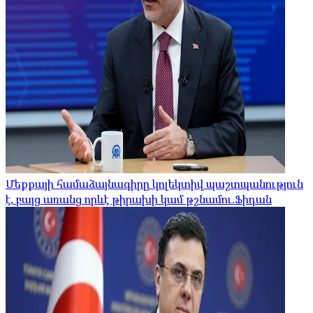
Մեքքայի համաձայնագիրը կոլեկտիվ պաշտպանություն
է, բայց առանց որևէ թիրախի կամ թշնամու.Ֆիդան