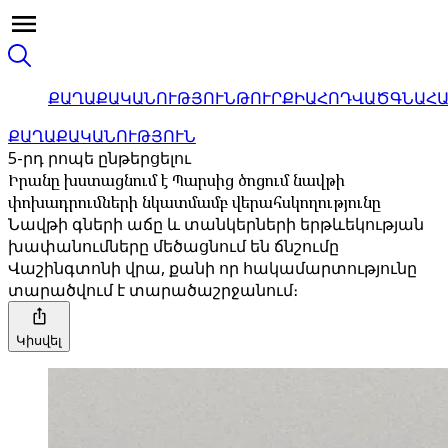
ՔԱՂԱՔԱԿԱՆՈՒԹՅՈՒՆ
ԹՈՒՐՔԻԱ
ՀՈԴՎԱԾ
ԳՆԱՀ
ՔԱՂԱՔԱԿԱՆՈՒԹՅՈՒՆ
5-րդ րոպե ընթերցելու
Իրանը խստացնում է Պարսից ծոցում նավթի
փոխադրումների նկատմամբ վերահսկողությունը
Նավթի գների աճը և տանկերների երթևեկության
խափանումները մեծացնում են ճնշումը
Վաշինգտոնի վրա, քանի որ հակամարտությունը
տարածվում է տարածաշրջանում։
Կիսվել