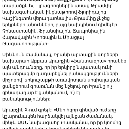
տարածքն է», - լրագրողներին ասաց Թրամփը՝
նախագահական ինքնաթիռով Ֆլորիդայից
Վաշինգտոն վերադառնալիս։ Թրամփը չնշեց
երկրների անունները, բայց նախկինում դիմել էր
Չինաստանին, Ֆրանսիային, Ճապոնիային,
Հարավային Կորեային և Միացյալ
Թագավորությանը։
Միևնույն ժամանակ, Իրանի արտաքին գործերի
նախարար Աբբաս Արաղչին «ֆանտազիա» որակեց
այն պնդումները, որ իր երկիրը նպատակ ունի
պատերազմը դադարեցնել բանակցությունների
միջոցով՝ երկուշաբթի առավոտյան սոցիալական
ցանցերում գրառման մեջ նշելով, որ Իրանը ո՛չ
զինադադար է ցանկանում, ո՛չ էլ
բանակցություններ։
Արաքչին X-ում գրել է. «Մեր հզոր զինված ուժերը
կշարունակեն հարձակվել այնքան ժամանակ,
մինչև ԱՄՆ նախագահը չհասկանա, որ իր կողմից
ամերիկացիների և իրանցիների նկատմամբ