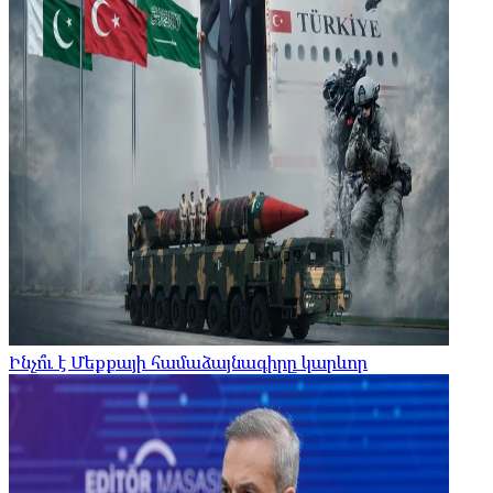
Ինչո՞ւ է Մեքքայի համաձայնագիրը կարևոր