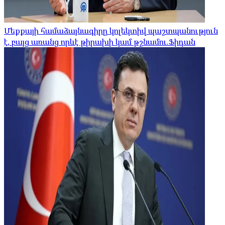
Մեքքայի համաձայնագիրը կոլեկտիվ պաշտպանություն
է, բայց առանց որևէ թիրախի կամ թշնամու.Ֆիդան