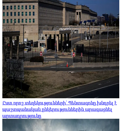
Ըստ որոշ տեղեկությունների՝ Պենտագոնը խնդրել է
պաշտպանական ընկերություններին արագացնել
արտադրությունը