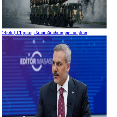
Ինչո՞ւ է Մեքքայի համաձայնագիրը կարևոր