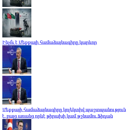
Ինչո՞ւ է Մեքքայի համաձայնագիրը կարևոր
Մեքքայի համաձայնագիրը կոլեկտիվ պաշտպանություն
է, բայց առանց որևէ թիրախի կամ թշնամու.Ֆիդան