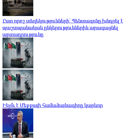
Ըստ որոշ տեղեկությունների՝ Պենտագոնը խնդրել է
պաշտպանական ընկերություններին արագացնել
արտադրությունը
Ինչո՞ւ է Մեքքայի համաձայնագիրը կարևոր