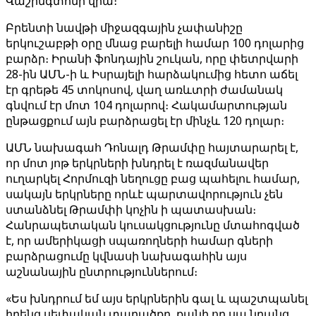
Վաշինգտոնի վրա։
Բրենտի նավթի միջազգային չափանիշը
երկուշաբթի օրը մնաց բարելի համար 100 դոլարից
բարձր։ Իրանի ֆոնդային շուկան, որը փետրվարի
28-ին ԱՄՆ-ի և Իսրայելի հարձակումից հետո աճել
էր գրեթե 45 տոկոսով, վաղ առևտրի ժամանակ
գնվում էր մոտ 104 դոլարով։ Հակամարտության
ընթացքում այն ​​բարձրացել էր մինչև 120 դոլար։
ԱՄՆ նախագահ Դոնալդ Թրամփը հայտարարել է,
որ մոտ յոթ երկրների խնդրել է ռազմանավեր
ուղարկել Հորմուզի նեղուցը բաց պահելու համար,
սակայն երկրները որևէ պարտավորություն չեն
ստանձնել Թրամփի կոչին ի պատասխան։
Հանրապետական ​​կուսակցությունը մտահոգված
է, որ ամերիկացի սպառողների համար գների
բարձրացումը կվնասի նախագահին այս
աշնանային ընտրություններում։
«Ես խնդրում եմ այս երկրներին գալ և պաշտպանել
իրենց սեփական տարածքը, քանի որ սա նրանց