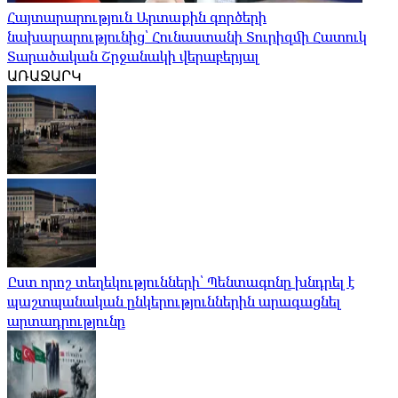
Հայտարարություն Արտաքին գործերի
նախարարությունից՝ Հունաստանի Տուրիզմի Հատուկ
Տարածական Շրջանակի վերաբերյալ
ԱՌԱՋԱՐԿ
Ըստ որոշ տեղեկությունների՝ Պենտագոնը խնդրել է
պաշտպանական ընկերություններին արագացնել
արտադրությունը