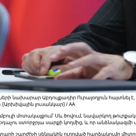
ի նախարար Աբդուլքադիր Ուրալօղլուն հայտնել է, 
[Արխիվային լուսանկար] / AA
ամբուլի մոտակայքում՝ Սև ծովում, նավարկող թուրք
չու ստորջրյա սարքի կողմից, և որ անձնակազմի մե
ավթատարի շարժիչի սենյակին ուղղված հարձակումը մի