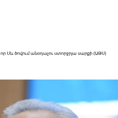
ր Սև ծովում անօդաչու ստորջրյա սարքի (ԱԹՍ)