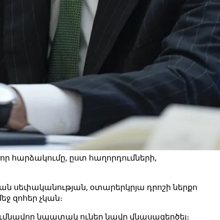
որ հարձակումը, ըստ հաղորդումների,
ական սեփականության, օտարերկրյա դրոշի ներքո
ջ զոհեր չկան։
տումնավոր նպատակ ուներ նավը վնասազերծել։