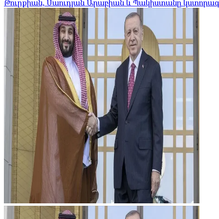
Թուրքիան, Սաուդյան Արաբիան և Պակիստանը կստոր