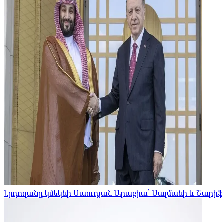
Էրդողանը կմեկնի Սաուդյան Արաբիա՝ Սալմանի և Շարի