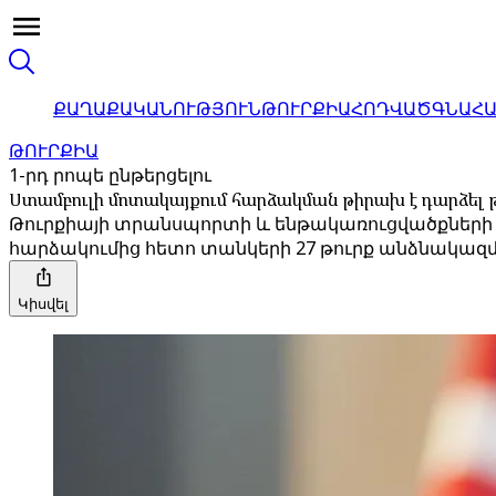
ՔԱՂԱՔԱԿԱՆՈՒԹՅՈՒՆ
ԹՈՒՐՔԻԱ
ՀՈԴՎԱԾ
ԳՆԱՀ
ԹՈՒՐՔԻԱ
1-րդ րոպե ընթերցելու
Ստամբուլի մոտակայքում հարձակման թիրախ է դարձել
Թուրքիայի տրանսպորտի և ենթակառուցվածքների նա
հարձակումից հետո տանկերի 27 թուրք անձնակազ
Կիսվել