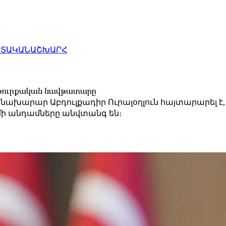
ԱՏԱԿԱՆ
ԱՇԽԱՐՀ
 թուրքական նավթատարը
խարար Աբդուլքադիր Ուրալօղլուն հայտարարել է, ո
մի անդամները անվտանգ են։