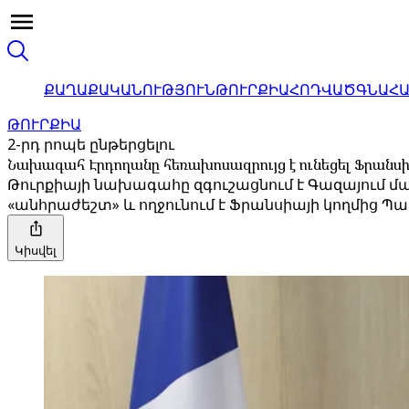
ՔԱՂԱՔԱԿԱՆՈՒԹՅՈՒՆ
ԹՈՒՐՔԻԱ
ՀՈԴՎԱԾ
ԳՆԱՀ
ԹՈՒՐՔԻԱ
2-րդ րոպե ընթերցելու
Նախագահ Էրդողանը հեռախոսազրույց է ունեցել Ֆրանս
Թուրքիայի նախագահը զգուշացնում է Գազայում մ
«անհրաժեշտ» և ողջունում է Ֆրանսիայի կողմից Պ
Կիսվել