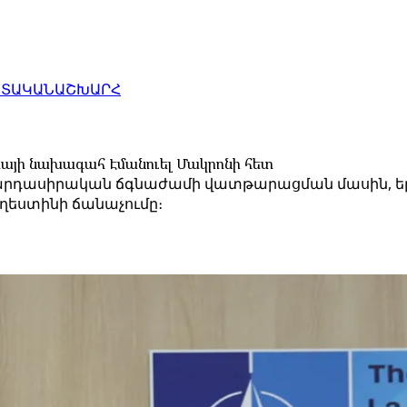
ԱՏԱԿԱՆ
ԱՇԽԱՐՀ
իայի նախագահ Էմանուել Մակրոնի հետ
արդասիրական ճգնաժամի վատթարացման մասին, երկո
աղեստինի ճանաչումը։