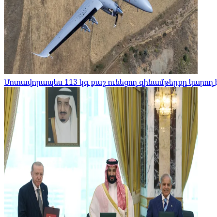
Մոտավորապես 113 կգ քաշ ունեցող զինամթերքը կարող 