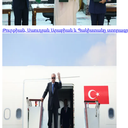
Թուրքիան, Սաուդյան Արաբիան և Պակիստանը ստորագր