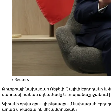
/ Reuters
Թուրքիայի նախագահ Ռեջեփ Թայիփ Էրդողանը և Ֆր
մարդասիրական ճգնաժամը և տարածաշրջանում խ
Կիրակի օրվա զրույցի ընթացքում նախագահ Էրդողա
արագ միջազգային միջամտության։