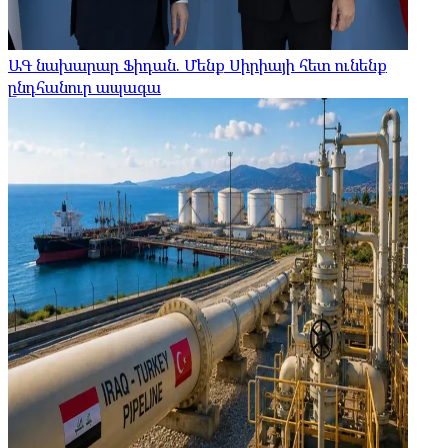
ԱԳ նախարար Ֆիդան. Մենք Սիրիայի հետ ունենք
ընդհանուր ապագա