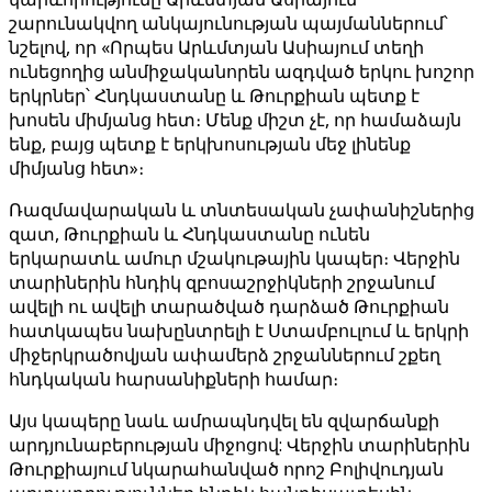
շարունակվող անկայունության պայմաններում՝
նշելով, որ «Որպես Արևմտյան Ասիայում տեղի
ունեցողից անմիջականորեն ազդված երկու խոշոր
երկրներ՝ Հնդկաստանը և Թուրքիան պետք է
խոսեն միմյանց հետ։ Մենք միշտ չէ, որ համաձայն
ենք, բայց պետք է երկխոսության մեջ լինենք
միմյանց հետ»։
Ռազմավարական և տնտեսական չափանիշներից
զատ, Թուրքիան և Հնդկաստանը ունեն
երկարատև ամուր մշակութային կապեր։ Վերջին
տարիներին հնդիկ զբոսաշրջիկների շրջանում
ավելի ու ավելի տարածված դարձած Թուրքիան
հատկապես նախընտրելի է Ստամբուլում և երկրի
միջերկրածովյան ափամերձ շրջաններում շքեղ
հնդկական հարսանիքների համար։
Այս կապերը նաև ամրապնդվել են զվարճանքի
արդյունաբերության միջոցով: Վերջին տարիներին
Թուրքիայում նկարահանված որոշ Բոլիվուդյան