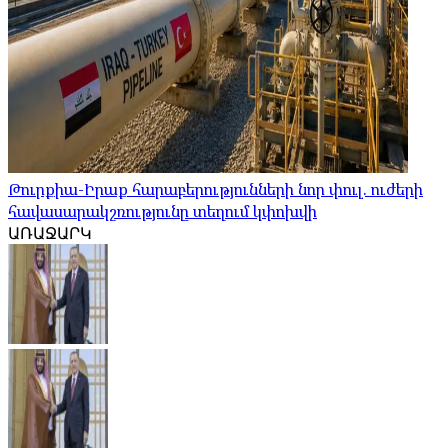
Թուրքիա-Իրաք հարաբերությունների նոր փուլ. ուժերի
հավասարակշռությունը տեղում կփոխվի
ԱՌԱՋԱՐԿ