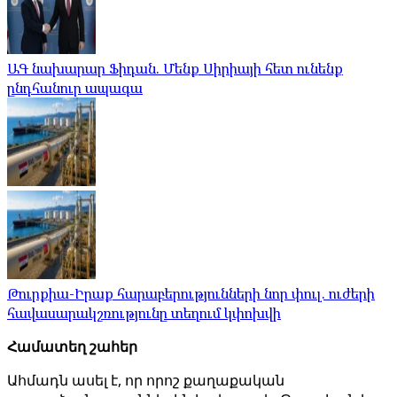
ԱԳ նախարար Ֆիդան. Մենք Սիրիայի հետ ունենք
ընդհանուր ապագա
Թուրքիա-Իրաք հարաբերությունների նոր փուլ. ուժերի
հավասարակշռությունը տեղում կփոխվի
Համատեղ շահեր
Ահմադն ասել է, որ որոշ քաղաքական