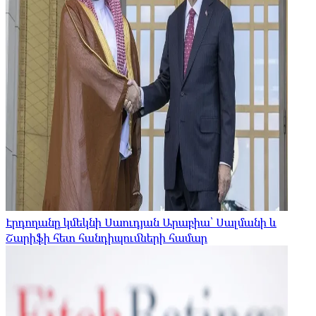
Էրդողանը կմեկնի Սաուդյան Արաբիա՝ Սալմանի և
Շարիֆի հետ հանդիպումների համար