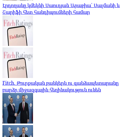
Էրդողանը կմեկնի Սաուդյան Արաբիա՝ Սալմանի և
Շարիֆի հետ հանդիպումների համար
Fitch. Թուրքական բանկերն ու գանձապետարանը
բարձր միջազգային հեղինակություն ունեն