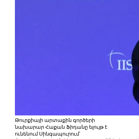
Թուրքիայի արտաքին գործերի
նախարար Հաքան Ֆիդանը ելույթ է
ունենում Սինգապուրում՝