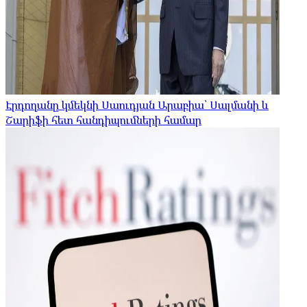
Էրդողանը կմեկնի Սաուդյան Արաբիա՝ Սալմանի և
Շարիֆի հետ հանդիպումների համար