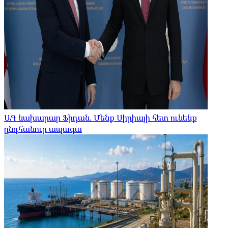
ԱԳ նախարար Ֆիդան. Մենք Սիրիայի հետ ունենք
ընդհանուր ապագա