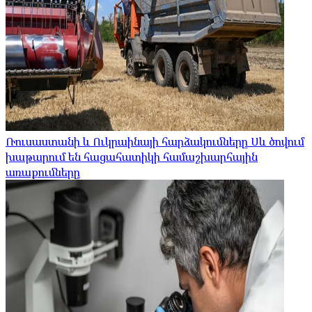
Ռուսաստանի և Ուկրաինայի հարձակումները Սև ծովում
խաթարում են հացահատիկի համաշխարհային
առաքումները