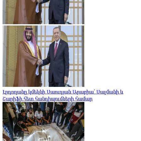
Էրդողանը կմեկնի Սաուդյան Արաբիա՝ Սալմանի և
Շարիֆի հետ հանդիպումների համար