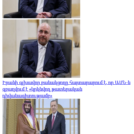
Իրանի գլխավոր բանակցողը հայտարարում է, որ ԱՄՆ-ն
զբաղվում է «կրկնվող թատերական
դիվանագիտությամբ»