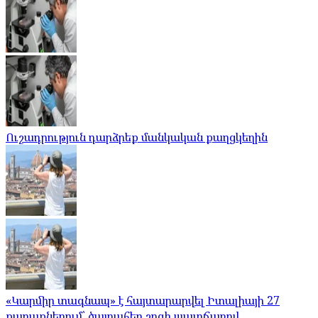
Ուշադրություն դարձրեք մանկական քաղցկեղին
«Կարմիր տագնապ» է հայտարարվել Իտալիայի 27
քաղաքներում՝ ծայրահեղ շոգի պատճառով