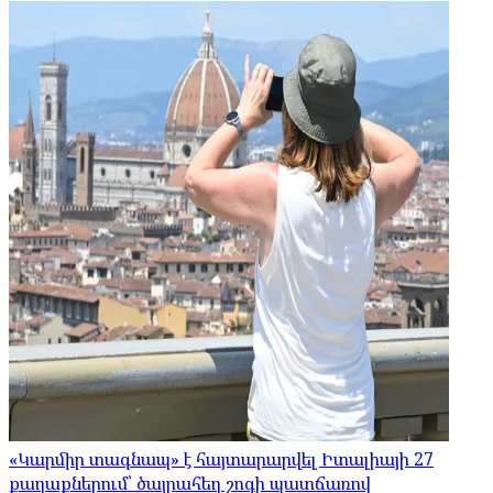
«Կարմիր տագնապ» է հայտարարվել Իտալիայի 27
քաղաքներում՝ ծայրահեղ շոգի պատճառով