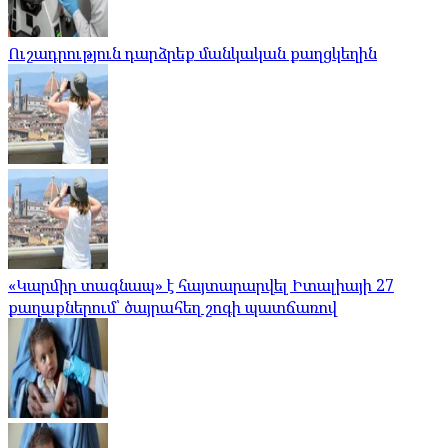
Ուշադրություն դարձրեք մանկական քաղցկեղին
«Կարմիր տագնապ» է հայտարարվել Իտալիայի 27
քաղաքներում՝ ծայրահեղ շոգի պատճառով