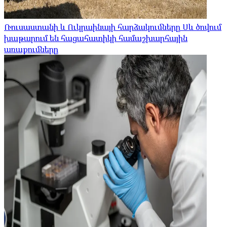
Ռուսաստանի և Ուկրաինայի հարձակումները Սև ծովում
խաթարում են հացահատիկի համաշխարհային
առաքումները