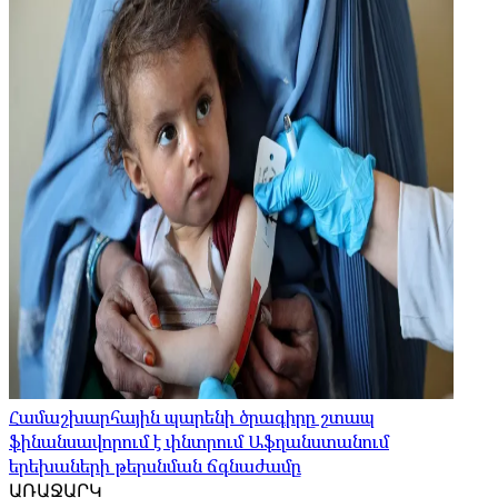
Համաշխարհային պարենի ծրագիրը շտապ
ֆինանսավորում է փնտրում Աֆղանստանում
երեխաների թերսնման ճգնաժամը
ԱՌԱՋԱՐԿ