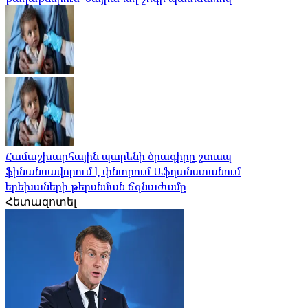
Համաշխարհային պարենի ծրագիրը շտապ
ֆինանսավորում է փնտրում Աֆղանստանում
երեխաների թերսնման ճգնաժամը
Հետազոտել