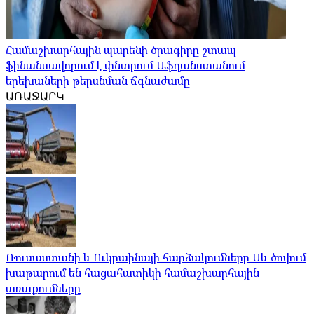
Համաշխարհային պարենի ծրագիրը շտապ
ֆինանսավորում է փնտրում Աֆղանստանում
երեխաների թերսնման ճգնաժամը
ԱՌԱՋԱՐԿ
Ռուսաստանի և Ուկրաինայի հարձակումները Սև ծովում
խաթարում են հացահատիկի համաշխարհային
առաքումները