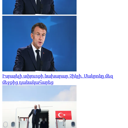
Իսրայելի սփյուռքի նախարար Չիկլի. Մակրոնը մեզ
մեջքից դանակահարեց