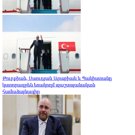
Թուրքիան, Սաուդյան Արաբիան և Պակիստանը
կստորագրեն եռակողմ պաշտպանական
համաձայնագիր