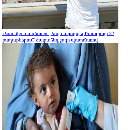
«Կարմիր տագնապ» է հայտարարվել Իտալիայի 27
քաղաքներում՝ ծայրահեղ շոգի պատճառով