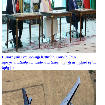
Սաուդյան Արաբիայի և Պակիստանի հետ
պաշտպանական համաձայնագիրը «չի ուղղված որևէ
երկրի»