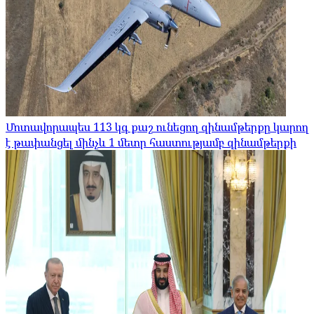
Մոտավորապես 113 կգ քաշ ունեցող զինամթերքը կարող
է թափանցել մինչև 1 մետր հաստությամբ զինամթերքի