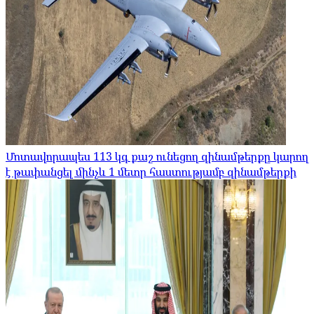
Մոտավորապես 113 կգ քաշ ունեցող զինամթերքը կարող
է թափանցել մինչև 1 մետր հաստությամբ զինամթերքի