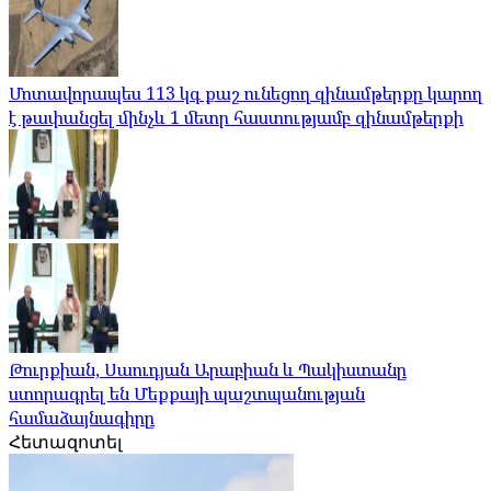
Մոտավորապես 113 կգ քաշ ունեցող զինամթերքը կարող
է թափանցել մինչև 1 մետր հաստությամբ զինամթերքի
Թուրքիան, Սաուդյան Արաբիան և Պակիստանը
ստորագրել են Մեքքայի պաշտպանության
համաձայնագիրը
Հետազոտել