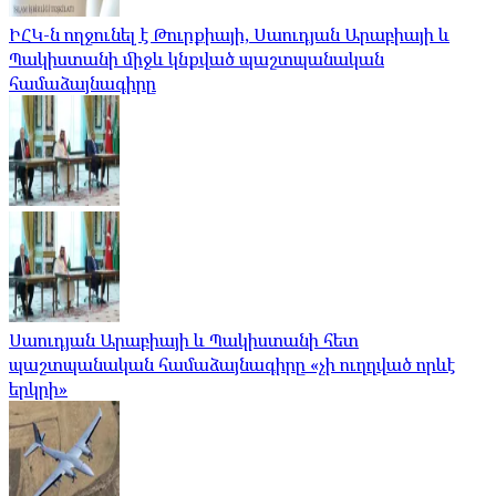
ԻՀԿ-ն ողջունել է Թուրքիայի, Սաուդյան Արաբիայի և
Պակիստանի միջև կնքված պաշտպանական
համաձայնագիրը
Սաուդյան Արաբիայի և Պակիստանի հետ
պաշտպանական համաձայնագիրը «չի ուղղված որևէ
երկրի»