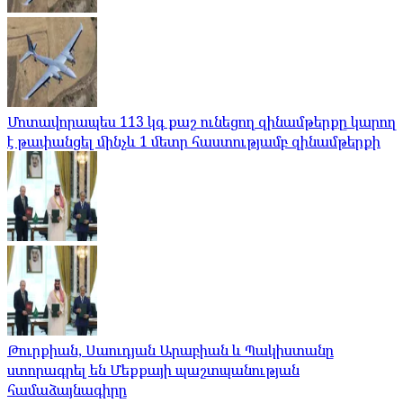
Մոտավորապես 113 կգ քաշ ունեցող զինամթերքը կարող
է թափանցել մինչև 1 մետր հաստությամբ զինամթերքի
Թուրքիան, Սաուդյան Արաբիան և Պակիստանը
ստորագրել են Մեքքայի պաշտպանության
համաձայնագիրը