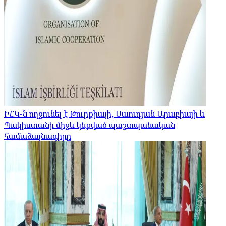
ԻՀԿ-ն ողջունել է Թուրքիայի, Սաուդյան Արաբիայի և
Պակիստանի միջև կնքված պաշտպանական
համաձայնագիրը