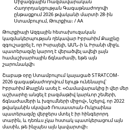
Միջազգային Ռազմավարական
Հաղորդակցության Գագաթնաժողովի
ընթացքում 2026 թվականի մարտի 28-ին
Ստամբուլում, Թուրքիա։ / AA
Թուրքիայի Ազգային հետախուզական
կազմակերպության ղեկավար Իբրահիմ Քալընը
զգուշացրել է, որ Իսրայելի, ԱՄՆ-ի և Իրանի միջև
պատերազմը կարող է վերածվել ավելի լայն
համաշխարհային ճգնաժամի, եթե այն
շարունակվի։
Շաբաթ օրը Ստամբուլում կայացած STRATCOM-
2026 գագաթնաժողովում ելույթ ունենալով՝
Իբրահիմ Քալընն ասել է. «Համավարակից ի վեր մեր
աշխարհը անցել է բազմաթիվ կարևոր շեմերի,
ճգնաժամերի և խզումների միջով», նշելով, որ 2022
թվականին սկսված Ռուսաստան-Ուկրաինա
պատերազմը վերջերս մտել է իր հինգերորդ
տարին, և դեռևս չկա հստակ պատկերացում այն ​​
մասին, թե ինչպես այն կավարտվի։