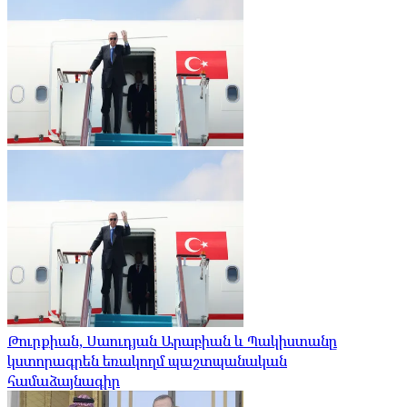
Թուրքիան, Սաուդյան Արաբիան և Պակիստանը
կստորագրեն եռակողմ պաշտպանական
համաձայնագիր