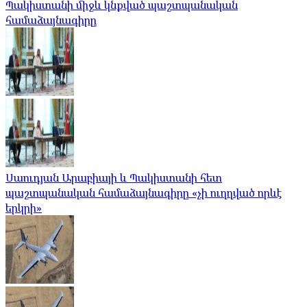
Պակիստանի միջև կնքված պաշտպանական
համաձայնագիրը
Սաուդյան Արաբիայի և Պակիստանի հետ
պաշտպանական համաձայնագիրը «չի ուղղված որևէ
երկրի»