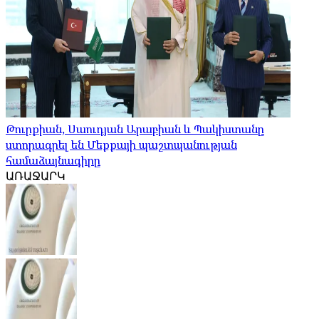
Թուրքիան, Սաուդյան Արաբիան և Պակիստանը
ստորագրել են Մեքքայի պաշտպանության
համաձայնագիրը
ԱՌԱՋԱՐԿ