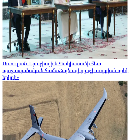
Սաուդյան Արաբիայի և Պակիստանի հետ
պաշտպանական համաձայնագիրը «չի ուղղված որևէ
երկրի»