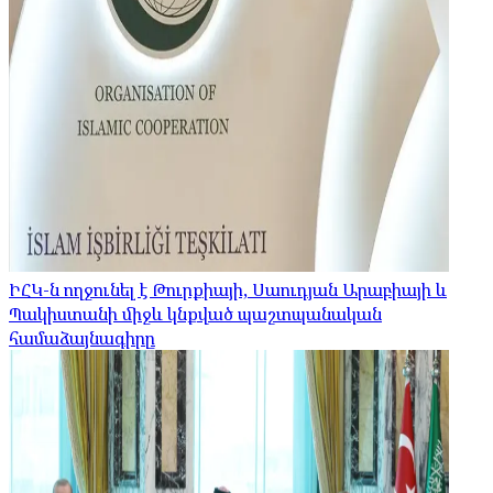
ԻՀԿ-ն ողջունել է Թուրքիայի, Սաուդյան Արաբիայի և
Պակիստանի միջև կնքված պաշտպանական
համաձայնագիրը