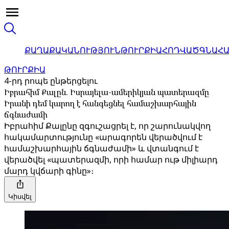
ՔԱՂԱՔԱԿԱՆՈՒԹՅՈՒՆ
ԹՈՒՐՔԻԱ
ՀՈԴՎԱԾ
ԳՆԱՀ
ԹՈՒՐՔԻԱ
4-րդ րոպե ընթերցելու
Իբրահիմ Քալըն. Իսրայելա-ամերիկյան պատերազմը
Իրանի դեմ կարող է հանգեցնել համաշխարհային
ճգնաժամի
Իբրահիմ Քալընը զգուշացրել է, որ շարունակվող
հակամարտությունը «արագորեն վերածվում է
համաշխարհային ճգնաժամի» և վտանգում է
վերածվել «պատերազմի, որի համար ութ միլիարդ
մարդ կվճարի գինը»։
Կիսվել