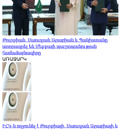
Թուրքիան, Սաուդյան Արաբիան և Պակիստանը
ստորագրել են Մեքքայի պաշտպանության
համաձայնագիրը
ԱՌԱՋԱՐԿ
ԻՀԿ-ն ողջունել է Թուրքիայի, Սաուդյան Արաբիայի և