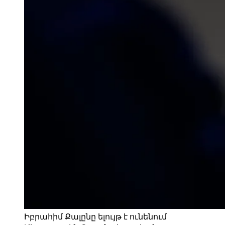
Իբրահիմ Քալընը ելույթ է ունենում