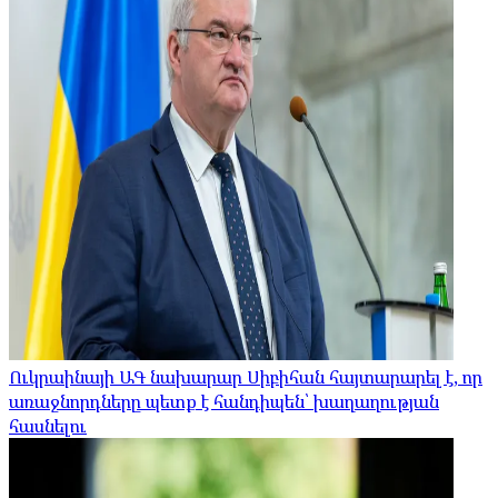
Ուկրաինայի ԱԳ նախարար Սիբիհան հայտարարել է, որ
առաջնորդները պետք է հանդիպեն՝ խաղաղության
հասնելու