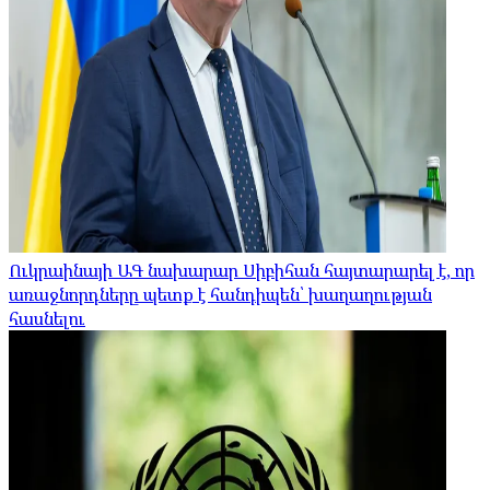
Ուկրաինայի ԱԳ նախարար Սիբիհան հայտարարել է, որ
առաջնորդները պետք է հանդիպեն՝ խաղաղության
հասնելու