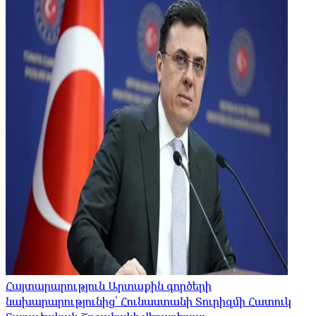
Հայտարարություն Արտաքին գործերի
նախարարությունից՝ Հունաստանի Տուրիզմի Հատուկ