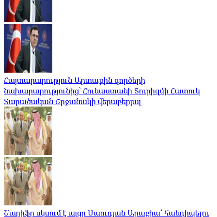
Հայտարարություն Արտաքին գործերի
նախարարությունից՝ Հունաստանի Տուրիզմի Հատուկ
Տարածական Շրջանակի վերաբերյալ
Շարիֆը սկսում է այցը Սաուդյան Արաբիա՝ հանդիպելու