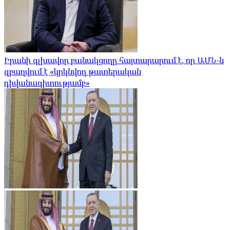
Իրանի գլխավոր բանակցողը հայտարարում է, որ ԱՄՆ-ն
զբաղվում է «կրկնվող թատերական
դիվանագիտությամբ»