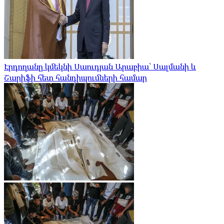
Էրդողանը կմեկնի Սաուդյան Արաբիա՝ Սալմանի և
Շարիֆի հետ հանդիպումների համար