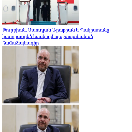
Թուրքիան, Սաուդյան Արաբիան և Պակիստանը
կստորագրեն եռակողմ պաշտպանական
համաձայնագիր