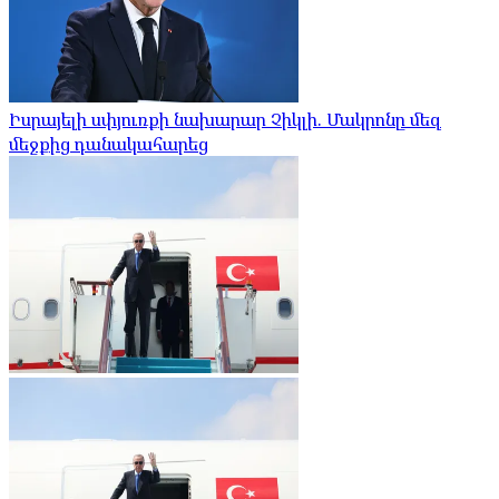
Իսրայելի սփյուռքի նախարար Չիկլի. Մակրոնը մեզ
մեջքից դանակահարեց