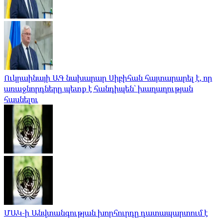
Ուկրաինայի ԱԳ նախարար Սիբիհան հայտարարել է, որ
առաջնորդները պետք է հանդիպեն՝ խաղաղության
հասնելու
ՄԱԿ-ի Անվտանգության խորհուրդը դատապարտում է