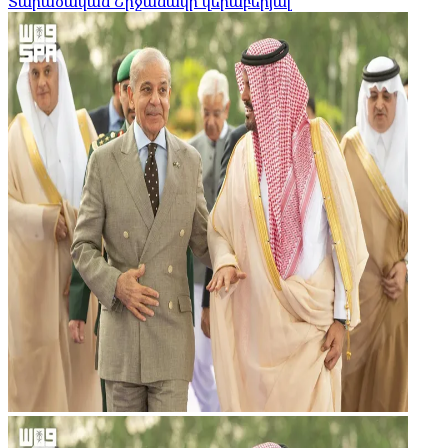
Տարածական Շրջանակի վերաբերյալ