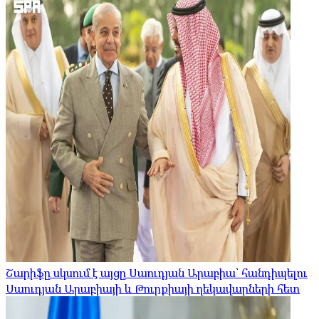
Շարիֆը սկսում է այցը Սաուդյան Արաբիա՝ հանդիպելու
Սաուդյան Արաբիայի և Թուրքիայի ղեկավարների հետ