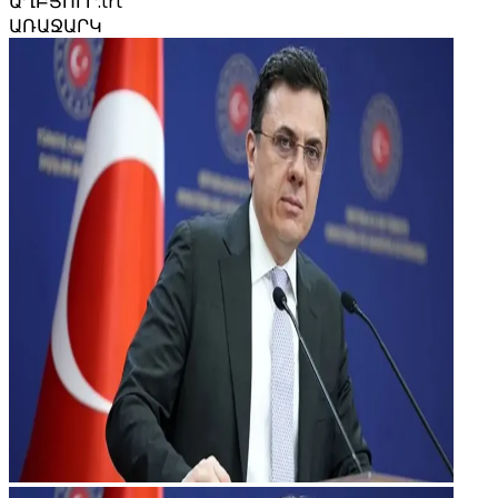
ԱՂԲՅՈՒՐ
:
trt
ԱՌԱՋԱՐԿ