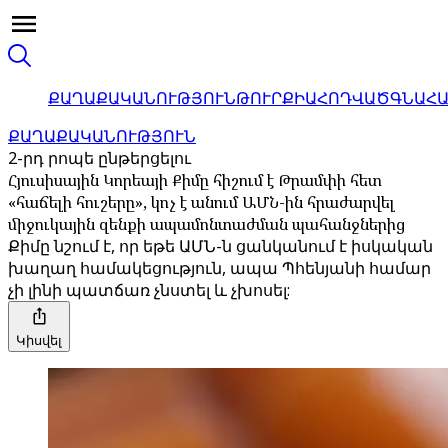
ՔԱՂԱՔԱԿԱՆՈՒԹՅՈՒՆ
ԹՈՒՐՔԻԱ
ՀՈԴՎԱԾ
ԳՆԱՀ
ՔԱՂԱՔԱԿԱՆՈՒԹՅՈՒՆ
2-րդ րոպե ընթերցելու
Հյուսիսային Կորեայի Քիմը հիշում է Թրամփի հետ
«հաճելի հուշերը», կոչ է անում ԱՄՆ-ին հրաժարվել
միջուկային զենքի ապամոնտաժման պահանջներից
Քիմը նշում է, որ եթե ԱՄՆ-ն ցանկանում է իսկական
խաղաղ համակեցություն, ապա Պհենյանի համար
չի լինի պատճառ չնստել և չխոսել:
Կիսվել