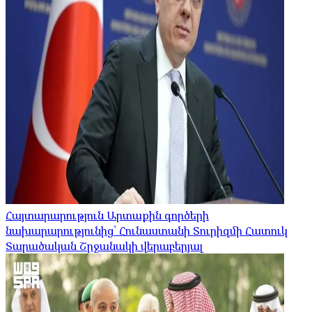
Հայտարարություն Արտաքին գործերի
նախարարությունից՝ Հունաստանի Տուրիզմի Հատուկ
Տարածական Շրջանակի վերաբերյալ