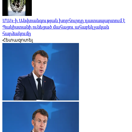
ՄԱԿ-ի Անվտանգության խորհուրդը դատապարտում է
Պակիստանի ունեցած մահացու ահաբեկչական
հարձակումը
Հետազոտել