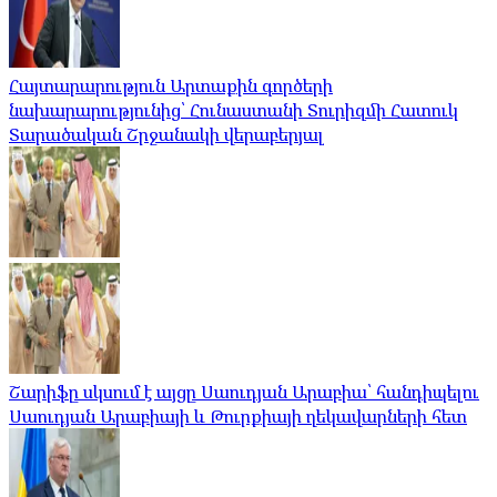
Հայտարարություն Արտաքին գործերի
նախարարությունից՝ Հունաստանի Տուրիզմի Հատուկ
Տարածական Շրջանակի վերաբերյալ
Շարիֆը սկսում է այցը Սաուդյան Արաբիա՝ հանդիպելու
Սաուդյան Արաբիայի և Թուրքիայի ղեկավարների հետ