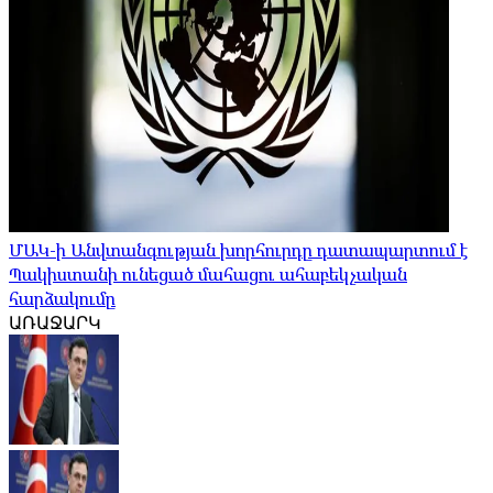
ՄԱԿ-ի Անվտանգության խորհուրդը դատապարտում է
Պակիստանի ունեցած մահացու ահաբեկչական
հարձակումը
ԱՌԱՋԱՐԿ