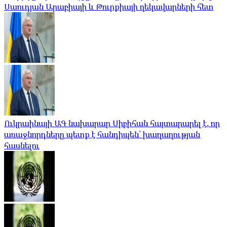
Սաուդյան Արաբիայի և Թուրքիայի ղեկավարների հետ
Ուկրաինայի ԱԳ նախարար Սիբիհան հայտարարել է, որ
առաջնորդները պետք է հանդիպեն՝ խաղաղության
հասնելու