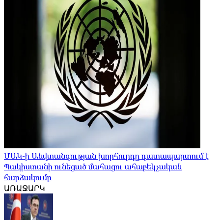
ՄԱԿ-ի Անվտանգության խորհուրդը դատապարտում է
Պակիստանի ունեցած մահացու ահաբեկչական
հարձակումը
ԱՌԱՋԱՐԿ