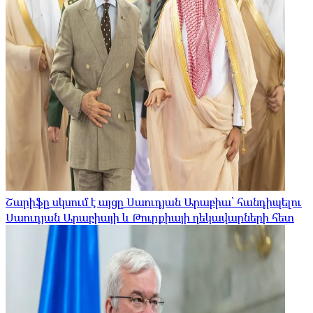
Շարիֆը սկսում է այցը Սաուդյան Արաբիա՝ հանդիպելու
Սաուդյան Արաբիայի և Թուրքիայի ղեկավարների հետ