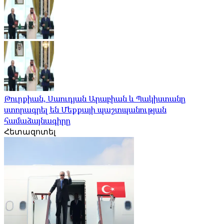
Թուրքիան, Սաուդյան Արաբիան և Պակիստանը
ստորագրել են Մեքքայի պաշտպանության
համաձայնագիրը
Հետազոտել