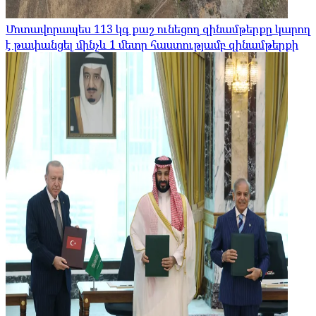
Մոտավորապես 113 կգ քաշ ունեցող զինամթերքը կարող
է թափանցել մինչև 1 մետր հաստությամբ զինամթերքի