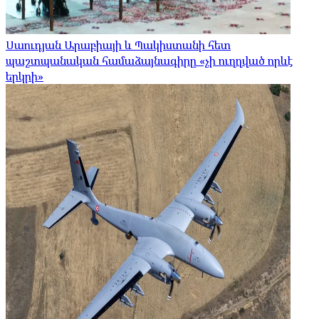
Սաուդյան Արաբիայի և Պակիստանի հետ
պաշտպանական համաձայնագիրը «չի ուղղված որևէ
երկրի»