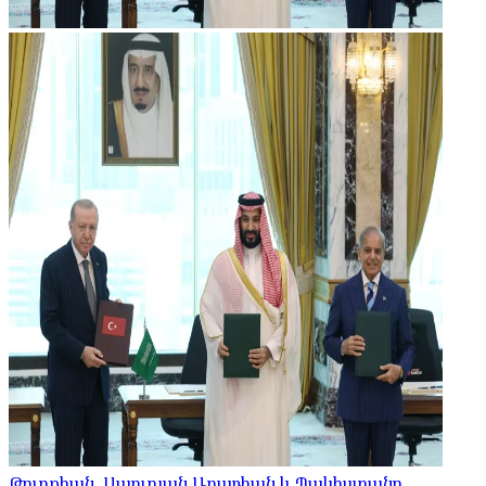
Թուրքիան, Սաուդյան Արաբիան և Պակիստանը