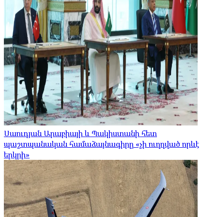
Սաուդյան Արաբիայի և Պակիստանի հետ
պաշտպանական համաձայնագիրը «չի ուղղված որևէ
երկրի»