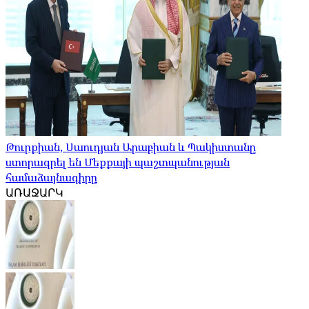
Թուրքիան, Սաուդյան Արաբիան և Պակիստանը
ստորագրել են Մեքքայի պաշտպանության
համաձայնագիրը
ԱՌԱՋԱՐԿ