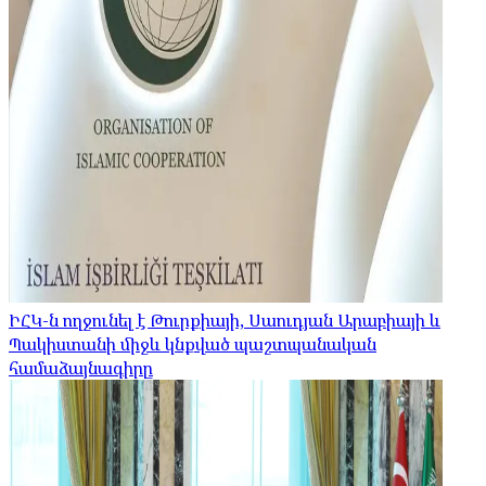
ԻՀԿ-ն ողջունել է Թուրքիայի, Սաուդյան Արաբիայի և
Պակիստանի միջև կնքված պաշտպանական
համաձայնագիրը