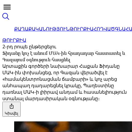
ՔԱՂԱՔԱԿԱՆՈՒԹՅՈՒՆ
ԹՈՒՐՔԻԱ
ՀՈԴՎԱԾ
ԳՆԱՀ
ԹՈՒՐՔԻԱ
2-րդ րոպե ընթերցելու
Ֆիդանը կոչ է անում ՄԱԿ-ին հրադադար հաստատել և
Գազայում օգնություն հասցնել
Արտաքին գործերի նախարար Հաքան Ֆիդանը
ՄԱԿ-ին փոխանցեց, որ Գազան վերածվել է
«համակենտրոնացման ճամբարի» և կոչ արեց
անհապաղ դադարեցնել կրակը, Պաղեստինը
դառնալ ՄԱԿ-ի լիիրավ անդամ և հասանելիություն
ստանալ մարդասիրական օգնությանը։
Կիսվել