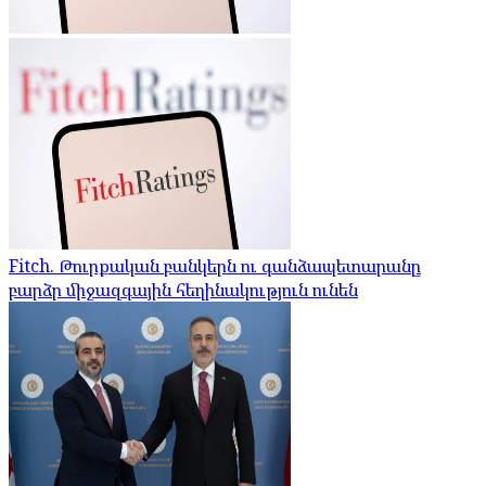
Fitch. Թուրքական բանկերն ու գանձապետարանը
բարձր միջազգային հեղինակություն ունեն