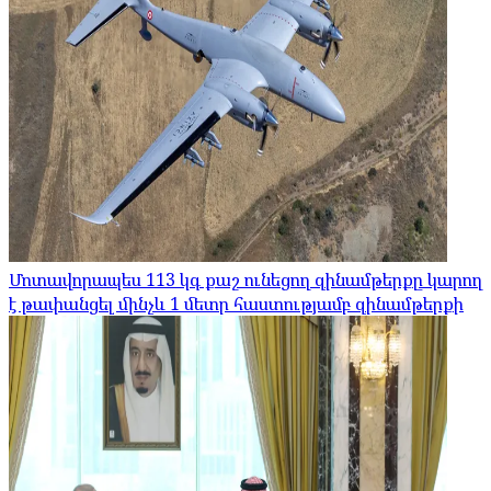
Մոտավորապես 113 կգ քաշ ունեցող զինամթերքը կարող
է թափանցել մինչև 1 մետր հաստությամբ զինամթերքի