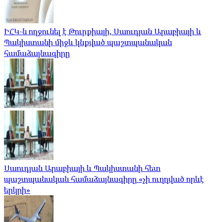
ԻՀԿ-ն ողջունել է Թուրքիայի, Սաուդյան Արաբիայի և
Պակիստանի միջև կնքված պաշտպանական
համաձայնագիրը
Սաուդյան Արաբիայի և Պակիստանի հետ
պաշտպանական համաձայնագիրը «չի ուղղված որևէ
երկրի»