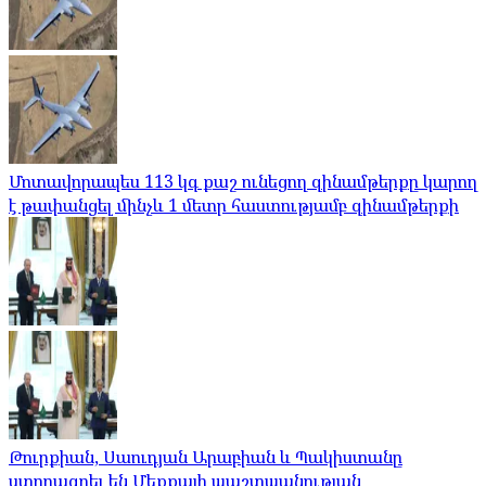
Մոտավորապես 113 կգ քաշ ունեցող զինամթերքը կարող
է թափանցել մինչև 1 մետր հաստությամբ զինամթերքի
Թուրքիան, Սաուդյան Արաբիան և Պակիստանը
ստորագրել են Մեքքայի պաշտպանության