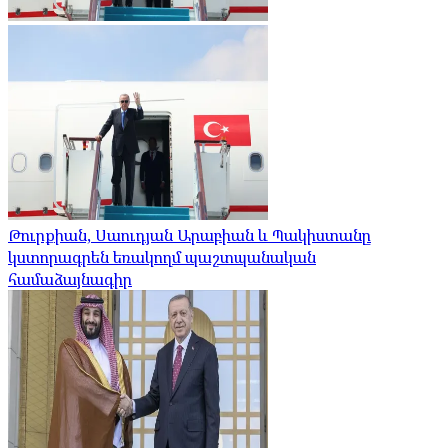
Թուրքիան, Սաուդյան Արաբիան և Պակիստանը
կստորագրեն եռակողմ պաշտպանական
համաձայնագիր