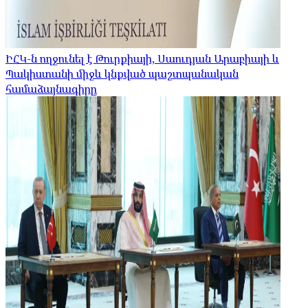
ԻՀԿ-ն ողջունել է Թուրքիայի, Սաուդյան Արաբիայի և
Պակիստանի միջև կնքված պաշտպանական
համաձայնագիրը