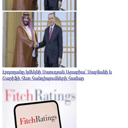
Էրդողանը կմեկնի Սաուդյան Արաբիա՝ Սալմանի և
Շարիֆի հետ հանդիպումների համար