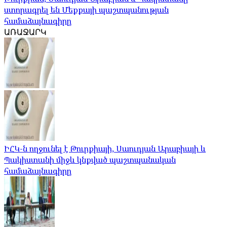
ստորագրել են Մեքքայի պաշտպանության
համաձայնագիրը
ԱՌԱՋԱՐԿ
ԻՀԿ-ն ողջունել է Թուրքիայի, Սաուդյան Արաբիայի և
Պակիստանի միջև կնքված պաշտպանական
համաձայնագիրը