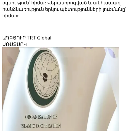
օգնություն՝ հիմա։ Վերանորոգված և անհապաղ
հանձնառություն երկու պետությունների լուծմանը՝
հիմա»։
ԱՂԲՅՈՒՐ
:
TRT Global
ԱՌԱՋԱՐԿ