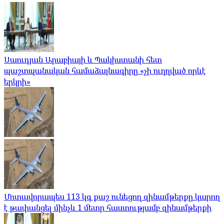
Սաուդյան Արաբիայի և Պակիստանի հետ
պաշտպանական համաձայնագիրը «չի ուղղված որևէ
երկրի»
Մոտավորապես 113 կգ քաշ ունեցող զինամթերքը կարող
է թափանցել մինչև 1 մետր հաստությամբ զինամթերքի