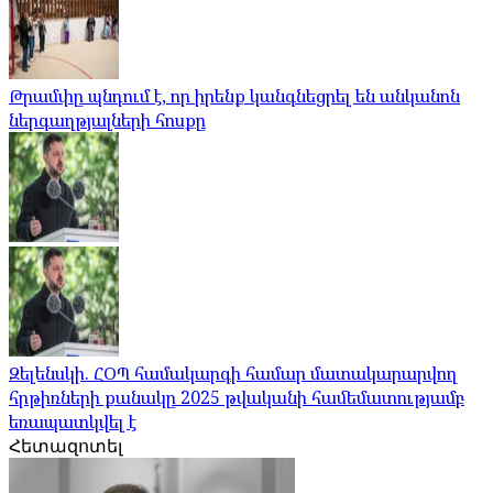
Թրամփը պնդում է, որ իրենք կանգնեցրել են անկանոն
ներգաղթյալների հոսքը
Զելենսկի. ՀՕՊ համակարգի համար մատակարարվող
հրթիռների քանակը 2025 թվականի համեմատությամբ
եռապատկվել է
Հետազոտել