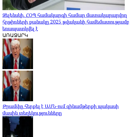
Զելենսկի. ՀՕՊ համակարգի համար մատակարարվող
հրթիռների քանակը 2025 թվականի համեմատությամբ
եռապատկվել է
ԱՌԱՋԱՐԿ
Թրամփը հերքել է ԱՄՆ-ում զինամթերքի պակասի
մասին տեղեկությունները