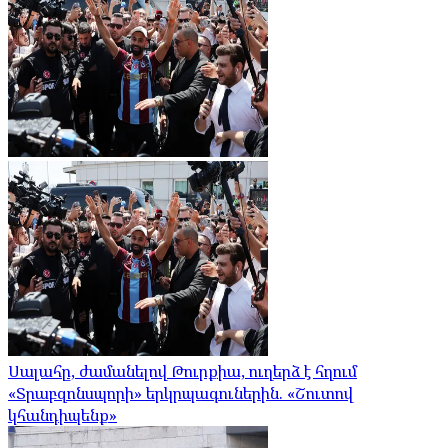
Սալահը, ժամանելով Թուրքիա, ուղերձ է հղում
«Տրաբզոնսպորի» երկրպագուներին. «Շուտով
կհանդիպենք»