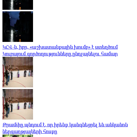
ԿՀՎ-ն, իբր, «աշխատանքային խումբ» է ստեղծում
Կուբայում գործողությունները ընդլայնելու համար
Թրամփը պնդում է, որ իրենք կանգնեցրել են անկանոն
ներգաղթյալների հոսքը