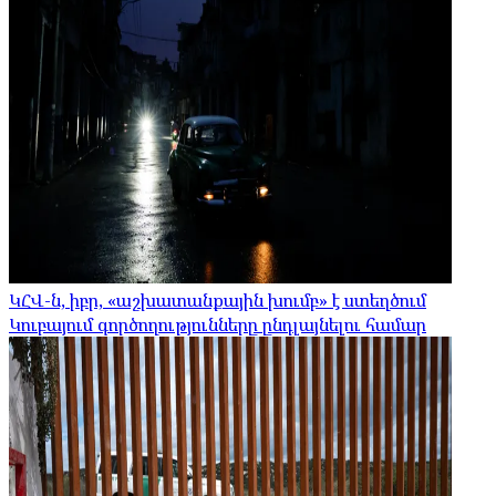
ԿՀՎ-ն, իբր, «աշխատանքային խումբ» է ստեղծում
Կուբայում գործողությունները ընդլայնելու համար