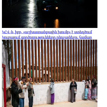
ԿՀՎ-ն, իբր, «աշխատանքային խումբ» է ստեղծում
Կուբայում գործողությունները ընդլայնելու համար