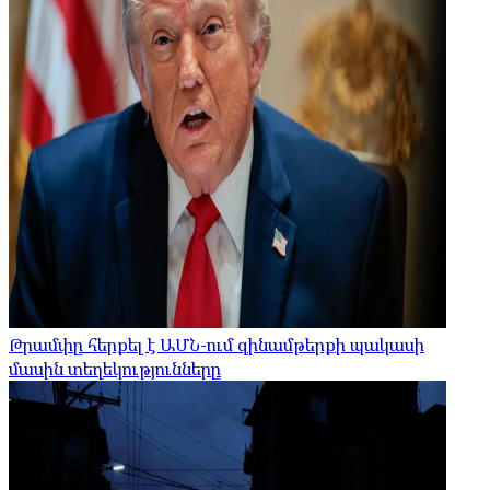
Թրամփը հերքել է ԱՄՆ-ում զինամթերքի պակասի
մասին տեղեկությունները