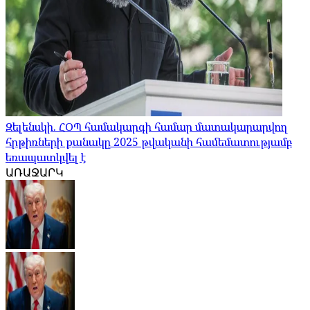
Զելենսկի. ՀՕՊ համակարգի համար մատակարարվող
հրթիռների քանակը 2025 թվականի համեմատությամբ
եռապատկվել է
ԱՌԱՋԱՐԿ