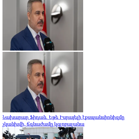
Նախարար Ֆիդան. Եթե Իսրայելի էքսպանսիոնիզմը
չկանխվի, ճգնաժամը կգլոբալանա