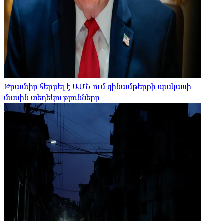
Թրամփը հերքել է ԱՄՆ-ում զինամթերքի պակասի
մասին տեղեկությունները