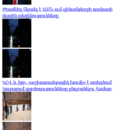
Թրամփը հերքել է ԱՄՆ-ում զինամթերքի պակասի
մասին տեղեկությունները
ԿՀՎ-ն, իբր, «աշխատանքային խումբ» է ստեղծում
Կուբայում գործողությունները ընդլայնելու համար