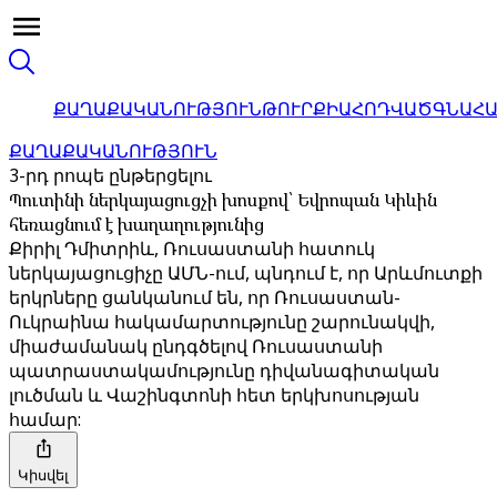
ՔԱՂԱՔԱԿԱՆՈՒԹՅՈՒՆ
ԹՈՒՐՔԻԱ
ՀՈԴՎԱԾ
ԳՆԱՀ
ՔԱՂԱՔԱԿԱՆՈՒԹՅՈՒՆ
3-րդ րոպե ընթերցելու
Պուտինի ներկայացուցչի խոսքով՝ Եվրոպան Կիևին
հեռացնում է խաղաղությունից
Քիրիլ Դմիտրիև, Ռուսաստանի հատուկ
ներկայացուցիչը ԱՄՆ-ում, պնդում է, որ Արևմուտքի
երկրները ցանկանում են, որ Ռուսաստան-
Ուկրաինա հակամարտությունը շարունակվի,
միաժամանակ ընդգծելով Ռուսաստանի
պատրաստակամությունը դիվանագիտական
լուծման և Վաշինգտոնի հետ երկխոսության
համար:
Կիսվել