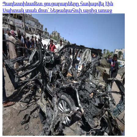
Պաղեստինամետ ցուցարարները հավաքվել էին
Սպիտակ տան մոտ՝ Նեթանյահուի այցից առաջ