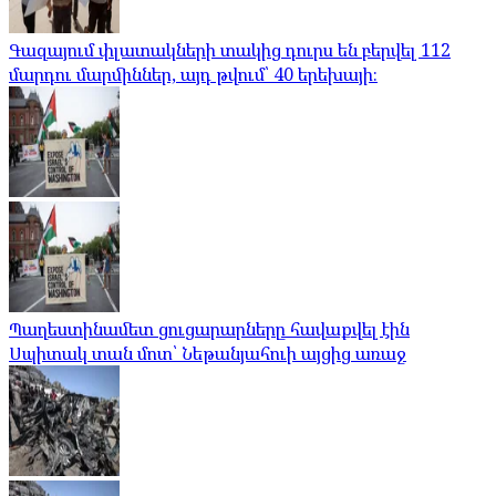
Գազայում փլատակների տակից դուրս են բերվել 112
մարդու մարմիններ, այդ թվում՝ 40 երեխայի։
Պաղեստինամետ ցուցարարները հավաքվել էին
Սպիտակ տան մոտ՝ Նեթանյահուի այցից առաջ