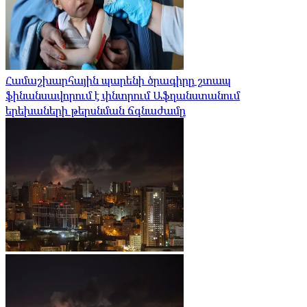
Համաշխարհային պարենի ծրագիրը շտապ
ֆինանսավորում է փնտրում Աֆղանստանում
երեխաների թերսնման ճգնաժամը