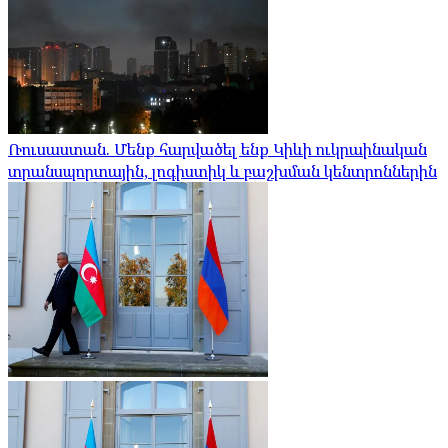
Ռուսաստան. Մենք հարվածել ենք Կիևի ուկրաինական
տրանսպորտային, լոգիստիկ և բաշխման կենտրոններին