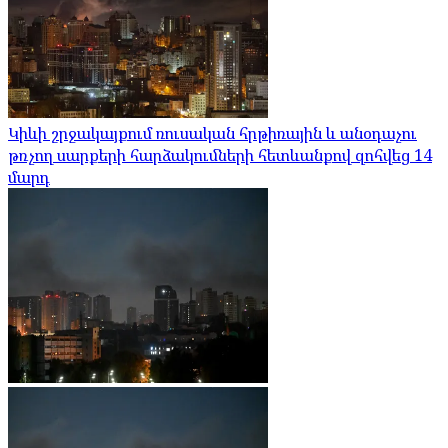
Կիևի շրջակայքում ռուսական հրթիռային և անօդաչու
թռչող սարքերի հարձակումների հետևանքով զոհվեց 14
մարդ