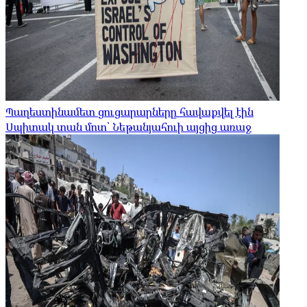
Պաղեստինամետ ցուցարարները հավաքվել էին
Սպիտակ տան մոտ՝ Նեթանյահուի այցից առաջ