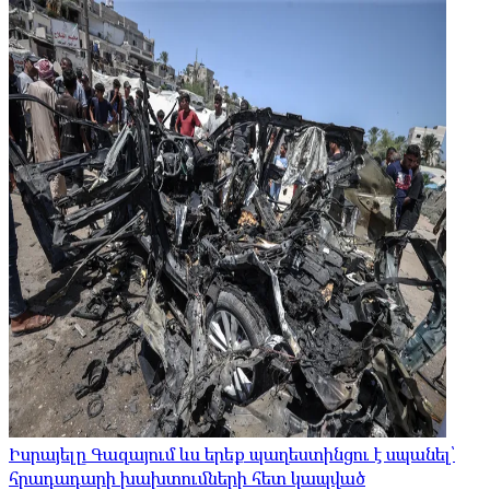
Իսրայելը Գազայում ևս երեք պաղեստինցու է սպանել՝
հրադադարի խախտումների հետ կապված