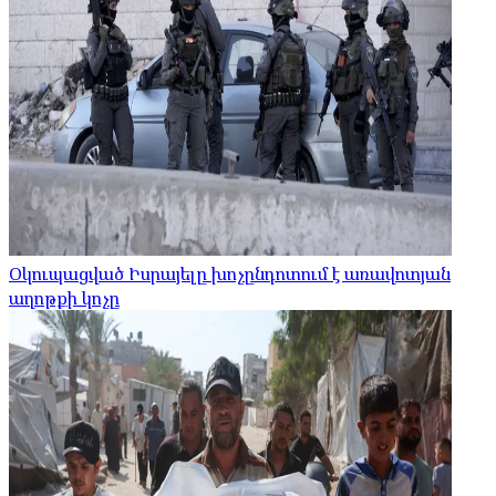
Օկուպացված Իսրայելը խոչընդոտում է առավոտյան
աղոթքի կոչը