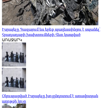
Իսրայելը Գազայում ևս երեք պաղեստինցու է սպանել՝
հրադադարի խախտումների հետ կապված
ԱՌԱՋԱՐԿ
Օկուպացված Իսրայելը խոչընդոտում է առավոտյան
աղոթքի կոչը