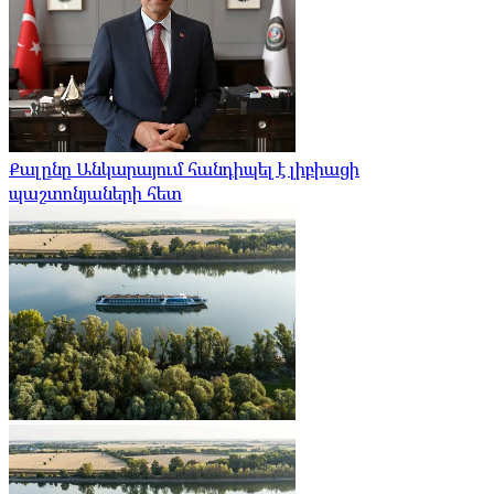
Քալընը Անկարայում հանդիպել է լիբիացի
պաշտոնյաների հետ