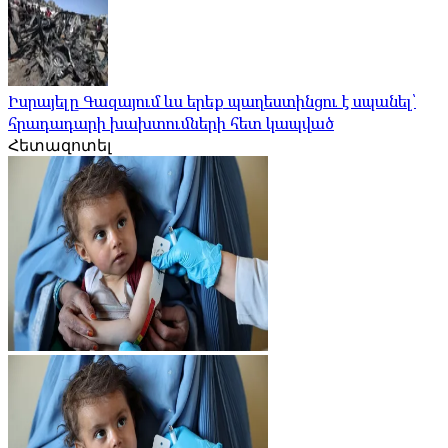
Իսրայելը Գազայում ևս երեք պաղեստինցու է սպանել՝
հրադադարի խախտումների հետ կապված
Հետազոտել