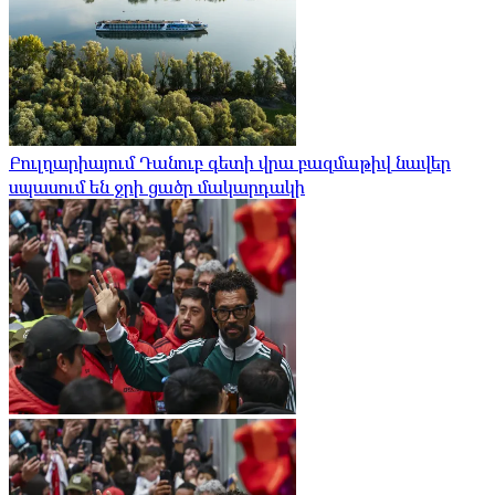
Բուլղարիայում Դանուբ գետի վրա բազմաթիվ նավեր
սպասում են ջրի ցածր մակարդակի