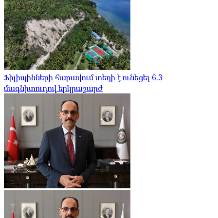
Ֆիլիպինների հարավում տեղի է ունեցել 6.3
մագնիտուդով երկրաշարժ