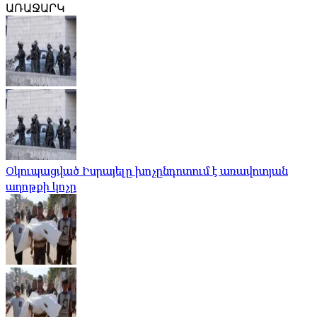
ԱՌԱՋԱՐԿ
Օկուպացված Իսրայելը խոչընդոտում է առավոտյան
աղոթքի կոչը