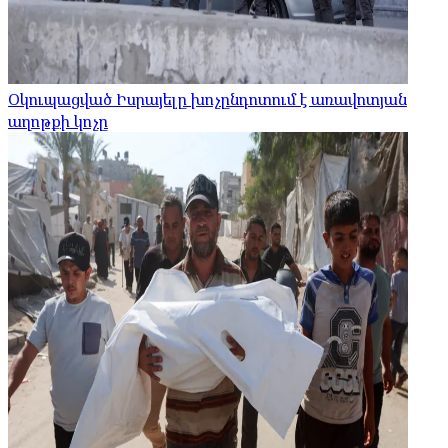
Օկուպացված Իսրայելը խոչընդոտում է առավոտյան
աղոթքի կոչը