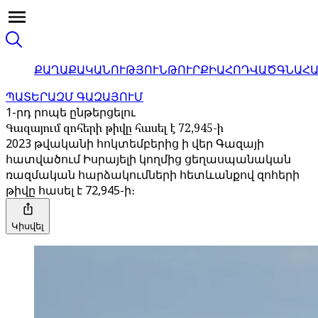
ՔԱՂԱՔԱԿԱՆՈՒԹՅՈՒՆ
ԹՈՒՐՔԻԱ
ՀՈԴՎԱԾ
ԳՆԱՀ
ՊԱՏԵՐԱԶՄ ԳԱԶԱՅՈՒՄ
1-րդ րոպե ընթերցելու
Գազայում զոհերի թիվը հասել է 72,945-ի
2023 թվականի հոկտեմբերից ի վեր Գազայի
հատվածում Իսրայելի կողմից ցեղասպանական
ռազմական հարձակումների հետևանքով զոհերի
թիվը հասել է 72,945-ի։
Կիսվել