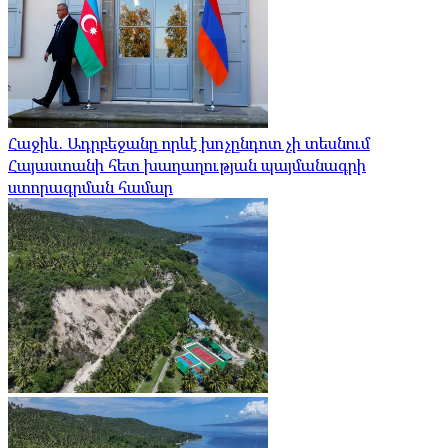
Հաջիև. Ադրբեջանը որևէ խոչընդոտ չի տեսնում
Հայաստանի հետ խաղաղության պայմանագրի
ստորագրման համար