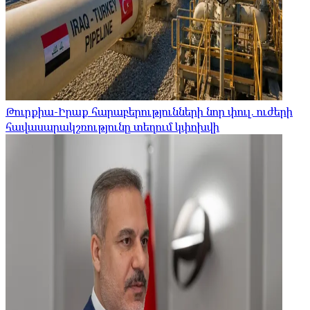
Թուրքիա-Իրաք հարաբերությունների նոր փուլ. ուժերի
հավասարակշռությունը տեղում կփոխվի