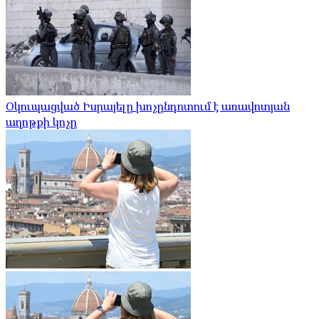
Օկուպացված Իսրայելը խոչընդոտում է առավոտյան
աղոթքի կոչը