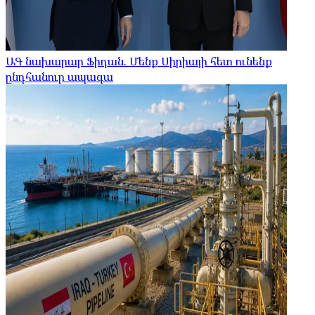
ԱԳ նախարար Ֆիդան. Մենք Սիրիայի հետ ունենք
ընդհանուր ապագա