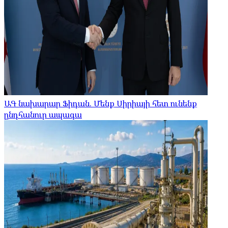
ԱԳ նախարար Ֆիդան. Մենք Սիրիայի հետ ունենք
ընդհանուր ապագա