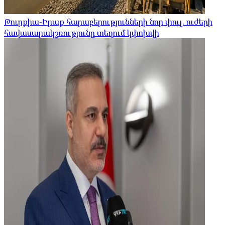
Թուրքիա-Իրաք հարաբերությունների նոր փուլ. ուժերի
հավասարակշռությունը տեղում կփոխվի