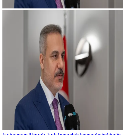
Նախարար Ֆիդան. Եթե Իսրայելի էքսպանսիոնիզմը