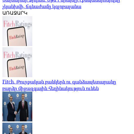
չկանխվի, ճգնաժամը կգլոբալանա
ԱՌԱՋԱՐԿ
Fitch. Թուրքական բանկերն ու գանձապետարանը
բարձր միջազգային հեղինակություն ունեն