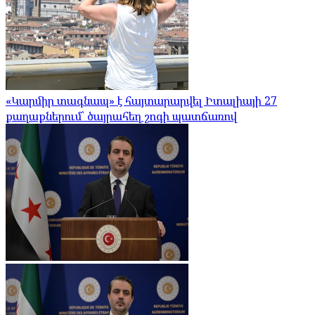
«Կարմիր տագնապ» է հայտարարվել Իտալիայի 27
քաղաքներում՝ ծայրահեղ շոգի պատճառով