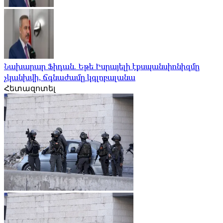
Նախարար Ֆիդան. Եթե Իսրայելի էքսպանսիոնիզմը
չկանխվի, ճգնաժամը կգլոբալանա
Հետազոտել