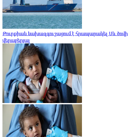
Թուրքիան նախազգուշացում է հրապարակել Սև ծովի
վերաբերյալ