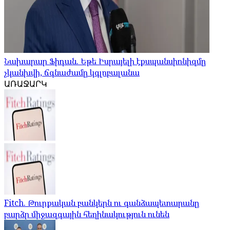
Նախարար Ֆիդան. Եթե Իսրայելի էքսպանսիոնիզմը
չկանխվի, ճգնաժամը կգլոբալանա
ԱՌԱՋԱՐԿ
Fitch. Թուրքական բանկերն ու գանձապետարանը
բարձր միջազգային հեղինակություն ունեն