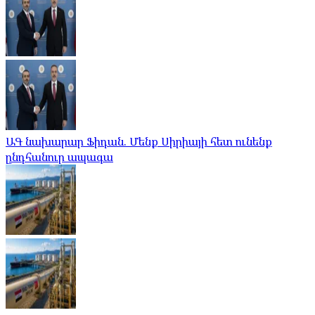
ԱԳ նախարար Ֆիդան. Մենք Սիրիայի հետ ունենք
ընդհանուր ապագա