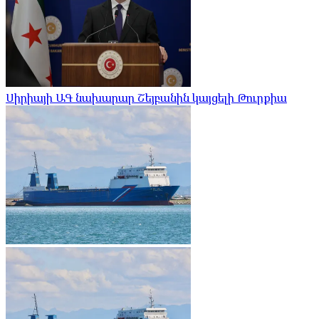
Սիրիայի ԱԳ նախարար Շեյբանին կայցելի Թուրքիա