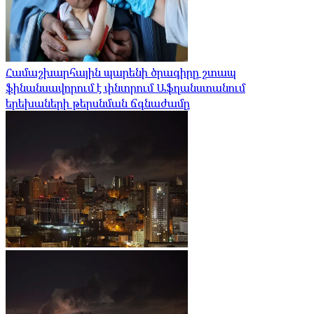
Համաշխարհային պարենի ծրագիրը շտապ
ֆինանսավորում է փնտրում Աֆղանստանում
երեխաների թերսնման ճգնաժամը