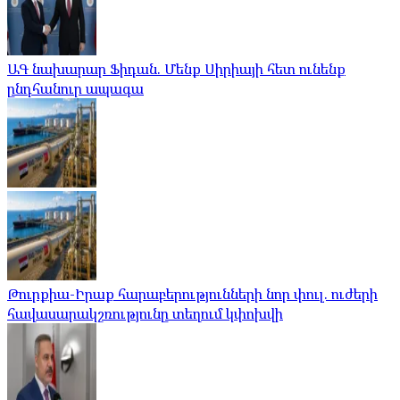
ԱԳ նախարար Ֆիդան. Մենք Սիրիայի հետ ունենք
ընդհանուր ապագա
Թուրքիա-Իրաք հարաբերությունների նոր փուլ. ուժերի
հավասարակշռությունը տեղում կփոխվի