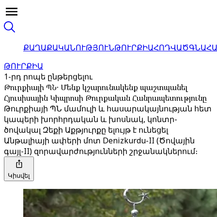
ՔԱՂԱՔԱԿԱՆՈՒԹՅՈՒՆ
ԹՈՒՐՔԻԱ
ՀՈԴՎԱԾ
ԳՆԱՀ
ԹՈՒՐՔԻԱ
1-րդ րոպե ընթերցելու
Թուրքիայի ՊՆ․ Մենք կշարունակենք պաշտպանել
Հյուսիսային Կիպրոսի Թուրքական Հանրապետությունը
Թուրքիայի ՊՆ մամուլի և հասարակայնության հետ
կապերի խորհրդական և խոսնակ, կոնտր-
ծովակալ Զեքի Աքթյուրքը ելույթ է ունեցել
Անթալիայի ափերի մոտ Denizkurdu-II (Ծովային
գայլ-II) զորավարժությունների շրջանակներում։
Կիսվել