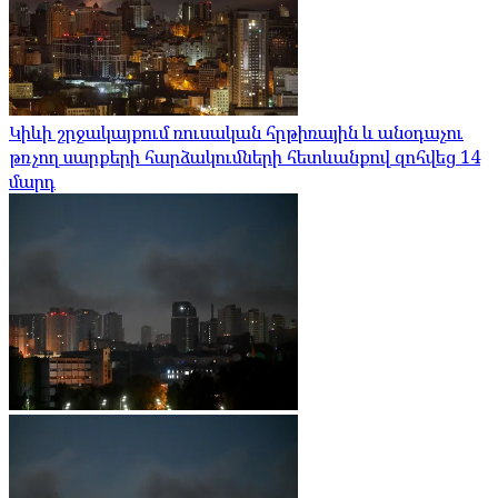
Կիևի շրջակայքում ռուսական հրթիռային և անօդաչու
թռչող սարքերի հարձակումների հետևանքով զոհվեց 14
մարդ