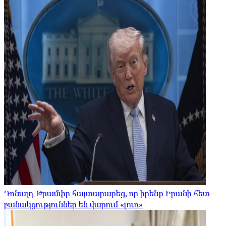
Դոնալդ Թրամփը հայտարարեց, որ իրենք Իրանի հետ
բանակցություններ են վարում «լուռ»