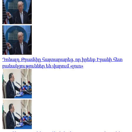
Դոնալդ Թրամփը հայտարարեց, որ իրենք Իրանի հետ
բանակցություններ են վարում «լուռ»