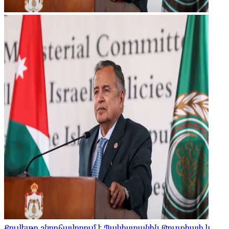
Քուվեյթը շնորհավորում է Պակիստանին Թուրքիայի և