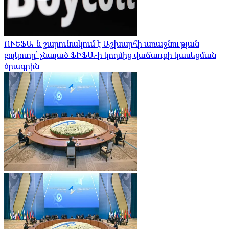
ՈՒԵՖԱ-ն շարունակում է Աշխարհի առաջնության
բոյկոտը՝ չնայած ՖԻՖԱ-ի կողմից վաճառքի կասեցման
ծրագրին