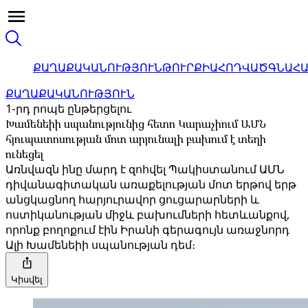
ՔԱՂԱՔԱԿԱՆՈՒԹՅՈՒՆ
ԹՈՒՐՔԻԱ
ՀՈԴՎԱԾ
ԳՆԱՀ
ՔԱՂԱՔԱԿԱՆՈՒԹՅՈՒՆ
1-րդ րոպե ընթերցելու
Խամենեիի սպանությունից հետո Կարաչիում ԱՄՆ
հյուպատոսության մոտ արյունալի բախում է տեղի
ունեցել
Առնվազն ինը մարդ է զոհվել Պակիստանում ԱՄՆ
դիվանագիտական ​​​​առաքելության մոտ երթով երթ
անցկացնող հարյուրավոր ցուցարարների և
ոստիկանության միջև բախումների հետևանքով,
որոնք բողոքում էին Իրանի գերագույն առաջնորդ
Ալի Խամենեիի սպանության դեմ։
Կիսվել