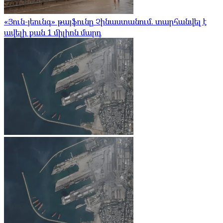
«Յուն-յեունգ» թայֆունը Չինաստանում. տարհանվել է
ավելի քան 1 միլիոն մարդ