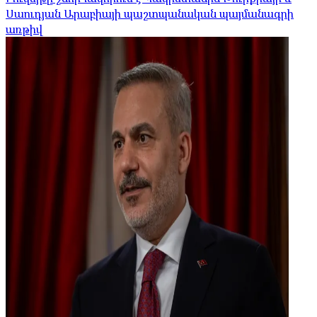
Սաուդյան Արաբիայի պաշտպանական պայմանագրի
առթիվ