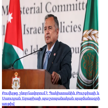
Քուվեյթը շնորհավորում է Պակիստանին Թուրքիայի և
Սաուդյան Արաբիայի պաշտպանական պայմանագրի
առթիվ