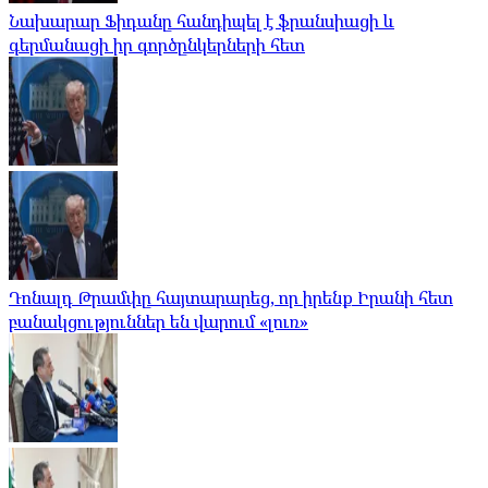
Նախարար Ֆիդանը հանդիպել է ֆրանսիացի և
գերմանացի իր գործընկերների հետ
Դոնալդ Թրամփը հայտարարեց, որ իրենք Իրանի հետ
բանակցություններ են վարում «լուռ»