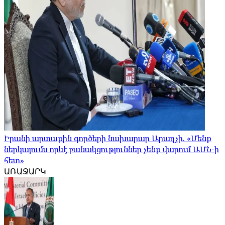
Իրանի արտաքին գործերի նախարար Արաղչի. «Մենք
ներկայումս որևէ բանակցություններ չենք վարում ԱՄՆ-ի
հետ»
ԱՌԱՋԱՐԿ