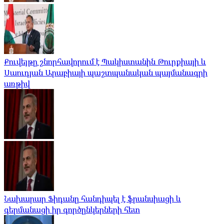
Քուվեյթը շնորհավորում է Պակիստանին Թուրքիայի և
Սաուդյան Արաբիայի պաշտպանական պայմանագրի
առթիվ
Նախարար Ֆիդանը հանդիպել է ֆրանսիացի և
գերմանացի իր գործընկերների հետ