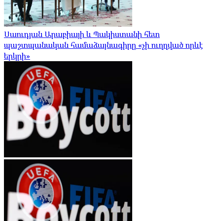
Սաուդյան Արաբիայի և Պակիստանի հետ
պաշտպանական համաձայնագիրը «չի ուղղված որևէ
երկրի»