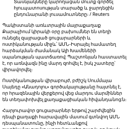
Տասնյակները կարողացան մուտք գործել
հյուպատոսության տարածք և ջարդեցին
ընդունարանի լուսամուտները։ / Reuters
Պակիստանի առևտրային մայրաքաղաք
Քարաչիում կիրակի օրը բախումներ են տեղի
ունեցել զայրացած ցուցարարների և
ոստիկանության միջև՝ ԱՄՆ-Իսրայել համատեղ
հարձակման ժամանակ Ալի Խամենեիի
սպանության պատճառով: Պաշտոնյան հաստատել
է, որ առնվազն ինը մարդ զոհվել է, իսկ շատերը՝
վիրավորվել։
Ոստիկանության վիրաբույժ, բժիշկ Սումմայա
Սայեդը «Անադոլու» գործակալությանը հայտնել է,
որ հրազենային վերքերով վեց մարդու մարմիններ
են տեղափոխվել քաղաքացիական հիվանդանոց:ն։
Հարյուրավոր ցուցարարներ երթով շարժվեցին
դեպի քաղաքի հարավային մասում գտնվող ԱՄՆ
դեսպանատունը, ինչի հետևանքով