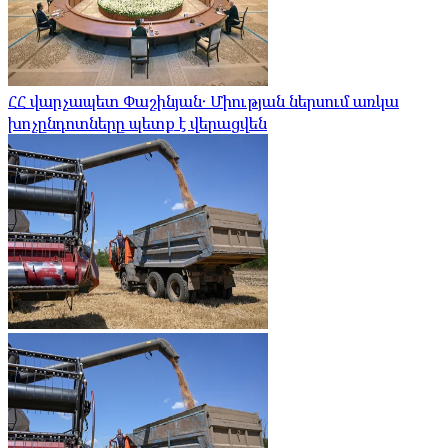
ՀՀ վարչապետ Փաշինյան․ Միության ներսում առկա
խոչընդոտները պետք է վերացվեն