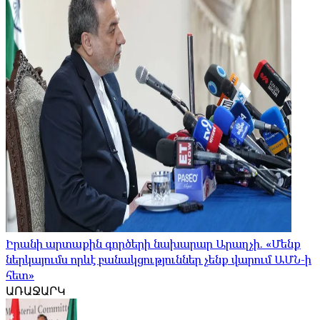
Իրանի արտաքին գործերի նախարար Արաղչի. «Մենք
ներկայումս որևէ բանակցություններ չենք վարում ԱՄՆ-ի
հետ»
ԱՌԱՋԱՐԿ