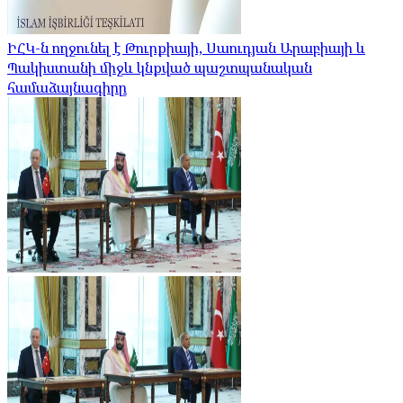
ԻՀԿ-ն ողջունել է Թուրքիայի, Սաուդյան Արաբիայի և
Պակիստանի միջև կնքված պաշտպանական
համաձայնագիրը