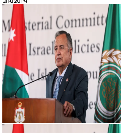
ԱՌԱՋԱՐԿ