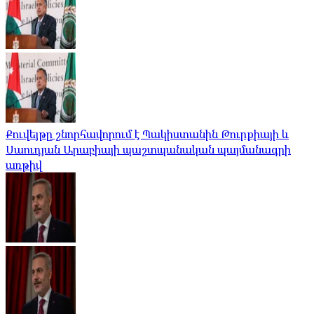
Քուվեյթը շնորհավորում է Պակիստանին Թուրքիայի և
Սաուդյան Արաբիայի պաշտպանական պայմանագրի
առթիվ