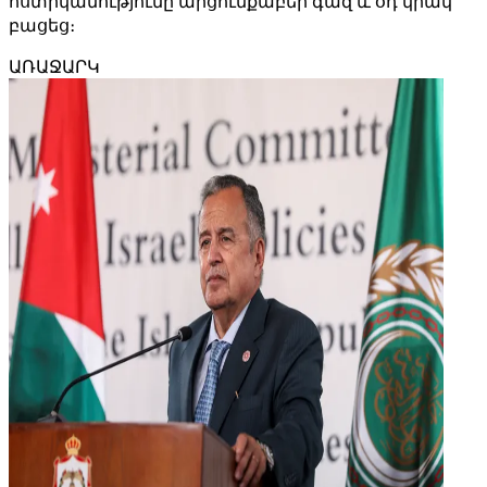
ոստիկանությունը արցունքաբեր գազ և օդ կրակ
բացեց։
ԱՌԱՋԱՐԿ