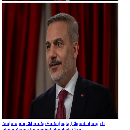
Նախարար Ֆիդանը հանդիպել է ֆրանսիացի և
գերմանացի իր գործընկերների հետ