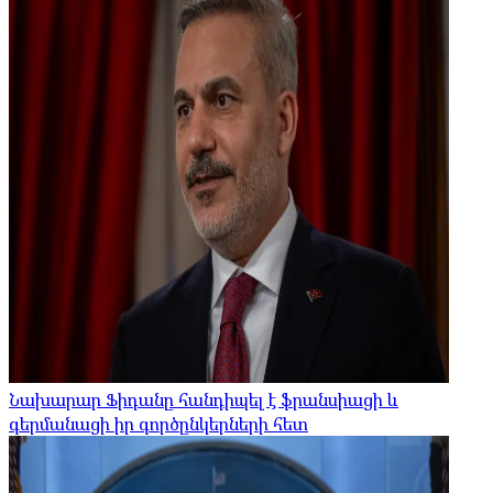
Նախարար Ֆիդանը հանդիպել է ֆրանսիացի և
գերմանացի իր գործընկերների հետ