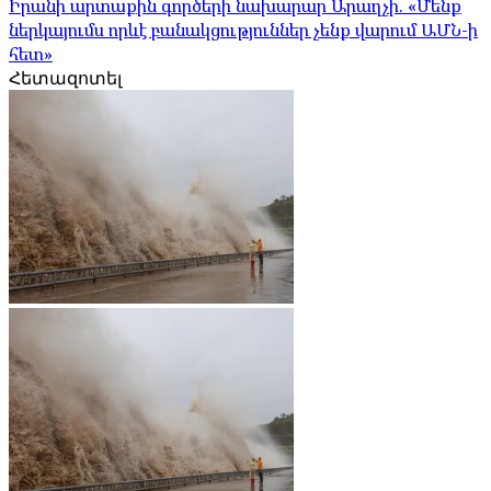
Իրանի արտաքին գործերի նախարար Արաղչի. «Մենք
ներկայումս որևէ բանակցություններ չենք վարում ԱՄՆ-ի
հետ»
Հետազոտել