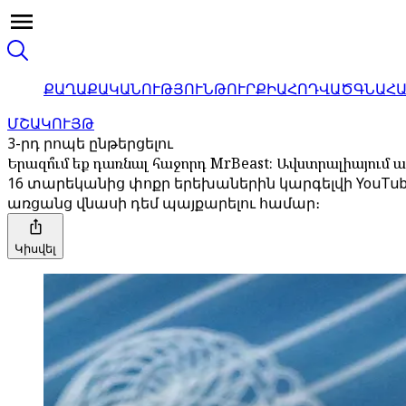
ՔԱՂԱՔԱԿԱՆՈՒԹՅՈՒՆ
ԹՈՒՐՔԻԱ
ՀՈԴՎԱԾ
ԳՆԱՀ
ՄՇԱԿՈՒՅԹ
3-րդ րոպե ընթերցելու
Երազո՞ւմ եք դառնալ հաջորդ MrBeast։ Ավստրալիայում ա
16 տարեկանից փոքր երեխաներին կարգելվի YouTub
առցանց վնասի դեմ պայքարելու համար։
Կիսվել