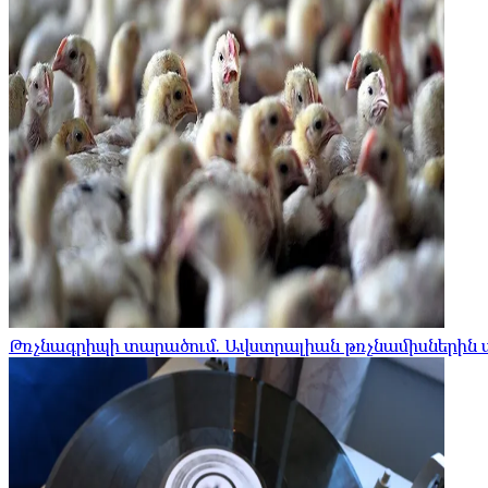
Թռչնագրիպի տարածում. Ավստրալիան թռչնամիսներին