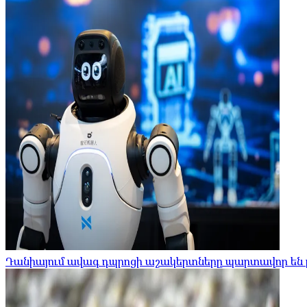
Դանիայում ավագ դպրոցի աշակերտները պարտավոր են