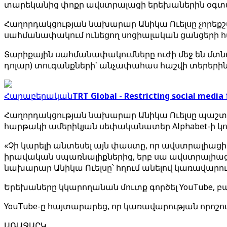
տարեկանից փոքր ավստրալացի երեխաներին օգտվել այն
Հաղորդակցության նախարար Անիկա Ուելսը չորեքշա
սահմանափակում ունեցող սոցիալական ցանցերի 
Տարիքային սահմանափակումները ուժի մեջ են մտնու
դոլար) տուգանքների՝ անչափահաս հաշվի տերերի
Հարաբերական
TRT Global - Restricting social media
Հաղորդակցության նախարար Անիկա Ուելսը պաշտ
հարթակի ամերիկյան սեփականատեր Alphabet-ի կո
«Չի կարելի անտեսել այն փաստը, որ ավստրալիացի 10
իրավական սպառնալիքներից, երբ սա ավստրալիաց
նախարար Անիկա Ուելսը՝ հղում անելով կառավարո
Երեխաները կկարողանան մուտք գործել YouTube, բայ
YouTube-ը հայտարարեց, որ կառավարության որոշու
ԱՌԱՋԱՐԿ