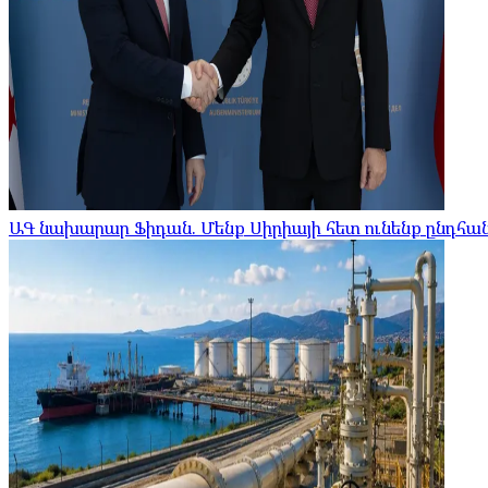
ԱԳ նախարար Ֆիդան. Մենք Սիրիայի հետ ունենք ընդհ