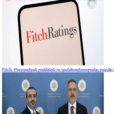
Fitch. Թուրքական բանկերն ու գանձապետարանը բարձր մ