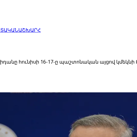
ԱՏԱԿԱՆ
ԱՇԽԱՐՀ
դանը հունիսի 16-17-ը պաշտոնական այցով կմեկն