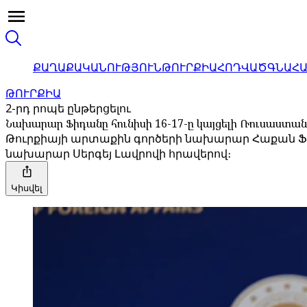
ՔԱՂԱՔԱԿԱՆՈՒԹՅՈՒՆ
ԹՈՒՐՔԻԱ
ՀՈԴՎԱԾ
ԳՆԱՀ
ԹՈՒՐՔԻԱ
2-րդ րոպե ընթերցելու
Նախարար Ֆիդանը հունիսի 16-17-ը կայցելի Ռուսաստան
Թուրքիայի արտաքին գործերի նախարար Հաքան Ֆի
նախարար Սերգեյ Լավրովի հրավերով։
Կիսվել