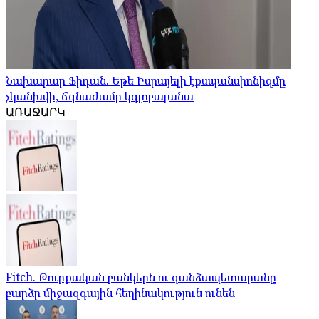
Նախարար Ֆիդան. Եթե Իսրայելի էքսպանսիոնիզմը
չկանխվի, ճգնաժամը կգլոբալանա
ԱՌԱՋԱՐԿ
Fitch. Թուրքական բանկերն ու գանձապետարանը
բարձր միջազգային հեղինակություն ունեն