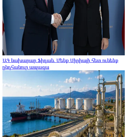
ԱԳ նախարար Ֆիդան. Մենք Սիրիայի հետ ունենք
ընդհանուր ապագա