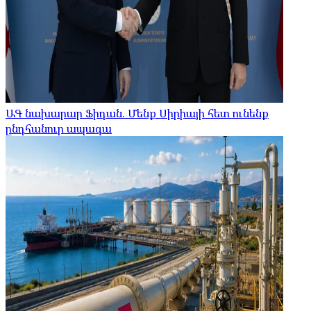
ԱԳ նախարար Ֆիդան. Մենք Սիրիայի հետ ունենք
ընդհանուր ապագա