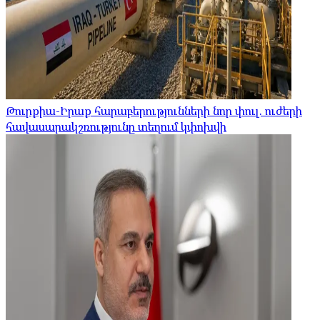
Թուրքիա-Իրաք հարաբերությունների նոր փուլ. ուժերի
հավասարակշռությունը տեղում կփոխվի