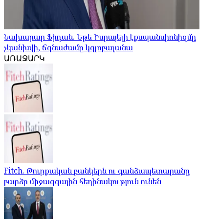
Նախարար Ֆիդան. Եթե Իսրայելի էքսպանսիոնիզմը
չկանխվի, ճգնաժամը կգլոբալանա
ԱՌԱՋԱՐԿ
Fitch. Թուրքական բանկերն ու գանձապետարանը
բարձր միջազգային հեղինակություն ունեն