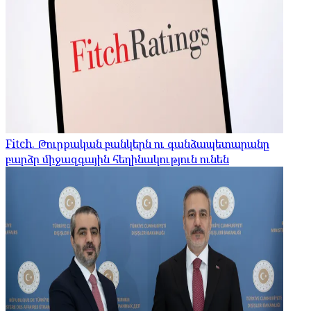
Fitch. Թուրքական բանկերն ու գանձապետարանը
բարձր միջազգային հեղինակություն ունեն