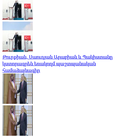
Թուրքիան, Սաուդյան Արաբիան և Պակիստանը
կստորագրեն եռակողմ պաշտպանական
համաձայնագիր