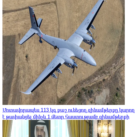
Մոտավորապես 113 կգ քաշ ունեցող զինամթերքը կարող
է թափանցել մինչև 1 մետր հաստությամբ զինամթերքի