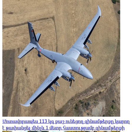
Մոտավորապես 113 կգ քաշ ունեցող զինամթերքը կարող
է թափանցել մինչև 1 մետր հաստությամբ զինամթերքի