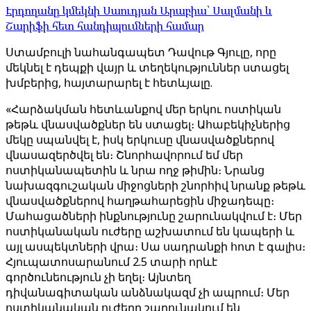
Էրդողանը կմեկնի Սաուդյան Արաբիա՝ Սալմանի և
Շարիֆի հետ հանդիպումների համար
Ստամբուլի նահանգապետ Դավութ Գյուլը, որը
մեկնել է դեպքի վայր և տեղեկություններ ստացել
խմբերից, հայտարարել է հետևյալը.
«Հարձակման հետևանքով մեր երկու ոստիկան
թեթև վնասվածքներ են ստացել։ Ահաբեկիչներից
մեկը սպանվել է, իսկ երկուսը վնասվածքներով
վնասազերծվել են։ Շնորհավորում եմ մեր
ոստիկանապետին և նրա ողջ թիմին։ Նրանց
նախազգուշական միջոցների շնորհիվ նրանք թեթև
վնասվածքներով հաղթահարեցին միջադեպը։
Մահացածների ինքնությունը շարունակվում է։ Մեր
ոստիկանական ուժերը աշխատում են կապերի և
այլ ասպեկտների վրա։ Սա սադրանքի հոտ է գալիս։
Հյուպատոսարանում 2.5 տարի որևէ
գործունեություն չի եղել։ Այնտեղ
դիվանագիտական ​​անձնակազմ չի ապրում։ Մեր
ոստիկանական ուժերը շարունակում են