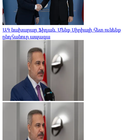
ԱԳ նախարար Ֆիդան. Մենք Սիրիայի հետ ունենք
ընդհանուր ապագա