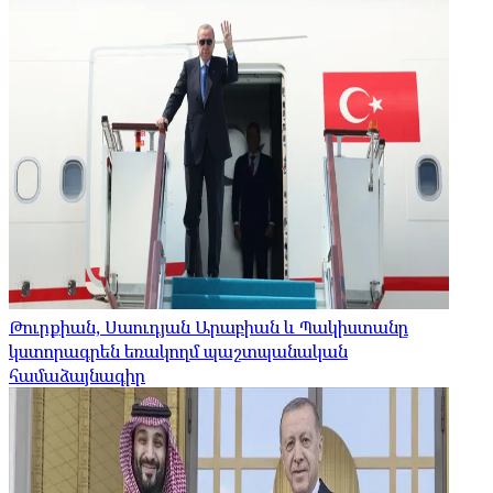
Թուրքիան, Սաուդյան Արաբիան և Պակիստանը
կստորագրեն եռակողմ պաշտպանական
համաձայնագիր