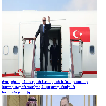
Թուրքիան, Սաուդյան Արաբիան և Պակիստանը
կստորագրեն եռակողմ պաշտպանական
համաձայնագիր