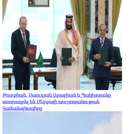
Թուրքիան, Սաուդյան Արաբիան և Պակիստանը
ստորագրել են Մեքքայի պաշտպանության
համաձայնագիրը