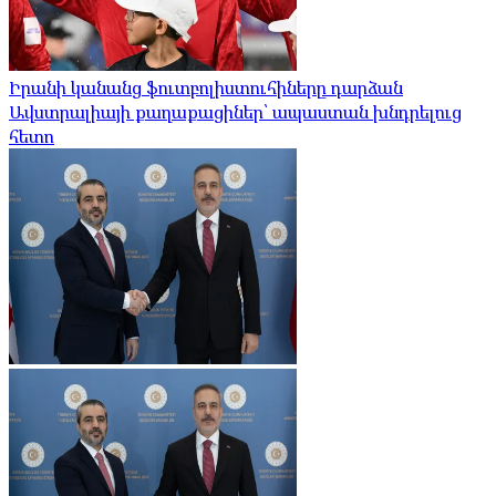
Իրանի կանանց ֆուտբոլիստուհիները դարձան
Ավստրալիայի քաղաքացիներ՝ ապաստան խնդրելուց
հետո