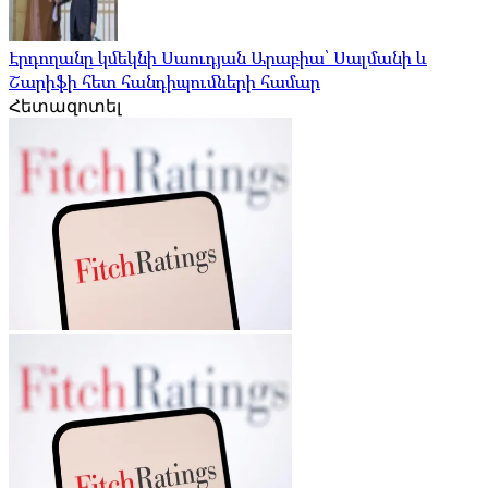
Էրդողանը կմեկնի Սաուդյան Արաբիա՝ Սալմանի և
Շարիֆի հետ հանդիպումների համար
Հետազոտել