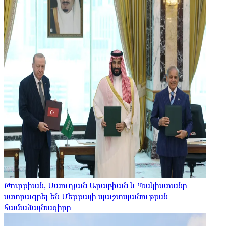
Թուրքիան, Սաուդյան Արաբիան և Պակիստանը
ստորագրել են Մեքքայի պաշտպանության
համաձայնագիրը