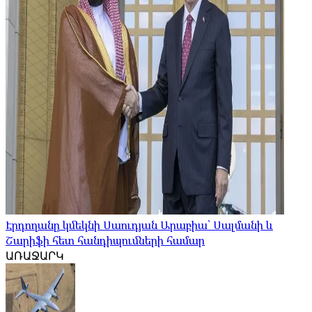
Էրդողանը կմեկնի Սաուդյան Արաբիա՝ Սալմանի և
Շարիֆի հետ հանդիպումների համար
ԱՌԱՋԱՐԿ