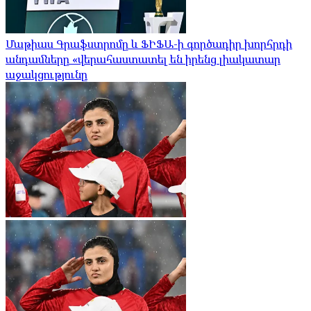
Մաթիաս Գրաֆստրոմը և ՖԻՖԱ-ի գործադիր խորհրդի
անդամները «վերահաստատել են իրենց լիակատար
աջակցությունը