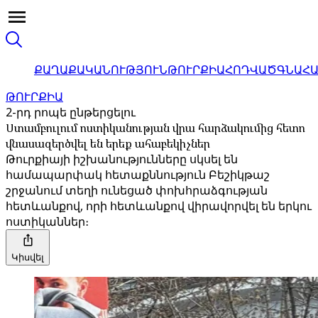
ՔԱՂԱՔԱԿԱՆՈՒԹՅՈՒՆ
ԹՈՒՐՔԻԱ
ՀՈԴՎԱԾ
ԳՆԱՀ
ԹՈՒՐՔԻԱ
2-րդ րոպե ընթերցելու
Ստամբուլում ոստիկանության վրա հարձակումից հետո
վնասազերծվել են երեք ահաբեկիչներ
Թուրքիայի իշխանությունները սկսել են
համապարփակ հետաքննություն Բեշիկթաշ
շրջանում տեղի ունեցած փոխհրաձգության
հետևանքով, որի հետևանքով վիրավորվել են երկու
ոստիկաններ։
Կիսվել