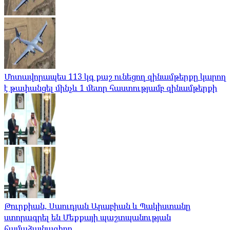
Մոտավորապես 113 կգ քաշ ունեցող զինամթերքը կարող
է թափանցել մինչև 1 մետր հաստությամբ զինամթերքի
Թուրքիան, Սաուդյան Արաբիան և Պակիստանը
ստորագրել են Մեքքայի պաշտպանության
համաձայնագիրը