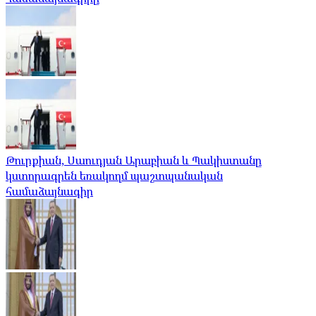
Թուրքիան, Սաուդյան Արաբիան և Պակիստանը
կստորագրեն եռակողմ պաշտպանական
համաձայնագիր