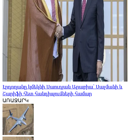
Էրդողանը կմեկնի Սաուդյան Արաբիա՝ Սալմանի և
Շարիֆի հետ հանդիպումների համար
ԱՌԱՋԱՐԿ