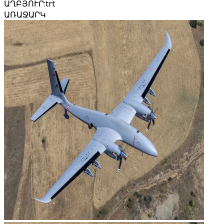
ԱՂԲՅՈՒՐ
:
trt
ԱՌԱՋԱՐԿ