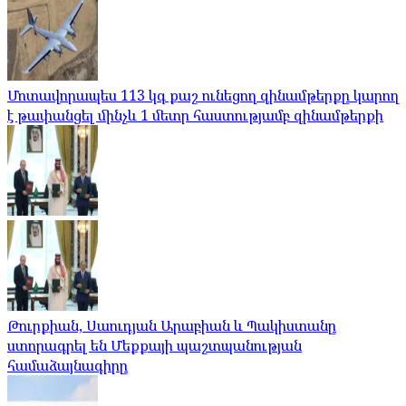
Մոտավորապես 113 կգ քաշ ունեցող զինամթերքը կարող
է թափանցել մինչև 1 մետր հաստությամբ զինամթերքի
Թուրքիան, Սաուդյան Արաբիան և Պակիստանը
ստորագրել են Մեքքայի պաշտպանության
համաձայնագիրը