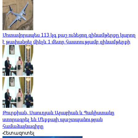
Մոտավորապես 113 կգ քաշ ունեցող զինամթերքը կարող
է թափանցել մինչև 1 մետր հաստությամբ զինամթերքի
Թուրքիան, Սաուդյան Արաբիան և Պակիստանը
ստորագրել են Մեքքայի պաշտպանության
համաձայնագիրը
Հետազոտել