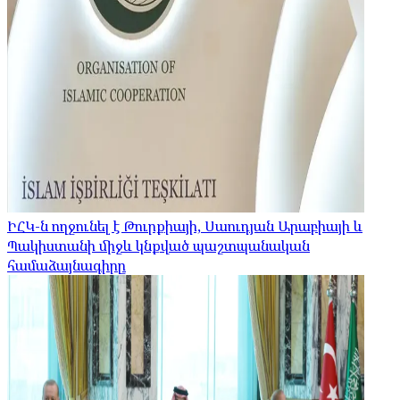
ԻՀԿ-ն ողջունել է Թուրքիայի, Սաուդյան Արաբիայի և
Պակիստանի միջև կնքված պաշտպանական
համաձայնագիրը