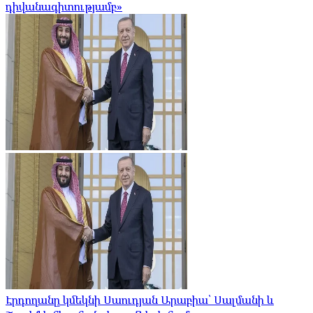
դիվանագիտությամբ»
Էրդողանը կմեկնի Սաուդյան Արաբիա՝ Սալմանի և