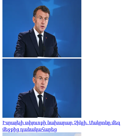
Իսրայելի սփյուռքի նախարար Չիկլի. Մակրոնը մեզ
մեջքից դանակահարեց