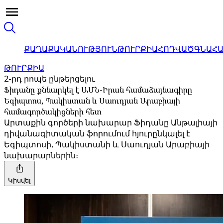
ՔԱՂԱՔԱԿԱՆՈՒԹՅՈՒՆ
ԹՈՒՐՔԻԱ
ՀՈԴՎԱԾ
ԳՆԱՀ
ԹՈՒՐՔԻԱ
2-րդ րոպե ընթերցելու
Ֆիդանը քննարկել է ԱՄՆ-Իրան համաձայնագիրը
Եգիպտոս, Պակիստան և Սաուդյան Արաբիայի
համագործակիցների հետ
Արտաքին գործերի նախարար Ֆիդանը Անթալիայի
դիվանագիտական ​​ֆորումում հյուրընկալել է
Եգիպտոսի, Պակիստանի և Սաուդյան Արաբիայի
նախարարներին։
Կիսվել