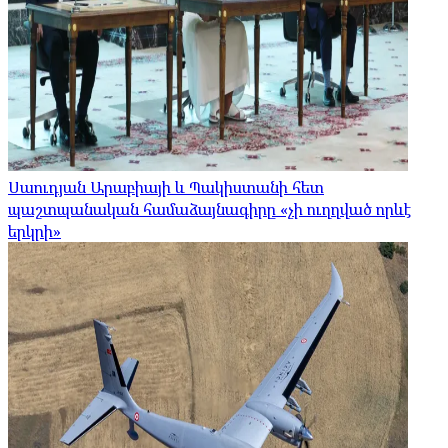
Սաուդյան Արաբիայի և Պակիստանի հետ
պաշտպանական համաձայնագիրը «չի ուղղված որևէ
երկրի»