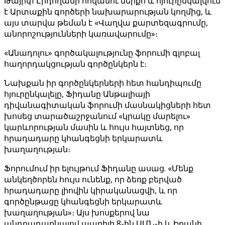
Թայիփ Էրդողանի հովանու ներքո և հյուրընկալվում
է Արտաքին գործերի նախարարության կողմից, և
այս տարվա թեման է «Վաղվա քարտեզագրումը,
անորոշությունների կառավարումը»։
«Անադոլու» գործակալությունը ֆորումի գլոբալ
հաղորդակցության գործընկերն է։
Նախքան իր գործընկերների հետ հանդիպումը
հյուրընկալելը, Ֆիդանը Անթալիայի
դիվանագիտական ​​ֆորումի մասնակիցների հետ
խոսեց տարածաշրջանում «կրակը մարելու»
կարևորության մասին և հույս հայտնեց, որ
հրադադարը կհանգեցնի երկարատև
խաղաղության։
Ֆորումում իր ելույթում Ֆիդանը ասաց. «Մենք
անկեղծորեն հույս ունենք, որ ձեռք բերված
հրադադարը լիովին կիրականացվի, և որ
գործընթացը կհանգեցնի երկարատև
խաղաղության»։ Այս խոսքերով նա
անդրադառնալով ապրիլի 8-ին ԱՄՆ-ի և Իրանի