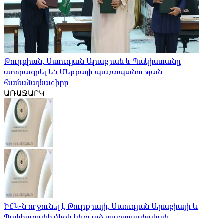
Թուրքիան, Սաուդյան Արաբիան և Պակիստանը
ստորագրել են Մեքքայի պաշտպանության
համաձայնագիրը
ԱՌԱՋԱՐԿ
ԻՀԿ-ն ողջունել է Թուրքիայի, Սաուդյան Արաբիայի և
Պակիստանի միջև կնքված պաշտպանական