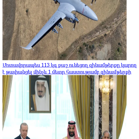
Մոտավորապես 113 կգ քաշ ունեցող զինամթերքը կարող
է թափանցել մինչև 1 մետր հաստությամբ զինամթերքի