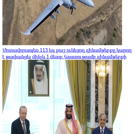
Մոտավորապես 113 կգ քաշ ունեցող զինամթերքը կարող
է թափանցել մինչև 1 մետր հաստությամբ զինամթերքի