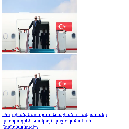
Թուրքիան, Սաուդյան Արաբիան և Պակիստանը
կստորագրեն եռակողմ պաշտպանական
համաձայնագիր