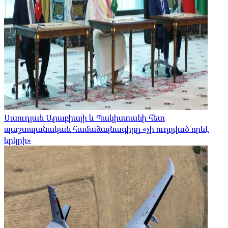
Սաուդյան Արաբիայի և Պակիստանի հետ
պաշտպանական համաձայնագիրը «չի ուղղված որևէ
երկրի»