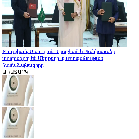
Թուրքիան, Սաուդյան Արաբիան և Պակիստանը
ստորագրել են Մեքքայի պաշտպանության
համաձայնագիրը
ԱՌԱՋԱՐԿ