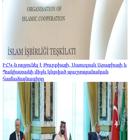
ԻՀԿ-ն ողջունել է Թուրքիայի, Սաուդյան Արաբիայի և
Պակիստանի միջև կնքված պաշտպանական
համաձայնագիրը