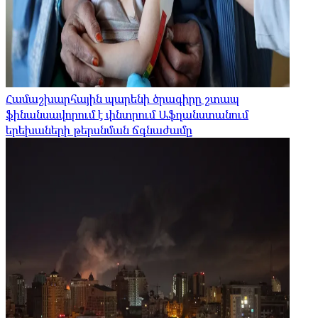
Համաշխարհային պարենի ծրագիրը շտապ
ֆինանսավորում է փնտրում Աֆղանստանում
երեխաների թերսնման ճգնաժամը