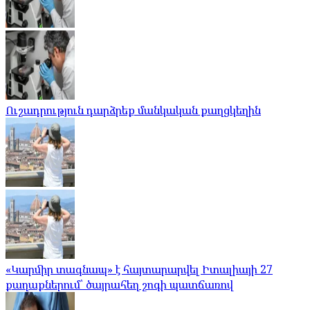
Ուշադրություն դարձրեք մանկական քաղցկեղին
«Կարմիր տագնապ» է հայտարարվել Իտալիայի 27
քաղաքներում՝ ծայրահեղ շոգի պատճառով