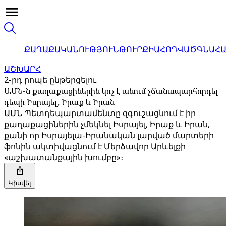
ՔԱՂԱՔԱԿԱՆՈՒԹՅՈՒՆ
ԹՈՒՐՔԻԱ
ՀՈԴՎԱԾ
ԳՆԱՀ
ԱՇԽԱՐՀ
2-րդ րոպե ընթերցելու
ԱՄՆ-ն քաղաքացիներին կոչ է անում չճանապարհորդել
դեպի Իսրայել, Իրաք և Իրան
ԱՄՆ Պետդեպարտամենտը զգուշացնում է իր
քաղաքացիներին չմեկնել Իսրայել, Իրաք և Իրան,
քանի որ Իսրայելա-Իրանական լարված մարտերի
ֆոնին ակտիվացնում է Մերձավոր Արևելքի
«աշխատանքային խումբը»։
Կիսվել