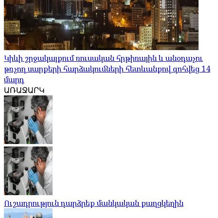
Կիևի շրջակայքում ռուսական հրթիռային և անօդաչու
թռչող սարքերի հարձակումների հետևանքով զոհվեց 14
մարդ
ԱՌԱՋԱՐԿ
Ուշադրություն դարձրեք մանկական քաղցկեղին