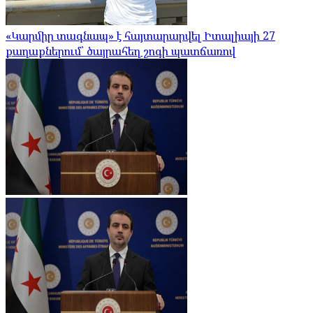
«Կարմիր տագնապ» է հայտարարվել Իտալիայի 27
քաղաքներում՝ ծայրահեղ շոգի պատճառով